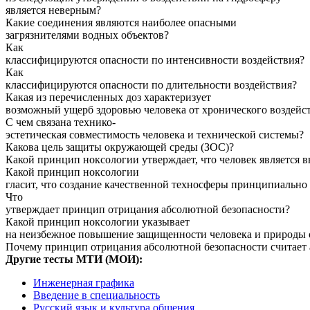
является неверным?
Какие соединения являются наиболее опасными
загрязнителями водных объектов?
Как
классифицируются
опасности
по
интенсивности
воздействия
?
Как
классифицируются
опасности
по
длительности
воздействия
?
Какая из перечисленных доз характеризует
возможный
ущерб
здоровью
человека
от
хронического
воздейс
С чем
связана
технико
-
эстетическая
совместимость
человека
и
технической
системы
?
Какова цель
защиты
окружающей
среды
(
ЗОС
)?
Какой
принцип
ноксологии
утверждает
,
что
человек
является
в
Какой
принцип
ноксологии
гласит,
что
создание
качественной
техносферы
принципиально
Что
утверждает
принцип
отрицания
абсолютной
безопасности
?
Какой
принцип
ноксологии указывает
на
неизбежное
повышение
защищенности
человека
и
природы
Почему
принцип
отрицания
абсолютной
безопасности
считает
Другие тесты МТИ (МОИ):
Инженерная графика
Введение в специальность
Русский язык и культура общения