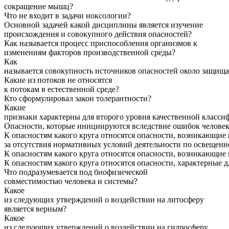
сокращение мышц?
Что не входит
в
задачи
ноксологии?
Основной
задачей
какой дисциплины является изучение
происхождения и совокупного
действия
опасностей
?
Как
называется
процесс
приспособления
организмов
к
изменениям факторов производственной среды?
Как
называется
совокупность
источников
опасностей
около
защищ
Какие из потоков не относятся
к
потокам
в
естественной
среде
?
Кто сформулировал
закон
толерантности
?
Какие
признаки
характерны
для
второго
уровня
качественной
класси
Опасности
,
которые
инициируются
вследствие
ошибок
челове
К
опасностям
какого
круга
относятся
опасности
,
возникающие
за
отсутствия
нормативных
условий
деятельности
по
освещенн
К
опасностям
какого
круга
относятся
опасности
,
возникающие
К
опасностям
какого
круга
относятся
опасности
,
характерные
д
Что подразумевается под биофизической
совместимостью
человека
и
системы
?
Какое
из
следующих
утверждений
о
воздействии
на
литосферу
является верным?
Какое
из
следующих
утверждений
о
воздействии
на
гидросферу