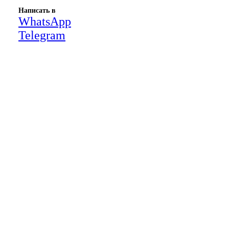
Написать в
WhatsApp
Telegram
Close
this
module
НАША КОМПАНИЯ РАБОТАЕТ НА
РЕЗУЛЬТАТ, СВЯЖИТЕСЬ С НАМИ И
УБЕДИТЕСЬ САМИ
Для более оперативной связи
предлагаем вести общение по
WhatsApp
или
Telegram