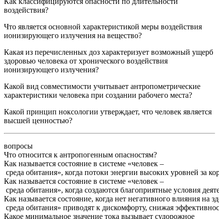
Как классифицируются опасности по длительности
воздействия?
Что является основной характеристикой меры воздействия
ионизирующего излучения на вещество?
Какая из перечисленных доз характеризует возможный ущерб
здоровью человека от хронического воздействия
ионизирующего излучения?
Какой вид совместимости учитывает антропометрические
характеристики человека при создании рабочего места?
Какой принцип ноксологии утверждает, что человек является
высшей ценностью?
вопросы
Что относится к антропогенным опасностям?
Как
называется
состояние
в
системе
«
человек
–
среда
обитания
»,
когда
потоки
энергии
высоких
уровней
за
ко
Как
называется
состояние
в
системе
«
человек
–
среда
обитания
»,
когда
создаются
благоприятные
условия
деят
Как
называется
состояние
,
когда
нет
негативного
влияния
на
зд
среда
обитания
»
приводят
к
дискомфорту
,
снижая
эффективнос
Какое минимальное значение тока вызывает судорожное