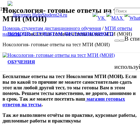
Ноксология- готовые ответы на тест
МТИ (МОИ)
Помощь студентам дистанционного обучения
/
МТИ ответы
ПОМОЩЬ СТУДЕНТАМ ДИСТАНЦИОННОГО
на тесты
/
Ноксология- готовые ответы на тест МТИ (МОИ)
В спи
Ноксология- готовые ответы на тест МТИ (МОИ)
ОБУЧЕНИЯ
использу
Бесплатные ответы на тест Ноксология МТИ (МОИ). Если
вы по какой то причине не можете самостоятельно сдать
этот или любой другой тест, то мы готовы Вам в этом
помочь. Решаем тесты качественно, не дорого, анонимно и
в срок. Так же можете посетить наш
магазин готовых
ответов на тесты
.
Так же выполняем отчёты по практике, курсовые работы,
дипломные работы и практикумы