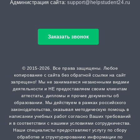
Администрация сайта:
support@helpstudent24.ru
Магистерская диссертация
от 15 дней | от 15000 ₽
Заказать звонок
Кандидатская диссертация
от 30 дней | от 50000 ₽
ВАК
© 2015-2026. Все права защищены. Любое
копирование с сайта без обратной ссылки на сайт
от 2 часов | от 500 ₽
запрещено! Мы не занимаемся незаконными видами
деятельности и НЕ предоставляем своим клиентам
Scopus
аттестаты, дипломы и прочие документы об
образовании. Мы действуем в рамках российского
от 2 часов | от 500 ₽
законодательства, оказывая методическую помощь в
написании учебных работ согласно Ваших требований
РИНЦ
и в соответствии с нашими условиями сотрудничества.
от 2 часов | от 500 ₽
Наши специалисты предоставляют услугу по сбору
обработке и структурированию информации по