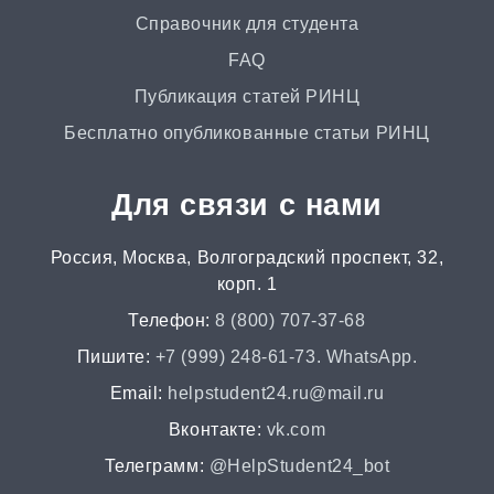
от 1 дня | от 700 ₽
Справочник для студента
FAQ
Маркетинговое исследование
Публикация статей РИНЦ
от 4 часов | от 500 ₽
Бесплатно опубликованные статьи РИНЦ
Автореферат
Для связи с нами
от 2 часов | от 500 ₽
Россия, Москва, Волгоградский проспект, 32,
Аннотация
корп. 1
от 2 часов | от 400 ₽
Телефон:
8 (800) 707-37-68
НИР
Пишите:
+7 (999) 248-61-73. WhatsApp.
от 2 часов | от 5000 ₽
Email:
helpstudent24.ru@mail.ru
Вконтакте:
vk.com
Докторская диссертация
Телеграмм:
@HelpStudent24_bot
от 45 дней | от 100000 ₽