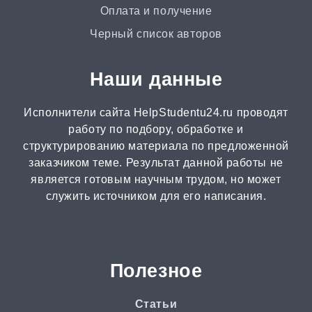
Доклад
Оплата и получение
от 3 часов | от 500 ₽
Черный список авторов
Онлайн-помощь
Наши данные
от 2 часов | от 300 ₽
Исполнители сайта HelpStudentu24.ru проводят
Рецензия
работу по подбору, обработке и
от 2 часов | от 500 ₽
структурированию материала по предложенной
заказчиком теме. Результат данной работы не
является готовым научным трудом, но может
Монография
служить источником для его написания.
2 часа | от 1000 ₽
ВКР
от 3 дней | от 5000 ₽
Полезное
РГР
Статьи