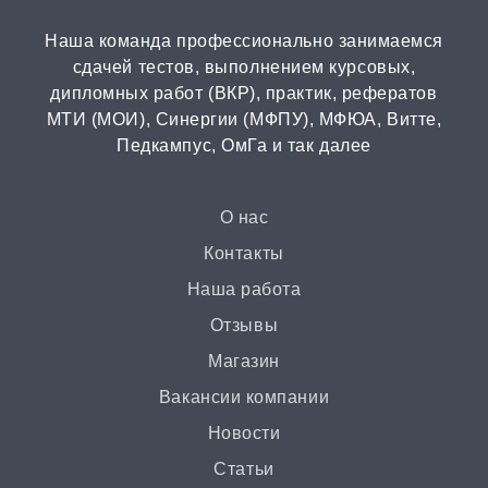
Диссертация
Наша команда профессионально занимаемся
от 15 дней | от 15000 ₽
сдачей тестов, выполнением курсовых,
дипломных работ (ВКР), практик, рефератов
МТИ (МОИ), Синергии (МФПУ), МФЮА, Витте,
Бизнес-план
Педкампус, ОмГа и так далее
от 3 часов | от 500 ₽
Презентация
О нас
от 3 часов | от 500 ₽
Контакты
Наша работа
Ответы на билеты
Отзывы
от 2 часов | от 400 ₽
Магазин
Вакансии компании
Статья
Новости
от 2 часов | от 500 ₽
Статьи