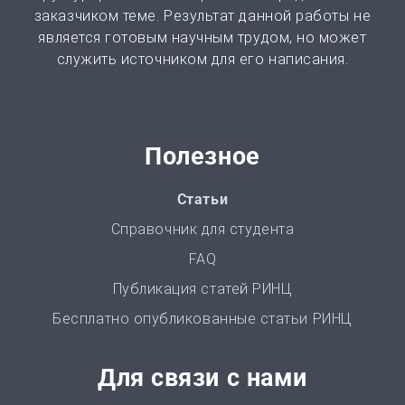
заказчиком теме. Результат данной работы не
является готовым научным трудом, но может
Монография
служить источником для его написания.
2 часа | от 1000 ₽
ВКР
от 3 дней | от 5000 ₽
Полезное
РГР
Статьи
от 1 дня | от 700 ₽
Справочник для студента
FAQ
Маркетинговое исследование
Публикация статей РИНЦ
от 4 часов | от 500 ₽
Бесплатно опубликованные статьи РИНЦ
Автореферат
Для связи с нами
от 2 часов | от 500 ₽