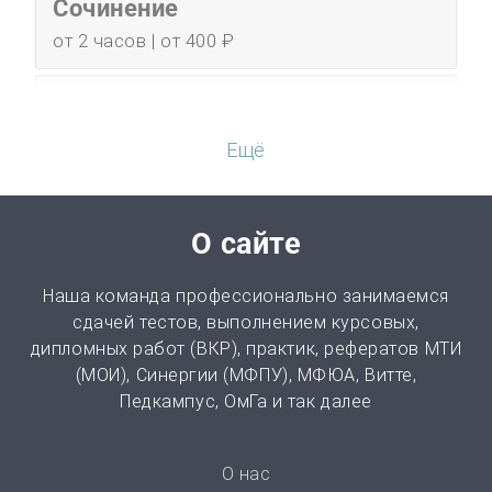
Сочинение
от 2 часов | от 400 ₽
Эссе
от 3 часов | от 500 ₽
Ещё
Перевод
от 2 часов | от 300 ₽
О сайте
Диссертация
Наша команда профессионально занимаемся
от 15 дней | от 15000 ₽
сдачей тестов, выполнением курсовых,
дипломных работ (ВКР), практик, рефератов МТИ
(МОИ), Синергии (МФПУ), МФЮА, Витте,
Бизнес-план
Педкампус, ОмГа и так далее
от 3 часов | от 500 ₽
Презентация
О нас