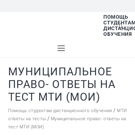
ПОМОЩЬ
СТУДЕНТА
В списке найденных результатов используйт
ДИСТАНЦИ
ОБУЧЕНИЯ
стрелки вверх и вниз для выбора и Enter для
МУНИЦИПАЛЬНОЕ
перехода на нужную страницу. Если у вас
ПРАВО- ОТВЕТЫ НА
ТЕСТ МТИ (МОИ)
устройство с тачскрином, используйте
/
Помощь студентам дистанционного обучения
МТИ
/
ответы на тесты
Муниципальное право- ответы на
тест МТИ (МОИ)
пролистывание или нажатие.