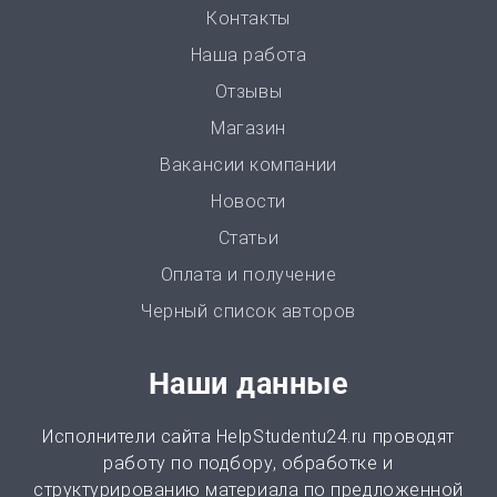
от 3 часов | от 500 ₽
Контакты
Наша работа
Ответы на билеты
Отзывы
от 2 часов | от 400 ₽
Магазин
Вакансии компании
Статья
Новости
от 2 часов | от 500 ₽
Статьи
Доклад
Оплата и получение
от 3 часов | от 500 ₽
Черный список авторов
Онлайн-помощь
Наши данные
от 2 часов | от 300 ₽
Исполнители сайта HelpStudentu24.ru проводят
Рецензия
работу по подбору, обработке и
от 2 часов | от 500 ₽
структурированию материала по предложенной