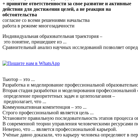
+ принятие ответственности за свое развитие и активные
действия для достижения целей, а не реакция на
обстоятельства
согласие со всеми решениями начальства
работа в режиме многозадачности
Индивидуальная
образовательная
траектория
–
это
понятие
,
пришедшее
из
...
Сравнительный
анализ
научных
исследований
позволяет
опред
Тьютор
–
это
...
Разработка
и
моделирование
профессиональной
образовательн
Вторая
стадия
разработки
и
моделирования
профессиональной
определение
приоритетных
задач
и
целеполагания
–
предполагает
,
что
...
Коммуникативная
компетенция
–
это
...
Строго
профессиональной
является
цель
...
Установите
правильную
последовательность
этапов
процесса
о
В
современной
теории
управления
человеческими
ресурсами
п
Неверно
,
что
...
является
профессиональной
карьерой
.
Учёные
давно
доказали
,
что
карьеру
человека
определяют
в
пе