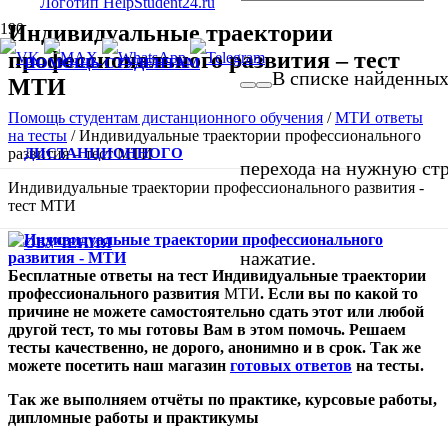
Индивидуальные траектории
профессионального развития – тест
ПОМОЩЬ СТУДЕНТАМ
В списке найденных 
МТИ
Помощь студентам дистанционного обучения
/
МТИ ответы
на тесты
/
Индивидуальные траектории профессионального
ДИСТАНЦИОННОГО
развития – тест МТИ
перехода на нужную стр
Индивидуальные траектории профессионального развития -
тест МТИ
ОБУЧЕНИЯ
нажатие.
Бесплатные ответы на тест Индивидуальные траектории
профессионального развития
МТИ
. Если вы по какой то
причине не можете самостоятельно сдать этот или любой
другой тест, то мы готовы Вам в этом помочь. Решаем
тесты качественно, не дорого, анонимно и в срок. Так же
можете посетить
наш
магазин
готовых ответов
на тесты
.
Так же выполняем отчёты по практике, курсовые работы,
дипломные работы и практикумы