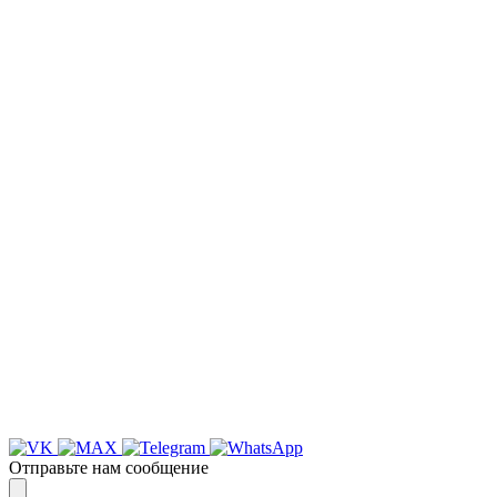
НАША КОМПАНИЯ РАБОТАЕТ НА
РЕЗУЛЬТАТ, СВЯЖИТЕСЬ С НАМИ И
УБЕДИТЕСЬ САМИ
Для более оперативной связи
предлагаем вести общение по
WhatsApp
или
Telegram
Спасибо, я знаю!
Отправьте нам сообщение