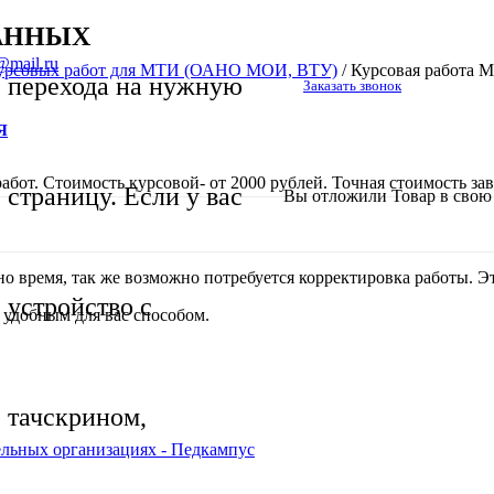
ДАННЫХ
@mail.ru
урсовых работ для МТИ (ОАНО МОИ, ВТУ)
/
Курсовая работ
перехода на нужную
Заказать звонок
Я
бот. Стоимость курсовой- от 2000 рублей. Точная стоимость зав
страницу. Если у вас
Вы отложили
Товар
в свою 
 время, так же возможно потребуется корректировка работы. Это
устройство с
 удобным для вас способом.
тачскрином,
ельных организациях - Педкампус