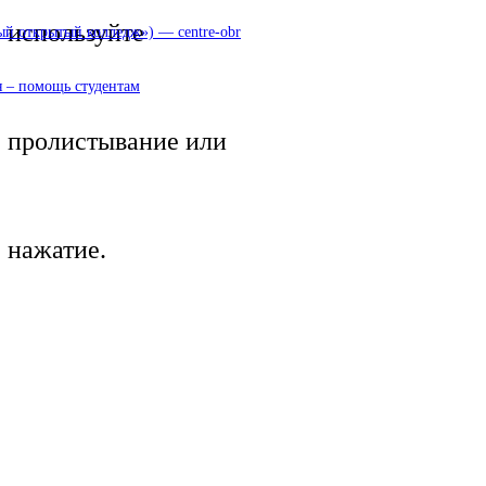
используйте
 открытый колледж») — centre-obr
 – помощь студентам
пролистывание или
нажатие.