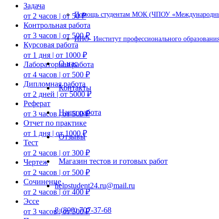
Задача
Помощь студентам МОК (ЧПОУ «Международный
от 2 часов | от 50 ₽
Контрольная работа
от 3 часов | от 500 ₽
ИПО- Институт профессионального образования
Курсовая работа
от 1 дня | от 1000 ₽
О нас
Лабораторная работа
от 4 часов | от 500 ₽
Дипломная работа
Контакты
от 2 дней | от 5000 ₽
Реферат
Наша работа
от 3 часов | от 500 ₽
Отчет по практике
от 1 дня | от 1000 ₽
Отзывы
Тест
от 2 часов | от 300 ₽
Магазин тестов и готовых работ
Чертеж
от 2 часов | от 500 ₽
Сочинение
helpstudent24.ru@mail.ru
от 2 часов | от 400 ₽
Эссе
8 (800) 707-37-68
от 3 часов | от 500 ₽