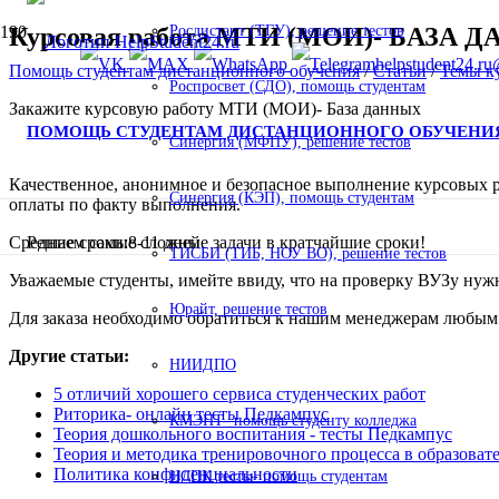
Курсовая работа МТИ (МОИ)- БАЗА 
Росдистант (ТГУ), решение тестов
helpstudent24.ru
Помощь студентам дистанционного обучения
/
Статьи
/
Темы к
Роспросвет (СДО), помощь студентам
Закажите курсовую работу МТИ (МОИ)- База данных
ПОМОЩЬ СТУДЕНТАМ ДИСТАНЦИОННОГО ОБУЧЕНИ
Синергия (МФПУ), решение тестов
Качественное, анонимное и безопасное выполнение курсовых ра
Синергия (КЭП), помощь студентам
оплаты по факту выполнения.
Средние сроки:8-11 дней
Решаем самые сложные задачи в кратчайшие сроки!
ТИСБИ (ТИБ, НОУ ВО), решение тестов
Уважаемые студенты, имейте ввиду, что на проверку ВУЗу нужно
Юрайт, решение тестов
Для заказа необходимо обратиться к нашим менеджерам любым
Другие статьи:
НИИДПО
5 отличий хорошего сервиса студенческих работ
Риторика- онлайн тесты Педкампус
КМЭПТ- помощь студенту колледжа
Теория дошкольного воспитания - тесты Педкампус
Теория и методика тренировочного процесса в образоват
Политика конфиденциальности
НСПК тесты- помощь студентам