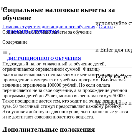
Социальные налоговые вычеты за
обучение
используйте с
Помощь студентам дистанционного обучения
/
Статьи
/
ПОМОЩЬ СТУДЕНТАМ
Социальные налоговые вычеты за обучение
Содержание
и Enter для п
ДИСТАНЦИОННОГО ОБУЧЕНИЯ
Подоходный налог, уплаченный за обучение детей,
ограничивается определенной суммой. Физлиц-
налогоплательщиков специальными вычетами поощряют за
Если у вас ус
прохождение коммерческих учебных программ. Вычитаемая
величина ограничена 100000 рублей. Но если оплата
перечисляется не за свое обучение, а за прохождение учебной
программы детей до 25 лет, можно вычесть максимум 50000.
Такое поощрение дается тем, кто ходит на очные лекции в
используйте п
вузе. 50-тысячный стимул предоставляет каждому ребенку.
Эти условия действуют для опекунов, чьи подопечные учатся
и не достигают совершеннолетнего возраста.
Дополнительные положения