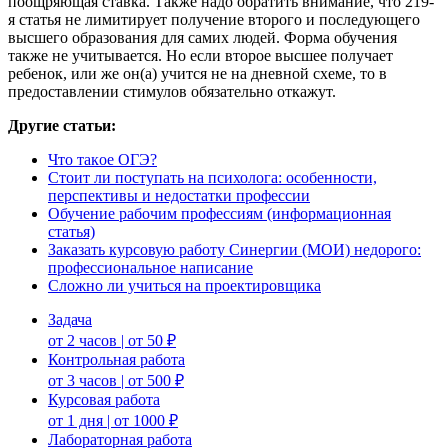
поощряющая ставка. Также надо обратить внимание, что 219-
я статья не лимитирует получение второго и последующего
высшего образования для самих людей. Форма обучения
также не учитывается. Но если второе высшее получает
ребенок, или же он(а) учится не на дневной схеме, то в
предоставлении стимулов обязательно откажут.
Другие статьи:
Чтo тaкoe OГЭ?
Стоит ли поступать на психолога: особенности,
перспективы и недостатки профессии
Обучение рабочим профессиям (информационная
статья)
Заказать курсовую работу Синергии (МОИ) недорого:
профессиональное написание
Сложно ли учиться на проектировщика
Задача
от 2 часов | от 50 ₽
Контрольная работа
от 3 часов | от 500 ₽
Курсовая работа
от 1 дня | от 1000 ₽
Лабораторная работа