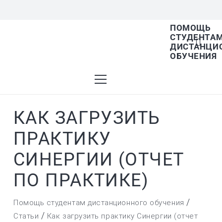
ПОМОЩЬ
СТУДЕНТА
В списке найденных результатов используйт
ДИСТАНЦИ
ОБУЧЕНИЯ
стрелки вверх и вниз для выбора и Enter для
КАК ЗАГРУЗИТЬ
перехода на нужную страницу. Если у вас
ПРАКТИКУ
СИНЕРГИИ (ОТЧЕТ
устройство с тачскрином, используйте
ПО ПРАКТИКЕ)
/
Помощь студентам дистанционного обучения
/
Статьи
Как загрузить практику Синергии (отчет
пролистывание или нажатие.