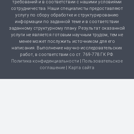
требований и в соответствии с нашими условиями
от 2 часов | от 500 ₽
сотрудничества. Наши специалисты предоставляют
услугу по сбору обработке и структурированию
информации по заданной теме и в соответствии
Шпаргалка
заданному структурному плану. Результат оказанной
от 1 часа | от 300 ₽
услуги не является готовым научным трудом, тем не
менее может послужить источником для его
написания. Выполнение научно-исследовательских
Дистанционная задача
работ, в соответствии со ст. 769-778 ГК РФ.
от 1 часа | от 300 ₽
Политика конфиденциальности
|
Пользовательское
соглашение
|
Карта сайта
Творческая работа
от 3 часов | от 200 ₽
Clos
this
Антиплагиат
modu
от 1 часа | от 100 ₽
НАША КОМПАНИЯ РАБОТАЕТ