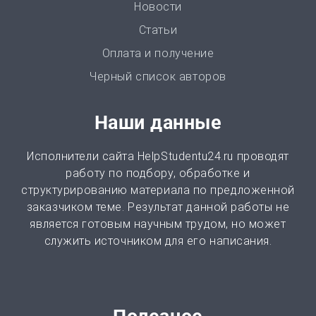
Новости
от 2 часов | от 500 ₽
Статьи
Доклад
Оплата и получение
от 3 часов | от 500 ₽
Черный список авторов
Онлайн-помощь
Наши данные
от 2 часов | от 300 ₽
Исполнители сайта HelpStudentu24.ru проводят
Рецензия
работу по подбору, обработке и
от 2 часов | от 500 ₽
структурированию материала по предложенной
заказчиком теме. Результат данной работы не
является готовым научным трудом, но может
Монография
служить источником для его написания.
2 часа | от 1000 ₽
ВКР
от 3 дней | от 5000 ₽