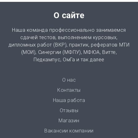
Перевод
от 2 часов | от 300 ₽
О сайте
Диссертация
Наша команда профессионально занимаемся
от 15 дней | от 15000 ₽
сдачей тестов, выполнением курсовых,
дипломных работ (ВКР), практик, рефератов МТИ
(МОИ), Синергии (МФПУ), МФЮА, Витте,
Бизнес-план
Педкампус, ОмГа и так далее
от 3 часов | от 500 ₽
Презентация
О нас
от 3 часов | от 500 ₽
Контакты
Наша работа
Ответы на билеты
Отзывы
от 2 часов | от 400 ₽
Магазин
Вакансии компании
Статья