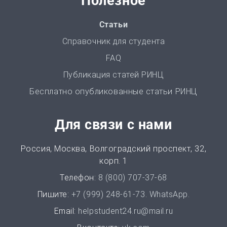
Полезное
РГР
Статьи
от 1 дня | от 700 ₽
Справочник для студента
FAQ
Маркетинговое исследование
Публикация статей РИНЦ
от 4 часов | от 500 ₽
Бесплатно опубликованные статьи РИНЦ
Автореферат
Для связи с нами
от 2 часов | от 500 ₽
Россия, Москва, Волгоградский проспект, 32,
Аннотация
корп. 1
от 2 часов | от 400 ₽
Телефон:
8 (800) 707-37-68
НИР
Пишите:
+7 (999) 248-61-73. WhatsApp.
от 2 часов | от 5000 ₽
Email:
helpstudent24.ru@mail.ru