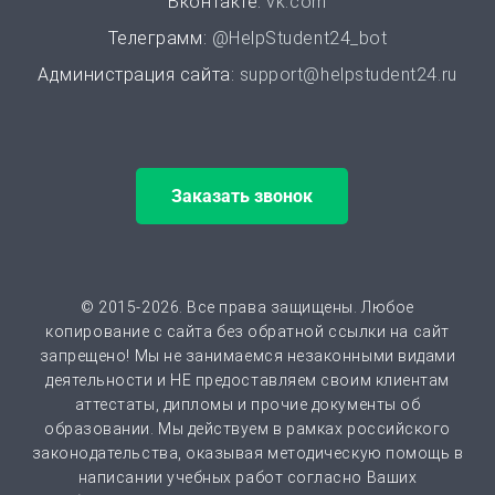
Вконтакте:
vk.com
Докторская диссертация
Телеграмм:
@HelpStudent24_bot
от 45 дней | от 100000 ₽
Администрация сайта:
support@helpstudent24.ru
Магистерская диссертация
от 15 дней | от 15000 ₽
Заказать звонок
Кандидатская диссертация
от 30 дней | от 50000 ₽
ВАК
© 2015-2026. Все права защищены. Любое
копирование с сайта без обратной ссылки на сайт
от 2 часов | от 500 ₽
запрещено! Мы не занимаемся незаконными видами
деятельности и НЕ предоставляем своим клиентам
Scopus
аттестаты, дипломы и прочие документы об
образовании. Мы действуем в рамках российского
от 2 часов | от 500 ₽
законодательства, оказывая методическую помощь в
написании учебных работ согласно Ваших
РИНЦ