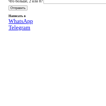
Что больше, 2 или 8?
Написать в
WhatsApp
Telegram
Close
this
module
НАША КОМПАНИЯ РАБОТАЕТ НА
РЕЗУЛЬТАТ, СВЯЖИТЕСЬ С НАМИ И
УБЕДИТЕСЬ САМИ
Для более оперативной связи