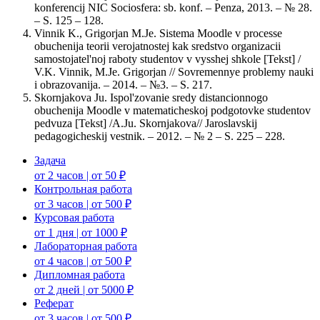
konferencij NIC Sociosfera: sb. konf. – Penza, 2013. – № 28.
– S. 125 – 128.
Vinnik K., Grigorjan M.Je. Sistema Moodle v processe
obuchenija teorii verojatnostej kak sredstvo organizacii
samostojatel'noj raboty studentov v vysshej shkole [Tekst] /
V.K. Vinnik, M.Je. Grigorjan // Sovremennye problemy nauki
i obrazovanija. – 2014. – №3. – S. 217.
Skornjakova Ju. Ispol'zovanie sredy distancionnogo
obuchenija Moodle v matematicheskoj podgotovke studentov
pedvuza [Tekst] /A.Ju. Skornjakova// Jaroslavskij
pedagogicheskij vestnik. – 2012. – № 2 – S. 225 – 228.
Задача
от 2 часов | от 50 ₽
Контрольная работа
от 3 часов | от 500 ₽
Курсовая работа
от 1 дня | от 1000 ₽
Лабораторная работа
от 4 часов | от 500 ₽
Дипломная работа
от 2 дней | от 5000 ₽
Реферат
от 3 часов | от 500 ₽