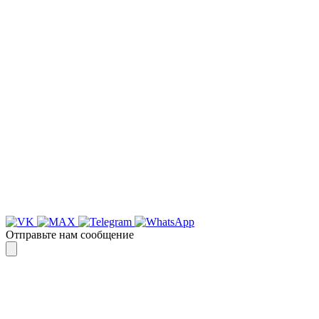
НАША КОМПАНИЯ РАБОТАЕТ НА
РЕЗУЛЬТАТ, СВЯЖИТЕСЬ С НАМИ И
УБЕДИТЕСЬ САМИ
Для более оперативной связи
предлагаем вести общение по
WhatsApp
или
Telegram
Спасибо, я знаю!
Отправьте нам сообщение