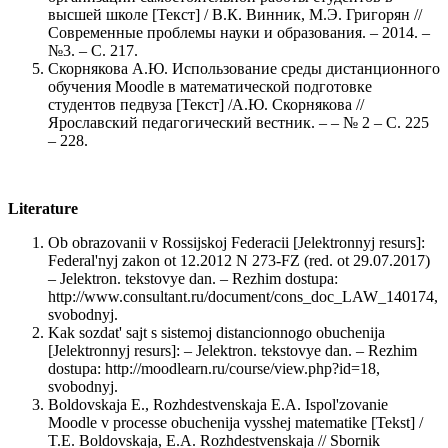
высшей школе [Текст] / В.К. Винник, М.Э. Григорян //
Современные проблемы науки и образования. – 2014. –
№3. – С. 217.
Скорнякова А.Ю. Использование среды дистанционного
обучения Moodle в математической подготовке
студентов педвуза [Текст] /А.Ю. Скорнякова //
Ярославский педагогический вестник. – – № 2 – С. 225
– 228.
Literature
Ob obrazovanii v Rossijskoj Federacii [Jelektronnyj resurs]:
Federal'nyj zakon ot 12.2012 N 273-FZ (red. ot 29.07.2017)
– Jelektron. tekstovye dan. – Rezhim dostupa:
http://www.consultant.ru/document/cons_doc_LAW_140174,
svobodnyj.
Kak sozdat' sajt s sistemoj distancionnogo obuchenija
[Jelektronnyj resurs]: – Jelektron. tekstovye dan. – Rezhim
dostupa: http://moodlearn.ru/course/view.php?id=18,
svobodnyj.
Boldovskaja E., Rozhdestvenskaja E.A. Ispol'zovanie
Moodle v processe obuchenija vysshej matematike [Tekst] /
T.E. Boldovskaja, E.A. Rozhdestvenskaja // Sbornik