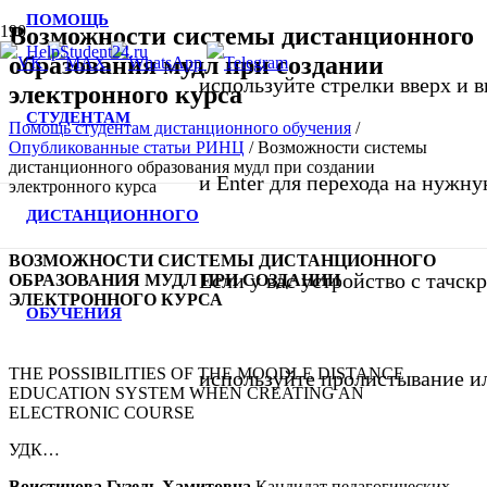
ПОМОЩЬ
Возможности системы дистанционного
образования мудл при создании
используйте стрелки вверх и в
электронного курса
СТУДЕНТАМ
Помощь студентам дистанционного обучения
/
Опубликованные статьи РИНЦ
/
Возможности системы
дистанционного образования мудл при создании
и Enter для перехода на нужну
электронного курса
ДИСТАНЦИОННОГО
ВОЗМОЖНОСТИ СИСТЕМЫ ДИСТАНЦИОННОГО
Если у вас устройство с тачск
ОБРАЗОВАНИЯ МУДЛ ПРИ СОЗДАНИИ
ЭЛЕКТРОННОГО КУРСА
ОБУЧЕНИЯ
THE POSSIBILITIES OF THE MOODLE DISTANCE
используйте пролистывание и
EDUCATION SYSTEM WHEN CREATING AN
ELECTRONIC COURSE
УДК…
Воистинова Гузель Хамитовна
Кандидат педагогических