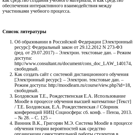
как средство создания учебного материала, и как средство
обеспечения интерактивного взаимодействия между
участниками учебного процесса.
Список литературы
Об образовании в Российской Федерации [Электронный
ресурс]: Федеральный закон от 29.12.2012 N 273-ФЗ
(ред. от 29.07.2017) – Электрон. текстовые дан. – Режим
доступа:
http://www.consultant.ru/document/cons_doc_LAW_140174,
свободный.
Как создать сайт с системой дистанционного обучения
[Электронный ресурс]: – Электрон. текстовые дан. –
Режим доступа: http://moodlearn.ru/course/view.php?id=18,
свободный.
Болдовская Т.Е., Рождественская Е.А. Использование
Moodle в процессе обучения высшей математике [Текст]
/ Т.Е. Болдовская, Е.А. Рождественская // Сборник
конференций НИЦ Социосфера: сб. конф. – Пенза, 2013.
– № 28. – С. 125 –
Винник В.К., Григорян М.Э. Система Moodle в процессе
обучения теории вероятностей как средство
организации самостоятельной работы студентов в