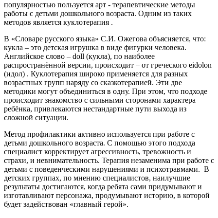
популярностью пользуется арт - терапевтические методы
работы с детьми дошкольного возраста. Одним из таких
методов является куклотерапия .
В «Словаре русского языка» С.И. Ожегова объясняется, что:
кукла – это детская игрушка в виде фигурки человека.
Английское слово – doll (кукла), по наиболее
распространённой версии, происходит – от греческого eidolon
(идол) . Куклотерапия широко применяется для разных
возрастных групп наряду со сказкотерапией. Эти две
методики могут объединиться в одну. При этом, что подходе
происходит знакомство с сильными сторонами характера
ребёнка, привлекаются нестандартные пути выхода из
сложной ситуации.
Метод профилактики активно используется при работе с
детьми дошкольного возраста. С помощью этого подхода
специалист корректирует агрессивность, тревожность и
страхи, и невнимательность. Терапия незаменима при работе с
детьми с поведенческими нарушениями и психотравмами. В
детских группах, по мнению специалистов, наилучшие
результаты достигаются, когда ребята сами придумывают и
изготавливают персонажа, продумывают историю, в которой
будет задействован «главный герой».