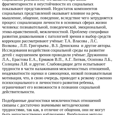
фрагментарности и неустойчивости их социальных
показывают представлений. Недостаток компонентов
социальных представлений оказывает влияние на речь,
мышление, общение, поведение, вследствие чего затрудняется
процесс социализации личности в основных сферах жизни
человека: познавательной, поведенческой, эмоциональной,
этико-нравственной, межличностной. Проблему специфики
развития дошкольников с патологией зрения и выбор средств
коррекции рассматривают учёные: Т.А. Власова , Л.С.
Волкова , Л.П. Григорьева , В.З. Денискина и другие авторы.
Исследования воздействия социальной среды на развитие
детей с нарушением зрения проводили учёные: Дружинина
Л.А., Ерастова Е.А., Ермаков В.П., А.Г. Литвак, Осипова Л.Б.,
Солнцева Л.И. и другие. Слабовидящие дети испытывают
трудности в части налаживания межличностных отношений,
неадекватности оценки и самооценки, низкой познавательная
мотивация, что, в свою очередь, приводит к резкому сужению
психосоциального и личностного развития ребенка,
ограничивает его возможности в познании социальной
действительности.
Подобранные диагностики межличностных отношений
связаны с достаточно значимыми методическими
трудностями, так как, в отличие от общения, они не могут
быть непосредственно наблюдаемы. Вербальные методы,