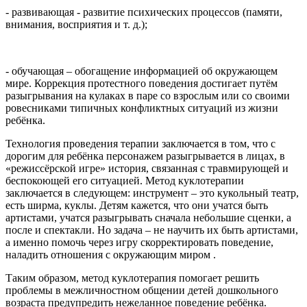
- развивающая - развитие психических процессов (памяти,
внимания, восприятия и т. д.);
- обучающая – обогащение информацией об окружающем
мире. Коррекция протестного поведения достигает путём
разыгрывания на кулаках в паре со взрослым или со своими
ровесниками типичных конфликтных ситуаций из жизни
ребёнка.
Технология проведения терапии заключается в том, что с
дорогим для ребёнка персонажем разыгрывается в лицах, в
«режиссёрской игре» история, связанная с травмирующей и
беспокоющей его ситуацией. Метод куклотерапии
заключается в следующем: инструмент – это кукольный театр,
есть ширма, куклы. Детям кажется, что они учатся быть
артистами, учатся разыгрывать сначала небольшие сценки, а
после и спектакли. Но задача – не научить их быть артистами,
а именно помочь через игру скорректировать поведение,
наладить отношения с окружающим миром .
Таким образом, метод куклотерапия помогает решить
проблемы в межличностном общении детей дошкольного
возраста предупредить нежеланное поведение ребёнка.