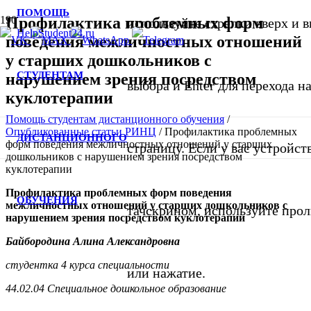
ПОМОЩЬ
Профилактика проблемных форм
используйте стрелки вверх и в
поведения межличностных отношений
у старших дошкольников с
СТУДЕНТАМ
нарушением зрения посредством
выбора и Enter для перехода 
куклотерапии
Помощь студентам дистанционного обучения
/
Опубликованные статьи РИНЦ
/
Профилактика проблемных
ДИСТАНЦИОННОГО
форм поведения межличностных отношений у старших
страницу. Если у вас устройст
дошкольников с нарушением зрения посредством
куклотерапии
Профилактика проблемных форм поведения
ОБУЧЕНИЯ
межличностных отношений у старших дошкольников с
тачскрином, используйте про
нарушением зрения посредством куклотерапии
Байбородина Алина Александровна
студентка
4
курса специальности
или нажатие.
44.02.04 Специальное дошкольное образование