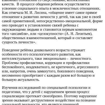
качеств. В процессе общения ребенок осуществляется
усвоение социального опыта в межличностных отношениях.
Как отмечала М. И. Лисина, «общение имеет самое прямое
отношение к развитию личности у детей, так как уже в своей
самой примитивной, непосредственно-эмоциональной, форме
оно приводит к установлению связей ребенка с
окружающими людьми и становится первым компонентом
того «ансамбля», или «целокупности» (А. Н. Леонтьев),
общественных взаимоотношений, который и составляет
сущность личности».
Поведение ребёнка дошкольного возраста отражает
особенности его психологического развития, как
интеллектуального, таки эмоционально - личностного.
Проблемы профилактики, коррекции и профилактики
беспокойного, неадекватного, не критичного, агрессивного
или, напротив, очень замкнутого, боязливого поведения,
несомненно приобретают с каждым разом всё большую и
большую актуальность.
Изучения исследований по специальной психологии и
педагогики, что у детей с нарушением зрения процесс
социализации протекает своеобразно. Поэтому нарушение
зрения оказывает деструктивное воздействие на познание
социальной реальности, что является причиной