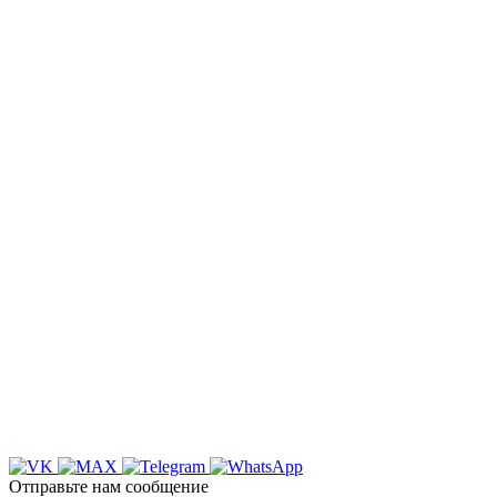
НАША КОМПАНИЯ РАБОТАЕТ НА
РЕЗУЛЬТАТ, СВЯЖИТЕСЬ С НАМИ И
УБЕДИТЕСЬ САМИ
Для более оперативной связи
предлагаем вести общение по
WhatsApp
или
Telegram
Спасибо, я знаю!
Отправьте нам сообщение