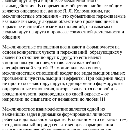
людьми друг друга в процессе межличностного
взаимодействия . В современном обществе наиболее общим
является определение, данное Я. Л. Коломинским, где
межличностные отношения – это субъективно переживаемые
взаимосвязи между людьми объективно проявляющиеся в
характере и способах взаимных влияний, оказываемых
людьми друг на друга в процессе совместной деятельности и
общения
Межличностные отношения возникают и формируются на
основе конкретных чувств и переживаний, образующихся у
людей по отношению друг к другу, то есть имеют
эмоциональную основу, что является важнейшей
специфической чертой. В эмоциональную основу
межличностных отношений входят все виды эмоциональных
проявлений: чувства, эмоции и аффекты. При общении люди
не просто осознают друг друга, одновременно формируются
определенные отношения, которые являются основой для
рождения чувств, разнородных по своей окраске – от
неприязни до симпатии; от ненависти до любви [1]
Межличностное взаимодействие является одной из
важнейших задач в динамике формирования личности
ребенка в дошкольном возрасте. В основном это связано с тем,
что дошкольный период сензитивен для формирования
взаимных отношений со сверстниками, коллективных