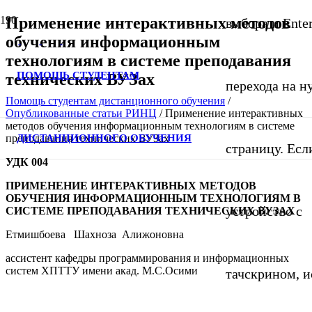
Применение интерактивных методов
выбора и Ente
обучения информационным
технологиям в системе преподавания
ПОМОЩЬ СТУДЕНТАМ
технических ВУЗах
перехода на 
Помощь студентам дистанционного обучения
/
Опубликованные статьи РИНЦ
/
Применение интерактивных
методов обучения информационным технологиям в системе
ДИСТАНЦИОННОГО ОБУЧЕНИЯ
преподавания технических ВУЗах
страницу. Если
УДК 004
ПРИМЕНЕНИЕ ИНТЕРАКТИВНЫХ МЕТОДОВ
ОБУЧЕНИЯ ИНФОРМАЦИОННЫМ ТЕХНОЛОГИЯМ В
устройство с
СИСТЕМЕ ПРЕПОДАВАНИЯ ТЕХНИЧЕСКИХ ВУЗАХ
Етмишбоева Шахноза Алижоновна
ассистент кафедры программирования и информационных
систем ХПТТУ имени акад. М.С.Осими
тачскрином, и