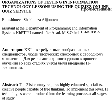
ORGANIZATIONS OF TESTING IN INFORMATION
TECHNOLOGY LESSONS USING THE QUIZIZZ ONLINE
пролистывани
QUIZ SERVICE
Etmishboeva Shakhnoza Alijonovna
assistant at the Department of Programming and Information
нажатие.
Systems KhPTTU named after Acad. M.S.Osimi
Аннотация
: XXI век требует высокообразованных
специалистов, людей творческих способных к свободному
мышлению. Для реализации данного уровня в процесс
обучения во всех стадиях учебы были внедрены IT-
технологии.
Abstract:
The 21st century requires highly educated specialists,
creative people capable of free thinking. To implement this level, IT
technologies were introduced into the learning process at all stages
of study.