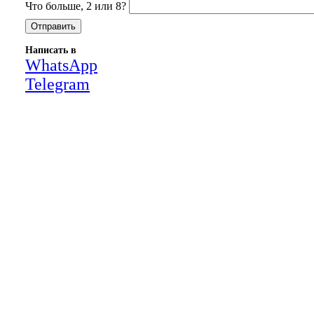
Что больше, 2 или 8?
Написать в
WhatsApp
Telegram
Close
this
module
НАША КОМПАНИЯ РАБОТАЕТ НА
РЕЗУЛЬТАТ, СВЯЖИТЕСЬ С НАМИ И
УБЕДИТЕСЬ САМИ
Для более оперативной связи