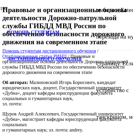
Правовые и организационные основы
выбора и Ente
деятельности Дорожно-патрульной
службы ГИБДД МВД России по
ПОМОЩЬ СТУДЕНТАМ
обеспечению безопасности дорожного
перехода на 
движения на современном этапе
Помощь студентам дистанционного обучения
/
Опубликованные статьи РИНЦ
/
Правовые и
ДИСТАНЦИОННОГО ОБУЧЕНИЯ
организационные основы деятельности Дорожно-патрульной
страницу. Если
службы ГИБДД МВД России по обеспечению безопасности
дорожного движения на современном этапе
Об авторах:
Малиновский Игорь Борисович, кандидат
юридических наук, доцент, Государственный университет
устройство с
«Дубна», доцент кафедры юриспруденции факультета
социальных и гуманитарных наук,
эл. почта:
Щуров Андрей Алексеевич, Государственный университет
тачскрином, и
«Дубна», магистрант кафедры юриспруденции факультета
социальных
и гуманитарных наук; эл. почта: andrey.