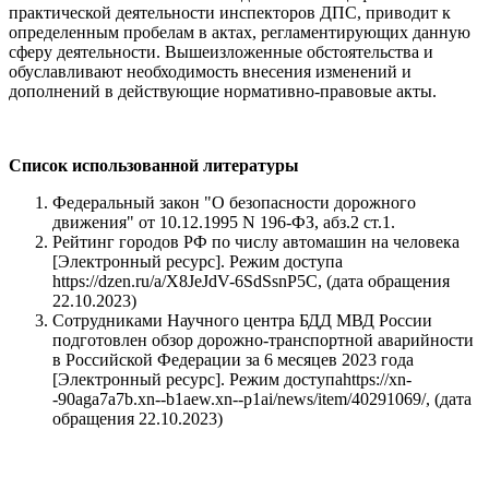
практической деятельности инспекторов ДПС, приводит к
определенным пробелам в актах, регламентирующих данную
сферу деятельности. Вышеизложенные обстоятельства и
обуславливают необходимость внесения изменений и
дополнений в действующие нормативно-правовые акты.
Список использованной литературы
Федеральный закон "О безопасности дорожного
движения" от 10.12.1995 N 196-ФЗ, абз.2 ст.1.
Рейтинг городов РФ по числу автомашин на человека
[Электронный ресурс]. Режим доступа
https://dzen.ru/a/X8JeJdV-6SdSsnP5С, (дата обращения
22.10.2023)
Сотрудниками Научного центра БДД МВД России
подготовлен обзор дорожно-транспортной аварийности
в Российской Федерации за 6 месяцев 2023 года
[Электронный ресурс]. Режим доступаhttps://xn-
-90aga7a7b.xn--b1aew.xn--p1ai/news/item/40291069/, (дата
обращения 22.10.2023)