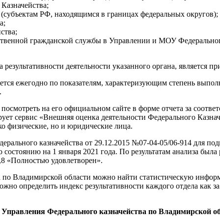
 Казначейства;
(субъектам РФ, находящимся в границах федеральных округов);
а;
ства;
твенной гражданской службы в Управлении и МОУ Федеральног
 результативности деятельности указанного органа, является пр
яется ежегодно по показателям, характеризующим степень выпо
.
смотреть на его официальном сайте в форме отчета за соответст
ет сервис «Внешняя оценка деятельности Федерального Казначей
ко физические, но и юридические лица.
дерального казначейства от 29.12.2015 №07-04-05/06-914 для 
 состоянию на 1 января 2021 года. По результатам анализа была
3,8 «Полностью удовлетворен».
а по Владимирской области можно найти статистическую информ
можно определить индекс результативности каждого отдела как за
 Управления Федерального казначейства по Владимирской обл