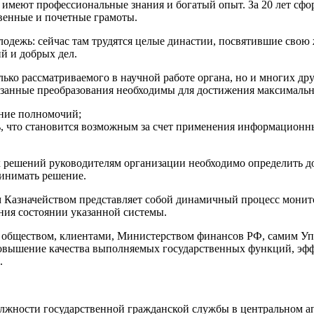
е имеют профессиональные знания и богатый опыт. За 20 лет сф
твенные и почетные грамоты.
дежь: сейчас там трудятся целые династии, посвятившие свою 
й и добрых дел.
олько рассматриваемого в научной работе органа, но и многих 
занные преобразования необходимы для достижения максимальн
ание полномочий;
ль, что становится возможным за счет применения информационн
 решений руководителям организации необходимо определить д
инимать решение.
Казначейством представляет собой динамичный процесс монитор
ния состоянии указанной системы.
 обществом, клиентами, Министерством финансов РФ, самим Уп
овышение качества выполняемых государственных функций, эф
.
жности государственной гражданской службы в центральном ап