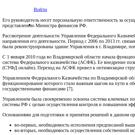
Войти
Его руководитель несет персональную ответственность за осу
представлению Министра финансов РФ.
Рассмотрение деятельности Управления Федерального Казначейс
направления его деятельности. Период с 2006 по 2013 гг. св
были реконструированы здание Управления в г. Владимире, по
С 1 января 2010 года во Владимирской области начала функцио
система Федерального казначейства (АСФК). Ее внедрение поз
(СУФД онлайн). Переход на АСФК привел к оптимизации структ
Управлением Федерального Казначейства по Владимирской об
функционирование которого стало важным шагом на пути к о
государственными финансами [7].
Управлением была своевременно освоена система ключевых по
системы РФ с целью осуществления контроля и повышения эф
Основаниями для подготовки и принятия решений в данном ор
во-первых, необходимость исполнения предписаний выш
во-вторых, необходимость осуществления собственной и