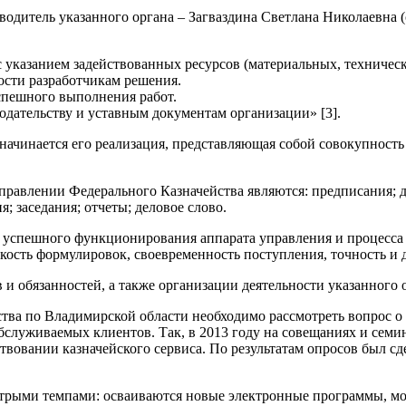
одитель указанного органа – Загваздина Светлана Николаевна 
указанием задействованных ресурсов (материальных, технически
ости разработчикам решения.
спешного выполнения работ.
дательству и уставным документам организации» [3].
 начинается его реализация, представляющая собой совокупност
авлении Федерального Казначейства являются: предписания; де
; заседания; отчеты; деловое слово.
 успешного функционирования аппарата управления и процесса
кость формулировок, своевременность поступления, точность и 
и обязанностей, а также организации деятельности указанного о
тва по Владимирской области необходимо рассмотреть вопрос о
бслуживаемых клиентов. Так, в 2013 году на совещаниях и семи
овании казначейского сервиса. По результатам опросов был сде
стрыми темпами: осваиваются новые электронные программы, м