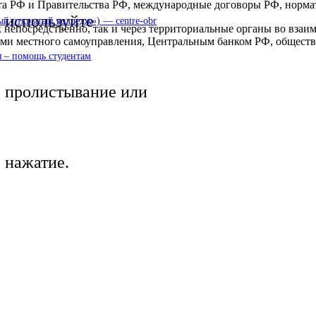
нта РФ и Правительства РФ, международные договоры РФ, норм
используйте
 открытый колледж») — centre-obr
к непосредственно, так и через территориальные органы во вз
нами местного самоуправления, Центральным банком РФ, общес
 – помощь студентам
пролистывание или
нажатие.