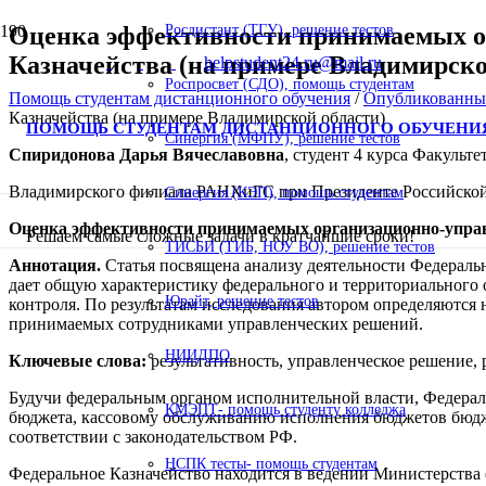
Оценка эффективности принимаемых о
Росдистант (ТГУ), решение тестов
Казначейства (на примере Владимирско
helpstudent24.ru@mail.ru
Роспросвет (СДО), помощь студентам
Помощь студентам дистанционного обучения
/
Опубликованны
Казначейства (на примере Владимирской области)
ПОМОЩЬ СТУДЕНТАМ ДИСТАНЦИОННОГО ОБУЧЕНИ
Синергия (МФПУ), решение тестов
Спиридонова Дарья Вячеславовна
, студент 4 курса Факульт
Владимирского филиала РАНХиГС при Президенте Российско
Синергия (КЭП), помощь студентам
Оценка эффективности
принимаемых организационно-управ
Решаем самые сложные задачи в кратчайшие сроки!
ТИСБИ (ТИБ, НОУ ВО), решение тестов
Аннотация.
Статья посвящена анализу деятельности Федераль
дает общую характеристику федерального и территориального 
Юрайт, решение тестов
контроля. По результатам исследования автором определяются
принимаемых сотрудниками управленческих решений.
НИИДПО
Ключевые слова:
результативность, управленческое решение
Будучи федеральным органом исполнительной власти, Федерал
КМЭПТ- помощь студенту колледжа
бюджета, кассовому обслуживанию исполнения бюджетов бюдже
соответствии с законодательством РФ.
НСПК тесты- помощь студентам
Федеральное Казначейство находится в ведении Министерства 