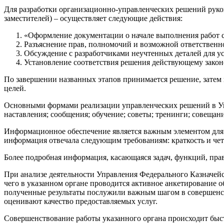
Для разработки организационно-управленческих решений руков
заместителей) – осуществляет следующие действия:
«Оформление документации о начале выполнения работ с 
Разъяснение прав, полномочий и возможной ответственн
Обсуждение с разработчиками неучтенных деталей для у
Установление соответствия решения действующему законо
По завершении названных этапов принимается решение, затем
целей.
Основными формами реализации управленческих решений в Упр
наставления; сообщения; обучение; советы; тренинги; совещания
Информационное обеспечение является важным элементом для
информация отвечала следующим требованиям: краткость и чет
Более подробная информация, касающаяся задач, функций, прав 
При анализе деятельности Управления Федерального Казначейс
чего в указанном органе проводится активное анкетирование о
полученные результаты послужили важным шагом в совершенств
оценивают качество предоставляемых услуг.
Совершенствование работы указанного органа происходит бы