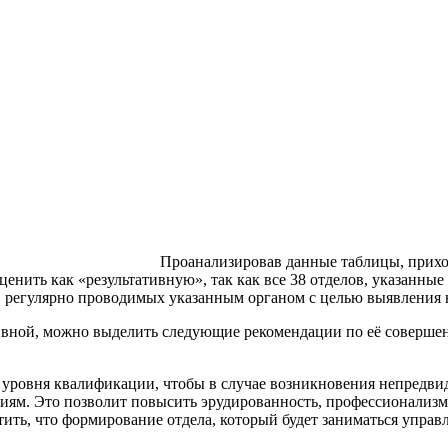
Проанализировав данные таблицы, прихо
нить как «результативную», так как все 38 отделов, указанные 
 регулярно проводимых указанным органом с целью выявления не
тивной, можно выделить следующие рекомендации по её соверше
 уровня квалификации, чтобы в случае возникновения непредвид
ям. Это позволит повысить эрудированность, профессионализм
ить, что формирование отдела, который будет заниматься управ