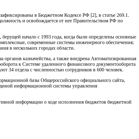
афиксированы в Бюджетном Кодексе РФ [2], в статье 269.1.
 должность и освобождается от нее Правительством РФ по
 берущей начало с 1993 года, когда были определены основные
 комплексные, современные системы инженерного обеспечения;
ния в нескольких городах области.
за органов казначейства, а также внедрена Автоматизированная
ооборота к Системе удаленного финансового документооборота
т 34 отдела с численностью сотрудников в 600 человек.
формационной базы Общероссийского официального сайта,
Единой информационной системы управления
ативной информации о ходе исполнения бюджетов бюджетной