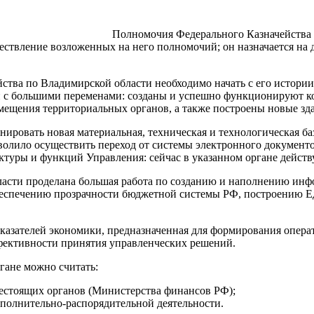
Полномочия Федерального Казначейства з
ществление возложенных на него полномочий; он назначается на
тва по Владимирской области необходимо начать с его истории,
язан с большими переменами: созданы и успешно функционируют
мещения территориальных органов, а также построены новые зда
нировать новая материальная, техническая и технологическая ба
волило осуществить переход от системы электронного документ
уры и функций Управления: сейчас в указанном органе действую
ласти проделана большая работа по созданию и наполнению ин
беспечению прозрачности бюджетной системы РФ, построению 
казателей экономики, предназначенная для формирования опер
фективности принятия управленческих решений.
гане можно считать:
естоящих органов (Министерства финансов РФ);
сполнительно-распорядительной деятельности.