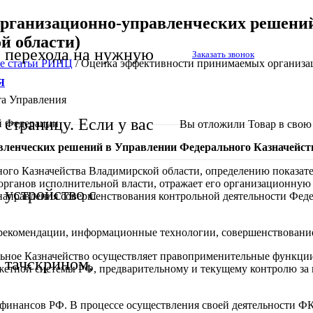
рганизационно-управленческих решений
й области)
перехода на нужную
Заказать звонок
е статьи РИНЦ
/
Оценка эффективности принимаемых организа
Я
ета Управления
страницу. Если у вас
й Федерации
Вы отложили
Товар
в свою 
ленческих решений в Управлении Федерального Казначейств
ного Казначейства Владимирской области, определению показате
органов исполнительной власти, отражает его организационную
устройство с
 направления совершенствования контрольной деятельности Фед
, рекомендации, информационные технологии, совершенствовани
ьное Казначейство осуществляет правоприменительные функции
тачскрином,
тной системы РФ, предварительному и текущему контролю за в
финансов РФ. В процессе осуществления своей деятельности ФК