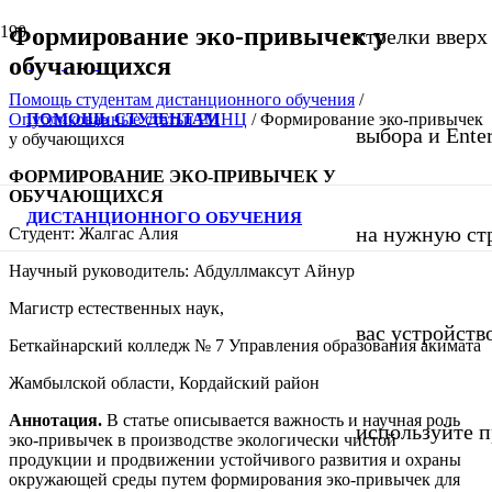
Формирование эко-привычек у
стрелки вверх
обучающихся
Помощь студентам дистанционного обучения
/
ПОМОЩЬ СТУДЕНТАМ
Опубликованные статьи РИНЦ
/
Формирование эко-привычек
выбора и Ente
у обучающихся
ФОРМИРОВАНИЕ ЭКО-ПРИВЫЧЕК У
ОБУЧАЮЩИХСЯ
ДИСТАНЦИОННОГО ОБУЧЕНИЯ
на нужную стр
Студент: Жалгас Алия
Научный руководитель: Абдуллмаксут Айнур
Магистр естественных наук,
вас устройств
Беткайнарский колледж № 7 Управления образования акимата
Жамбылской области, Кордайский район
Аннотация.
В статье описывается важность и научная роль
используйте 
эко-привычек в производстве экологически чистой
продукции и продвижении устойчивого развития и охраны
окружающей среды путем формирования эко-привычек для