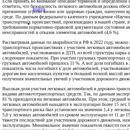
Если принять во внимание описание терминов и определений в
отметить, что безопасность легкового автомобиля должна обе
Войти
причинение угрозы жизни или здоровью граждан, нанесение в
среде. По данным федерального казенного учреждения «Научн
транспортных происшествий, произошедших в нашей стране, в
требованиям нормативно-правовой документации состояния ав
неисправностей и отказов элементов автомобилей (4,6 %).
Рассматривая данные по аварийности в РФ в 2022 году, можно
транспортных происшествиях с участием легковых автомобилей
автомобилей, участвовавших в ДТП, из всей структуры парка а
следующие показатели. При участии грузовых транспортных с
грузовых автомобилей пришлось 11 %. А вот доля погибших в 
показатель числа погибших к доле автомобилей, участвовавши
дорогам вне населенных пунктов и большой полной массой авт
получения значительных увечий у участников дорожного движ
Высокая доля участия легковых автомобилей в дорожно-транс
видами автомототранспортных средств. Так, по данным экспер
81 % приходится на легковые автомобили. При этом, средний в
легковых автомобилей находятся в эксплуатации более 15 лет.
транспортного риска был установлен на значении 1,4 у легков
5,0 у легковых автомобилей со сроком эксплуатации от 11 до 1
тяжести последствий для участников дорожного движения, нах
эксплуатации. Минимальное значение показателя тяжести после