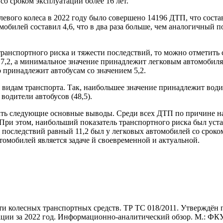
со сроком эксплуатации более 16 лет.
евого колеса в 2022 году было совершено 14196 ДТП, что соста
мобилей составил 4,6, что в два раза больше, чем аналогичный 
 транспортного риска и тяжести последствий, то можно отмети
 7,2, а минимальное значение принадлежит легковым автомобилям
 принадлежит автобусам со значением 5,2.
видам транспорта. Так, наибольшее значение принадлежит водит
 водители автобусов (48,5).
ать следующие основные выводы. Среди всех ДТП по причине н
При этом, наибольший показатель транспортного риска был уста
и последствий равный 11,2 был у легковых автомобилей со сроком
томобилей является задаче й своевременной и актуальной.
и колесных транспортных средств. ТР ТС 018/2011. Утверждён по
ции за 2022 год. Информационно-аналитический обзор. М.: ФКУ