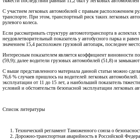
тяжести последствий равный 11,2 был у легковых автомобилей 
С участием легковых автомобилей с правым расположением рул
транспорте. При этом, транспортный риск таких легковых авто
рулевого колеса.
Если рассматривать структуру автомототранспорта в аспектах
неудовлетворительный показатель у автобусного парка и равен
значением 15,4 расположен грузовой автопарк, последнее место
Интересным показателем является коэффициент виновности по 
(59,9); далее водители грузовых автомобилей (51,8) и замыкают
С выше представленного материала данной статьи можно сдел
76,6 % случаев пришлось на водителей легковых автомобилей. 
эксплуатации от 11 до 15 лет, а наибольший показатель тяжест
условий и обстоятельств безопасной эксплуатации легковых ав
Список литературы
Технический регламент Таможенного союза о безопасност
Дорожно-транспортная аварийность в Российской Федера