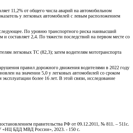
вляет 11,2% от общего числа аварий на автомобильном
показатель у легковых автомобилей с левым расположением
ть следующее. По уровню транспортного риска наивысший
 и составляет 2,4. По тяжести последствий на первом месте со
елям легковых ТС (82,3); затем водителям мототранспорта
арушения правил дорожного движения водителями в 2022 году
новлен на значении 5,0 у легковых автомобилей со сроком
 эксплуатации более 16 лет. В этой связи, исследование
становлением правительства РФ от 09.12.2011, № 811. – 511с.
 «НЦ БДД МВД России», 2023. - 150 с.