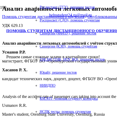
Анализ аварийности легковых автомоби
Росдистант (ТГУ), решение тестов
helpstudent24.ru@mail.ru
Помощь студентам дистанционного обучения
/
Опубликованны
Роспросвет (СДО), помощь студентам
УДК 629.13
ПОМОЩЬ СТУДЕНТАМ ДИСТАНЦИОННОГО ОБУЧЕНИ
Синергия (МФПУ), решение тестов
Анализ аварийности легковых автомобилей с учётом струк
Синергия (КЭП), помощь студентам
Усманов Р.Р.
Решаем самые сложные задачи в кратчайшие сроки!
ТИСБИ (ТИБ, НОУ ВО), решение тестов
магистрант, ФГБОУ ВО «Оренбургский государственный униве
Хасанов Р. Х.
Юрайт, решение тестов
кандидат технических наук, доцент, доцент, ФГБОУ ВО «Оренб
НИИДПО
Analysis of the accident rate of passenger cars taking into account the
КМЭПТ- помощь студенту колледжа
Usmanov R.R.
НСПК тесты- помощь студентам
Master's student, Orenburg State University, Orenburg, Russia