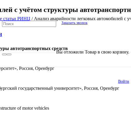
лей с учётом структуры автотранспортн
е статьи РИНЦ
/
Анализ аварийности легковых автомобилей с у
Заказать звонок
Я
туры автотранспортных средств
В списке найденных результатов исполь
Вы отложили
Товар
в свою корзину.
рситет», Россия, Оренбург
Войти
ургский государственный университет», Россия, Оренбург
 structure of motor vehicles