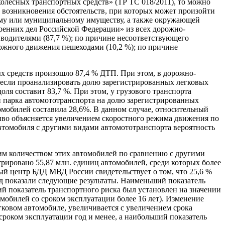
олесных транспортных средств» (ТР ТС 018/2011), то можно
 возникновения обстоятельств, при которых может произойти
ому или муниципальному имуществу, а также окружающей
ренних дел Российской Федерации» из всех дорожно-
водителями (87,7 %); по причине несоответствующего
ожного движения пешеходами (10,2 %); по причине
х средств произошло 87,4 % ДТП. При этом, в дорожно-
 если проанализировать долю зарегистрированных легковых
ля составит 83,7 %. При этом, у грузового транспорта
й парка автомототранспорта на долю зарегистрированных
мобилей составила 28,6%. В данном случае, относительный
иво объясняется увеличением скоростного режима движения по
автомобиля с другими видами автомототранспорта вероятность
им количеством этих автомобилей по сравнению с другими
рировано 55,87 млн. единиц автомобилей, среди которых более
ый центр БДД МВД России свидетельствует о том, что 25,6 %
год показали следующие результаты. Наименьший показатель
ий показатель транспортного риска был установлен на значении
томобилей со сроком эксплуатации более 16 лет). Изменение
ковом автомобиле, увеличивается с увеличением срока
сроком эксплуатации год и менее, а наибольший показатель