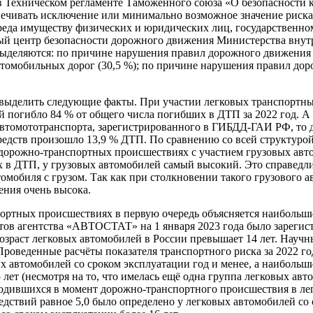
 Техническом регламенте Таможенного союза «О безопасности к
спечивать исключение или минимально возможное значение риска
реда имуществу физических и юридических лиц, государственн
ый центр безопасности дорожного движения Министерства внут
ыделяются: по причине нарушения правил дорожного движения 
томобильных дорог (30,5 %); по причине нарушения правил дор
 выделить следующие факты. При участии легковых транспортны
 погибло 84 % от общего числа погибших в ДТП за 2022 год. А
втомототранспорта, зарегистрированного в ГИБДД-ГАИ РФ, то до
редств произошло 13,9 % ДТП. По сравнению со всей структуро
дорожно-транспортных происшествиях с участием грузовых авто
х в ДТП, у грузовых автомобилей самый высокий. Это справедл
омобиля с грузом. Так как при столкновении такого грузового 
ения очень высока.
портных происшествиях в первую очередь объясняется наибольш
тов агентства «АВТОСТАТ» на 1 января 2023 года было зарегист
озраст легковых автомобилей в России превышает 14 лет. Научн
 Проведенные расчёты показателя транспортного риска за 2022 
ых автомобилей со сроком эксплуатации год и менее, а наибольш
5 лет (несмотря на то, что имелась ещё одна группа легковых ав
одившихся в момент дорожно-транспортного происшествия в лег
дствий равное 5,0 было определено у легковых автомобилей со 