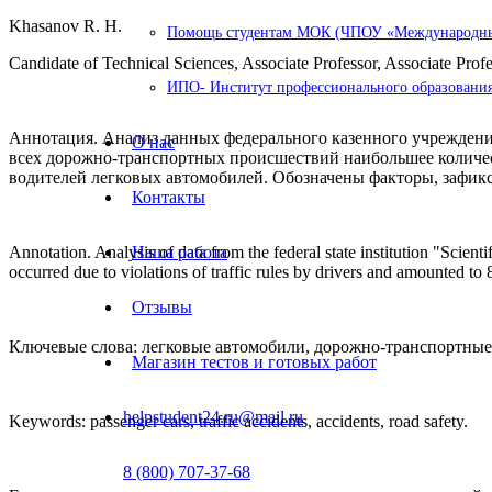
Khasanov R. H.
Помощь студентам МОК (ЧПОУ «Международный
Candidate of Technical Sciences, Associate Professor, Associate Prof
ИПО- Институт профессионального образования
Аннотация. Анализ данных федерального казенного учреждени
О нас
всех дорожно-транспортных происшествий наибольшее количес
водителей легковых автомобилей. Обозначены факторы, зафик
Контакты
Annotation. Analysis of data from the federal state institution "Scient
Наша работа
occurred due to violations of traffic rules by drivers and amounted t
Отзывы
Ключевые слова: легковые автомобили, дорожно-транспортные
Магазин тестов и готовых работ
helpstudent24.ru@mail.ru
Keywords: passenger cars, traffic accidents, accidents, road safety.
8 (800) 707-37-68