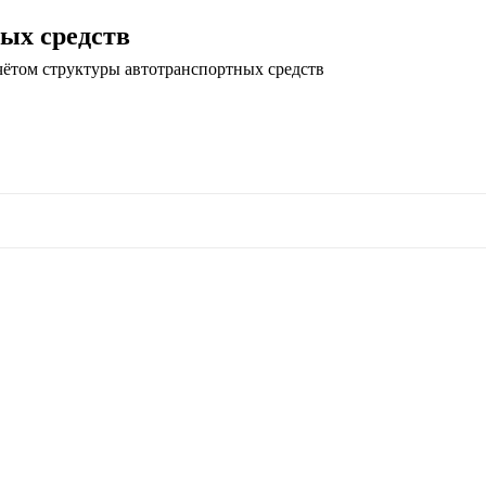
ых средств
чётом структуры автотранспортных средств
зуйте стрелки вверх и вниз для выбора и E