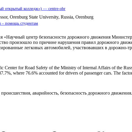
 открытый колледж») — centre-obr
essor, Orenburg State University, Russia, Orenburg
 – помощь студентам
я «Научный центр безопасности дорожного движения Министерс
тво произошло по причине нарушения правил дорожного движени
сированные легковых автомобилей, участвовавших в дорожно-т
ific Center for Road Safety of the Ministry of Internal Affairs of the Ru
o 87.7%, where 76.6% accounted for drivers of passenger cars. The factor
 происшествия, аварийность, безопасность дорожного движения