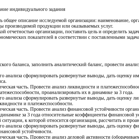
ание индивидуального задания
 общее описание исследуемой организации: наименование, орга
иды производимой продукции или оказываемых услуг.
кой отчетностью организации, поставить цель и определить зада
ономических показателей в соответствии с поставленными задач
го баланса, заполнить аналитический баланс, провести анализ 
.
ого анализа сформулировать развернутые выводы, дать оценку 
са.
кая часть. Провести анализ ликвидности и платежеспособности
ежеспособности, проанализировать их в динамике за 3 года.
го анализа сформулировать развернутые выводы, дать оценку ли
квидности и платежеспособности.
кая часть. Провести анализ финансовой устойчивости организ
 динамике за 3 года относительные коэффициенты финансовой у
 ситуации, к которой относится организация, рассчитать и про
го анализа сформулировать развернутые выводы, дать оценку ф
нансовой устойчивости.
кая часть. Провести анализ деловой активности (оборачиваемо