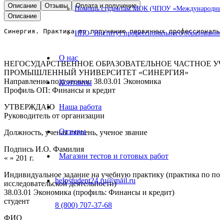
Описание
Отзывы
Оплата и получение
Помощь студентам МОК (ЧПОУ «Международный
Описание
Синергия. Практика по получению первичных профессиональ
ИПО- Институт профессионального образования
О нас
НЕГОСУДАРСТВЕННОЕ ОБРАЗОВАТЕЛЬНОЕ ЧАСТНОЕ 
ПРОМЫШЛЕННЫЙ УНИВЕРСИТЕТ «СИНЕРГИЯ»
Направление подготовки: 38.03.01 Экономика
Контакты
Профиль ОП: Финансы и кредит
УТВЕРЖДАЮ
Наша работа
Руководитель от организации
Отзывы
Должность, ученая степень, ученое звание
Подпись И.О. Фамилия
Магазин тестов и готовых работ
« » 201 г.
Индивидуальное задание на учебную практику (практика по п
helpstudent24.ru@mail.ru
исследовательской деятельности)
38.03.01 Экономика (профиль: Финансы и кредит)
студент
8 (800) 707-37-68
ФИО