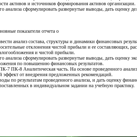
ости активов и источников формирования активов организации.
го анализа сформулировать развернутые выводы, дать оценку де
новные показатели отчета о
сти анализ состава, структуры и динамики финансовых результа
осительные отклонения чистой прибыли и ее составляющих, расс
алогообложения и чистой прибыли.
го анализа сформулировать развернутые выводы, дать оценку э
дложения по повышению финансовых результатов.
7 ПК-8 Аналитическая часть. На основе проведенного анализа
ий эффект от внедрения предложенных рекомендаций.
ды по результатам проведенного анализа, и дать оценку финанс
поставленных в индивидуальном задании на учебную практику.