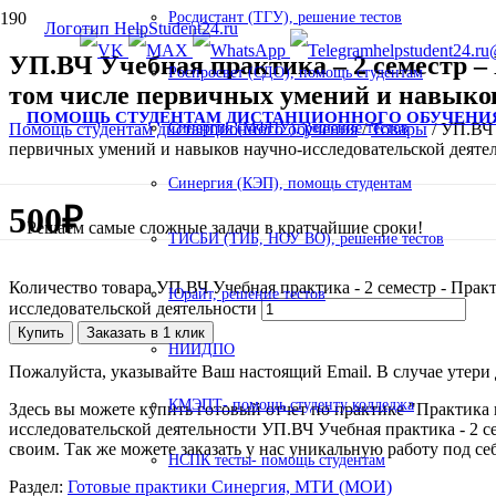
Росдистант (ТГУ), решение тестов
helpstudent24.ru
УП.ВЧ Учебная практика – 2 семестр 
Роспросвет (СДО), помощь студентам
том числе первичных умений и навыков
ПОМОЩЬ СТУДЕНТАМ ДИСТАНЦИОННОГО ОБУЧЕНИ
Помощь студентам дистанционного обучения
/
Товары
/
УП.ВЧ 
Синергия (МФПУ), решение тестов
первичных умений и навыков научно-исследовательской деятел
Синергия (КЭП), помощь студентам
500
₽
Решаем самые сложные задачи в кратчайшие сроки!
ТИСБИ (ТИБ, НОУ ВО), решение тестов
Количество товара УП.ВЧ Учебная практика - 2 семестр - Пра
Юрайт, решение тестов
исследовательской деятельности
Купить
Заказать в 1 клик
НИИДПО
Пожалуйста, указывайте Ваш настоящий Email. В случае утери д
КМЭПТ- помощь студенту колледжа
Здесь вы можете купить готовый отчет по практике "Практик
исследовательской деятельности УП.ВЧ Учебная практика - 2 се
своим. Так же можете заказать у нас уникальную работу под се
НСПК тесты- помощь студентам
Раздел:
Готовые практики Синергия, МТИ (МОИ)