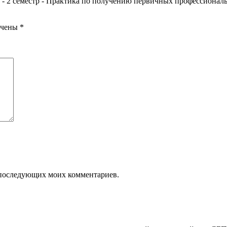
а - 2 семестр - Практика по получению первичных профессионал
ечены
*
ля последующих моих комментариев.