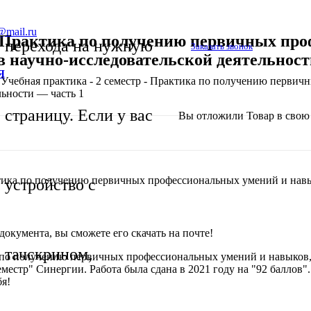
@mail.ru
– Практика по получению первичных про
перехода на нужную
Заказать звонок
 научно-исследовательской деятельност
Я
Учебная практика - 2 семестр - Практика по получению первич
ьности — часть 1
страницу. Если у вас
Вы отложили
Товар
в свою 
ктика по получению первичных профессиональных умений и навы
устройство с
окумента, вы сможете его скачать на почте!
тачскрином,
а по получению первичных профессиональных умений и навыков,
местр" Синергии. Работа была сдана в 2021 году на "92 баллов"
бя!