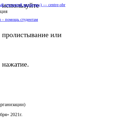
используйте
 открытый колледж») — centre-obr
нция
 – помощь студентам
пролистывание или
нажатие.
организации)
бря» 2021г.