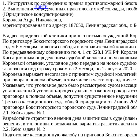
1. Инструктаж по соблюдению правил противопожарной безопа
Войти
2. Выполнение определенных практических кейсов-задач, необ
(Юридическое консультирование)
Королева Анна Николаевна,
зарегистрированная по адресу: 187650, Ленинградская обл., г. Бо
В адрес юридической клиники пришло письмо осужденной Кор
По приговору Бокситогорского городского суда Ленинградской об
годам 6 месяцам лишения свободы в исправительной колонии 
По предъявленному обвинению по ч. 1 ст. 228.1 УК РФ Королев
Кассационным определением судебной коллегии по уголовным 
Королевой отменен, уголовное дело передано на новое судебно
заключения под стражу сроком на 2 месяца, по 1 августа 2020 г
Королева выражает несогласие с принятым судебной коллегие
приговора в полном объеме, в том числе в части оправдания е
Указывает, что уголовное дело было рассмотрено судом кассаци
установленный уголовно-процессуальным законом срок для от
приговора в полном объеме, допустил существенные нарушения
Третьего кассационного суда общей юрисдикции от 2 июня 202
приговора Бокситогорского городского суда Ленинградской облас
2.1. Кейс-задача № 1
Разработайте стратегию ведения дела защитником в суде (план 
решения, в т.ч. опишите возможные варианты развития дела и 
2.2. Кейс-задача № 2
Подготовьте кассационную жалобу на приговор Бокситогорског