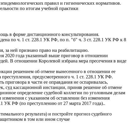
о-эпидемиологических правил и гигиенических нормативов.
тельности по итогам учебной практики
ощь в форме дистанционного консультирования.
 по ч. 1 ст. 228.1 УК РФ, по п. "б" ч. 3 ст. 228.1 УК РФ к 8
ия, за ней признано право на реабилитацию.
ня 2020 года указанный выше приговор в отношении
судей. В отношении Королевой избрана мера пресечения в виде
дикции решением об отмене вынесенного в отношении ее
 преступления, предусмотренного ч. 1 ст. 228.1 УК РФ.
ь приговора в части ее оправдания не оспаривалась,
к, суд кассационной инстанции, приняв решение об отмене
ационное определение судебной коллегии по уголовным делам
 изменения с указанием об оставлении без изменения
.1 УК РФ (по преступлению от 27 марта 2017 года)..
тимального результата) и постройте прогноз судебного
защитником в том или ином случае