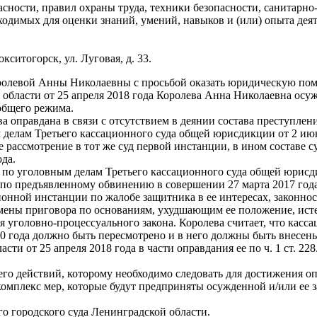
сности, правил охраны труда, техники безопасности, санитарн
ходимых для оценки знаний, умений, навыков и (или) опыта дея
кситогорск, ул. Луговая, д. 33.
олевой Анны Николаевны с просьбой оказать юридическую пом
ласти от 25 апреля 2018 года Королева Анна Николаевна осуждена
общего режима.
а оправдана в связи с отсутствием в деянии состава преступлен
делам Третьего кассационного суда общей юрисдикции от 2 ию
е рассмотрение в тот же суд первой инстанции, в ином составе 
ода.
й по уголовным делам Третьего кассационного суда общей юрис
е по предъявленному обвинению в совершении 27 марта 2017 года
онной инстанции по жалобе защитника в ее интересах, законност
мены приговора по основаниям, ухудшающим ее положение, исте
 уголовно-процессуального закона. Королева считает, что касс
0 года должно быть пересмотрено и в него должны быть внесены
ти от 25 апреля 2018 года в части оправдания ее по ч. 1 ст. 228
его действий, которому необходимо следовать для достижения оп
комплекс мер, которые будут предприняты осужденной и/или ее 
о городского суда Ленинградской области.