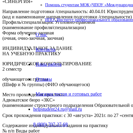
«СИНЕРГИЯ»
Помощь студентам МОК (ЧПОУ «Международный
Направление подготовки /специальность: 40.04.01 Юриспруде
(код и наименование направления подготовки /специальности)
ИПО- Институт профессионального образования
Профиль/специализация: Уголовно-правовой
(наименование профиля/специализации)
Форма обучения: заочная
О нас
(очная, очно-заочная, заочная)
ИНДИВИДУАЛЬНОЕ ЗАДАНИЕ
Контакты
НА УЧЕБНУЮ ПРАКТИКУ
ЮРИДИЧЕСКОЕ КОНСУЛЬТИРОВАНИЕ
Наша работа
2 семестр
обучающегося группы
Отзывы
(Шифр и № группы) (ФИО обучающегося)
Магазин тестов и готовых работ
Место прохождения практики:
Адвокатское бюро «ЗКС»
(наименование структурного подразделения Образовательной 
helpstudent24.ru@mail.ru
Срок прохождения практики: с 30 «августа» 2021г. по 27 «сентя
8 (800) 707-37-68
Содержание индивидуального задания на практику
№ п/п Виды работ