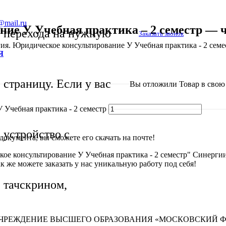
@mail.ru
ие У Учебная практика – 2 семестр — ч
перехода на нужную
Заказать звонок
ия. Юридическое консультирование У Учебная практика - 2 семе
Я
страницу. Если у вас
Вы отложили
Товар
в свою 
 Учебная практика - 2 семестр
устройство с
окумента, вы сможете его скачать на почте!
ое консультирование У Учебная практика - 2 семестр" Синергии.
к же можете заказать у нас уникальную работу под себя!
тачскрином,
 УЧРЕЖДЕНИЕ ВЫСШЕГО ОБРАЗОВАНИЯ «МОСКОВСКИЙ