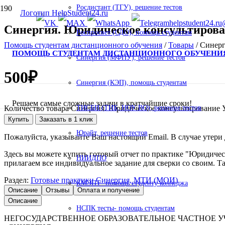
Росдистант (ТГУ), решение тестов
helpstudent24.ru
Синергия. Юридическое консультирован
Роспросвет (СДО), помощь студентам
Помощь студентам дистанционного обучения
/
Товары
/
Синерг
ПОМОЩЬ СТУДЕНТАМ ДИСТАНЦИОННОГО ОБУЧЕНИ
Синергия (МФПУ), решение тестов
500
₽
Синергия (КЭП), помощь студентам
Решаем самые сложные задачи в кратчайшие сроки!
Количество товара Синергия. Юридическое консультирование У
ТИСБИ (ТИБ, НОУ ВО), решение тестов
Купить
Заказать в 1 клик
Юрайт, решение тестов
Пожалуйста, указывайте Ваш настоящий Email. В случае утери д
Здесь вы можете купить готовый отчет по практике "Юридическ
НИИДПО
прилагаем все индивидуальное задание для сверки со своим. Та
Раздел:
Готовые практики Синергия, МТИ (МОИ)
КМЭПТ- помощь студенту колледжа
Описание
Отзывы
Оплата и получение
Описание
НСПК тесты- помощь студентам
НЕГОСУДАРСТВЕННОЕ ОБРАЗОВАТЕЛЬНОЕ ЧАСТНОЕ