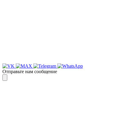
Для более оперативной связи
предлагаем вести общение по
WhatsApp
или
Telegram
Спасибо, я знаю!
Отправьте нам сообщение