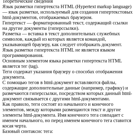
Теоретические сведения
Язык разметки гипертекста HTML (Hypertext markup language)
— язык разметки, используемый для создания гипертекстовых
html-документов, отображаемых браузером.
Гипертекст — форматированный текст, содержащий ссылки
на другие документы (гиперссылки).
Разметка — вставка в текст дополнительных служебных
символов, каждый из которых является командой,
указывающей браузеру, как следует отображать документ.
Язык разметки гипертекста HTML не является языком
программирования.
Основным элементом языка разметки гипертекста HTML
является тег (tag).
Теги содержат указания браузеру о способах отображения
документа.
С помощью тегов в html-документ вставляются файлы,
содержащие дополнительные данные (например, графику) и
размечаются гиперссылки, посредством которых данный html-
документ связывается с другими html-документами.
Как правило, теги состоят из начального и конечного
элементов, между которыми размещаются текст и другие
элементы html-документа. Имя конечного тега совпадает с
именем начального, но перед именем конечного тега ставится
косая черта.
Базовый синтаксис тега: