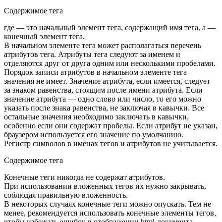
Содержимое тега
где — это начальный элемент тега, содержащий имя тега, а —
конечный элемент тега.
В начальном элементе тега может располагаться перечень
атрибутов тега. Атрибуты тега следуют за именем и
отделяются друг от друга одним или несколькими пробелами.
Порядок записи атрибутов в начальном элементе тега
значения не имеет. Значение атрибута, если имеется, следует
за знаком равенства, стоящим после имени атрибута. Если
значение атрибута — одно слово или число, то его можно
указать после знака равенства, не заключая в кавычки. Все
остальные значения необходимо заключать в кавычки,
особенно если они содержат пробелы. Если атрибут не указан,
браузером используется его значение по умолчанию.
Регистр символов в именах тегов и атрибутов не учитывается.
Содержимое тега
Конечные теги никогда не содержат атрибутов.
При использовании вложенных тегов их нужно закрывать,
соблюдая правильную вложенность.
В некоторых случаях конечные теги можно опускать. Тем не
менее, рекомендуется использовать конечные элементы тегов,
чтобы избежать ошибок в отображении html-документа