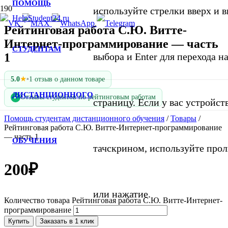
ПОМОЩЬ
используйте стрелки вверх и в
Рейтинговая работа С.Ю. Витте-
Интернет-программирование — часть
СТУДЕНТАМ
1
выбора и Enter для перехода 
★
5.0
•
1 отзыв о данном товаре
ДИСТАНЦИОННОГО
Отзывы студентов по рейтинговым работам
✓
страницу. Если у вас устройст
Помощь студентам дистанционного обучения
/
Товары
/
Рейтинговая работа С.Ю. Витте-Интернет-программирование
— часть 1
ОБУЧЕНИЯ
тачскрином, используйте про
200
₽
или нажатие.
Количество товара Рейтинговая работа С.Ю. Витте-Интернет-
программирование
Купить
Заказать в 1 клик