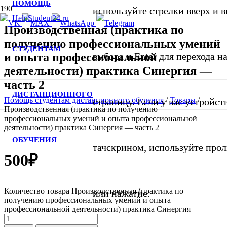
ПОМОЩЬ
используйте стрелки вверх и в
Производственная (практика по
получению профессиональных умений
СТУДЕНТАМ
и опыта профессиональной
выбора и Enter для перехода 
деятельности) практика Синергия —
часть 2
ДИСТАНЦИОННОГО
Помощь студентам дистанционного обучения
/
Товары
/
страницу. Если у вас устройст
Производственная (практика по получению
профессиональных умений и опыта профессиональной
деятельности) практика Синергия — часть 2
ОБУЧЕНИЯ
тачскрином, используйте про
500
₽
Количество товара Производственная (практика по
или нажатие.
получению профессиональных умений и опыта
профессиональной деятельности) практика Синергия