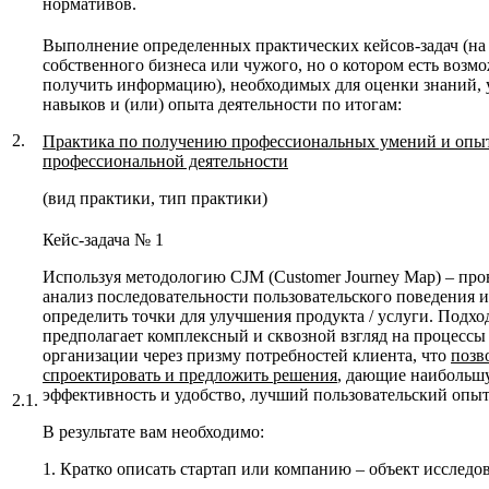
нормативов.
Выполнение определенных практических кейсов-задач (на
собственного бизнеса или чужого, но о котором есть возм
получить информацию), необходимых для оценки знаний, 
навыков и (или) опыта деятельности по итогам:
2.
Практика по получению профессиональных умений и опы
профессиональной деятельности
(вид практики, тип практики)
Кейс-задача № 1
Используя методологию CJM (Customer Journey Map) – про
анализ последовательности пользовательского поведения и
определить точки для улучшения продукта / услуги. Подхо
предполагает комплексный и сквозной взгляд на процессы
организации через призму потребностей клиента, что
позв
спроектировать и предложить решения
, дающие наибольш
эффективность и удобство, лучший пользовательский опыт
2.1.
В результате вам необходимо:
1. Кратко описать стартап или компанию – объект исследо