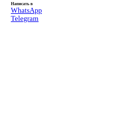
Написать в
WhatsApp
Telegram
Close
this
module
НАША КОМПАНИЯ РАБОТАЕТ НА
РЕЗУЛЬТАТ, СВЯЖИТЕСЬ С НАМИ И
УБЕДИТЕСЬ САМИ
Для более оперативной связи
предлагаем вести общение по
WhatsApp
или
Telegram