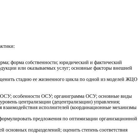
актики:
орма; форма собственности; юридический и фактический
продукции или оказываемых услуг; основные факторы внешней
оценить стадию ее жизненного цикла по одной из моделей ЖЦО
п ОСУ; особенности ОСУ; органиграмма ОСУ; основные виды
уровень централизации (децентрализации) управления;
ия взаимодействия исполнителей (координационные механизмы
сформулировать предложения по оптимизации организационной
й основных подразделений; оценить степень соответствия