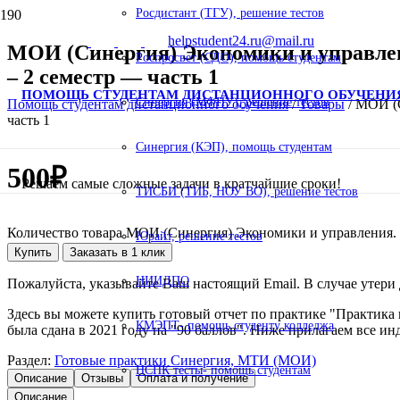
Росдистант (ТГУ), решение тестов
helpstudent24.ru@mail.ru
МОИ (Синергия) Экономики и управле
Роспросвет (СДО), помощь студентам
– 2 семестр — часть 1
ПОМОЩЬ СТУДЕНТАМ ДИСТАНЦИОННОГО ОБУЧЕНИ
Синергия (МФПУ), решение тестов
Помощь студентам дистанционного обучения
/
Товары
/
МОИ (С
часть 1
Синергия (КЭП), помощь студентам
500
₽
Решаем самые сложные задачи в кратчайшие сроки!
ТИСБИ (ТИБ, НОУ ВО), решение тестов
Количество товара МОИ (Синергия) Экономики и управления.
Юрайт, решение тестов
Купить
Заказать в 1 клик
НИИДПО
Пожалуйста, указывайте Ваш настоящий Email. В случае утери д
Здесь вы можете купить готовый отчет по практике "Практик
КМЭПТ- помощь студенту колледжа
была сдана в 2021 году на "90 баллов". Ниже прилагаем все ин
Раздел:
Готовые практики Синергия, МТИ (МОИ)
НСПК тесты- помощь студентам
Описание
Отзывы
Оплата и получение
Описание