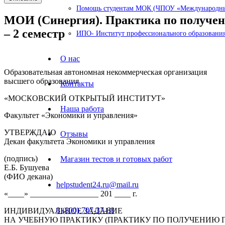
Помощь студентам МОК (ЧПОУ «Международный
МОИ (Синергия). Практика по получе
– 2 семестр
ИПО- Институт профессионального образования
О нас
Образовательная автономная некоммерческая организация
высшего образования
Контакты
«МОСКОВСКИЙ ОТКРЫТЫЙ ИНСТИТУТ»
Наша работа
Факультет «Экономики и управления»
УТВЕРЖДАЮ
Отзывы
Декан факультета Экономики и управления
(подпись)
Магазин тестов и готовых работ
Е.Б. Бушуева
(ФИО декана)
helpstudent24.ru@mail.ru
«____» _________________ 201 ____ г.
8 (800) 707-37-68
ИНДИВИДУАЛЬНОЕ ЗАДАНИЕ
НА УЧЕБНУЮ ПРАКТИКУ (ПРАКТИКУ ПО ПОЛУЧЕНИЮ