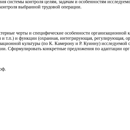
вия системы контроля целям, задачам и особенностям исследуе
 контроля выбранной трудовой операции.
актерные черты и специфические особенности организационной 
 и т.п.) и функции (охранная, интегрирующая, регулирующая, о
зационной культуры (по К. Камерону и Р. Куинну) исследуемо
ации. Сформулировать конкретные предложения по адаптации орг
оф.