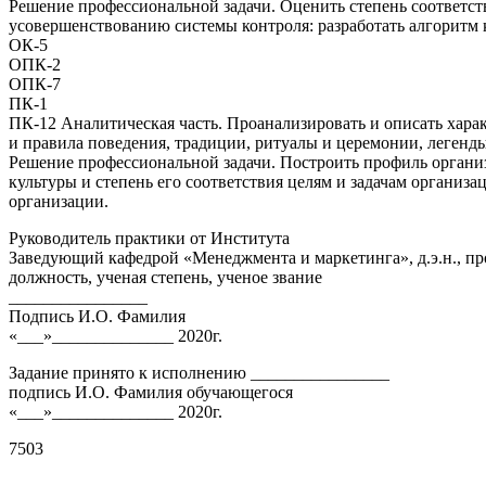
Решение профессиональной задачи. Оценить степень соответст
усовершенствованию системы контроля: разработать алгоритм
ОК-5
ОПК-2
ОПК-7
ПК-1
ПК-12 Аналитическая часть. Проанализировать и описать хар
и правила поведения, традиции, ритуалы и церемонии, легенды
Решение профессиональной задачи. Построить профиль органи
культуры и степень его соответствия целям и задачам организ
организации.
Руководитель практики от Института
Заведующий кафедрой «Менеджмента и маркетинга», д.э.н., пр
должность, ученая степень, ученое звание
________________
Подпись И.О. Фамилия
«___»______________ 2020г.
Задание принято к исполнению ________________
подпись И.О. Фамилия обучающегося
«___»______________ 2020г.
7503