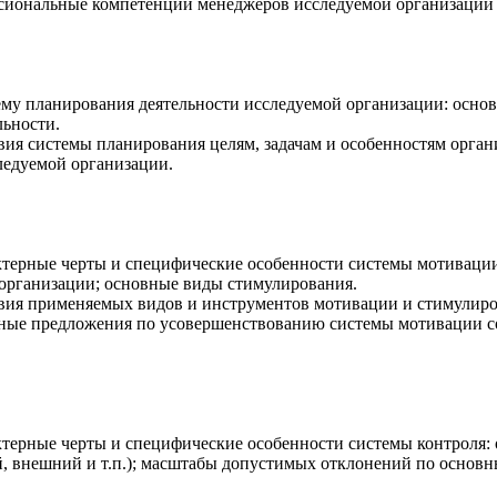
сиональные компетенции менеджеров исследуемой организации 
ему планирования деятельности исследуемой организации: осно
льности.
вия системы планирования целям, задачам и особенностям орга
ледуемой организации.
ктерные черты и специфические особенности системы мотивации
организации; основные виды стимулирования.
вия применяемых видов и инструментов мотивации и стимулиров
ные предложения по усовершенствованию системы мотивации со
ктерные черты и специфические особенности системы контроля:
, внешний и т.п.); масштабы допустимых отклонений по основн