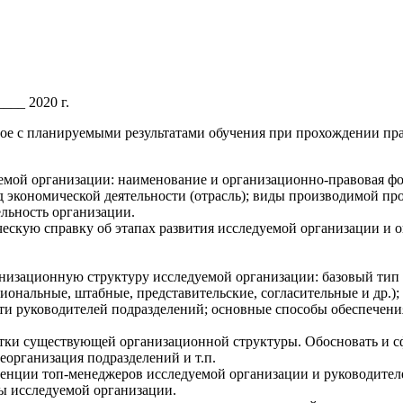
___ 2020 г.
ное с планируемыми результатами обучения при прохождении пр
уемой организации: наименование и организационно-правовая ф
ид экономической деятельности (отрасль); виды производимой 
ельность организации.
ческую справку об этапах развития исследуемой организации и 
анизационную структуру исследуемой организации: базовый ти
альные, штабные, представительские, согласительные и др.); 
ти руководителей подразделений; основные способы обеспечен
атки существующей организационной структуры. Обосновать и 
еорганизация подразделений и т.п.
енции топ-менеджеров исследуемой организации и руководителе
ы исследуемой организации.