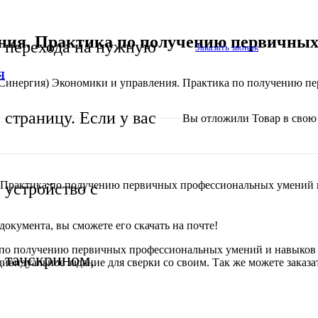
ния. Практика по получению первичных
перехода на нужную
Заказать звонок
Я
инергия) Экономики и управления. Практика по получению пе
страницу. Если у вас
Вы отложили
Товар
в свою 
 Практика по получению первичных профессиональных умений и
устройство с
окумента, вы сможете его скачать на почте!
а по получению первичных профессиональных умений и навыков 
тачскрином,
дивидуальное задание для сверки со своим. Так же можете заказа