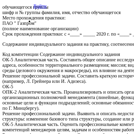
Войти
обучающегося группы
шифр и № группы фамилия, имя, отчество обучающегося
Место прохождения практики:
ПАО " Газпром"
(полное наименование организации)
Срок прохождения практики: с «____» _____ 2020 г. по «____» _
Содержание индивидуального задания на практику, соотнесен
Код компетенции Содержание индивидуального задания
ОК-5 Аналитическая часть. Составить общее описание исслед
адреса, особенности территориального размещения; миссия; в
среды (делового окружения и макросреды), их влияние на деят
Решение профессиональной задачи. Составить краткую истори
(например, Л. Грейнера или И. Адизеса).
ОК-5
ОПК-2 Аналитическая часть. Проанализировать и описать орг
организационных полномочий менеджмента (линейные, функцион
основные цели и функции подразделений; основные обязаннос
по Г. Минцбергу).
Решение профессиональной задачи. Выявить и описать недост
структуры: изменение базового типа структуры, создание или р
ОК-5 Аналитическая часть. Оценить профессиональные компет
компетенций менеджеров целям, задачам и особенностям работ