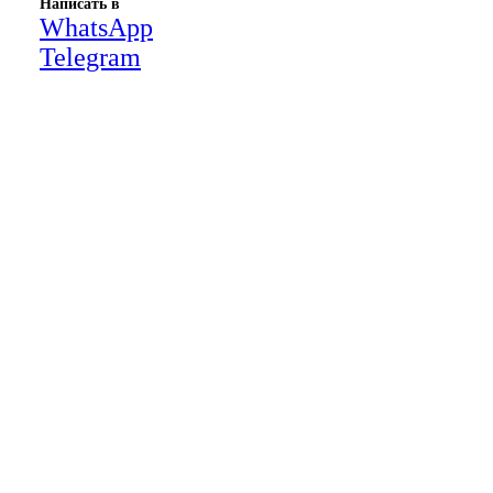
Написать в
WhatsApp
Telegram
Close
this
module
НАША КОМПАНИЯ РАБОТАЕТ НА
РЕЗУЛЬТАТ, СВЯЖИТЕСЬ С НАМИ И
УБЕДИТЕСЬ САМИ
Для более оперативной связи
предлагаем вести общение по
WhatsApp
или
Telegram