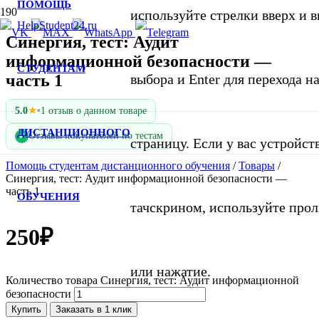
ПОМОЩЬ
используйте стрелки вверх и в
Синергия, тест: Аудит
информационной безопасности —
СТУДЕНТАМ
часть 1
выбора и Enter для перехода 
★
5.0
•
1 отзыв о данном товаре
ДИСТАНЦИОННОГО
Отзывы покупателей по тестам
✓
страницу. Если у вас устройст
Помощь студентам дистанционного обучения
/
Товары
/
Синергия, тест: Аудит информационной безопасности —
часть 1
ОБУЧЕНИЯ
тачскрином, используйте про
250
₽
или нажатие.
Количество товара Синергия, тест: Аудит информационной
безопасности
Купить
Заказать в 1 клик