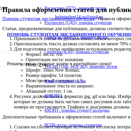
Правила оформления статей для публ
Росдистант (ТГУ), решение тестов
helpstudent24.ru@mail.ru
Помощь студентам дистанционного обучения
/
Правила оформл
Роспросвет (СДО), помощь студентам
Статьи, предназначенные для публикации, должны соответств
ПОМОЩЬ СТУДЕНТАМ ДИСТАНЦИОННОГО ОБУЧЕНИ
Синергия (МФПУ), решение тестов
Принимаются статьи на русском языке, объем которых сост
Оригинальность текста должна составлять не менее 70% о
Для подготовки статьи необходимо использовать редакто
Синергия (КЭП), помощь студентам
Формат листа: А4;
Ориентация листа: книжная;
Решаем самые сложные задачи в кратчайшие сроки!
Поля: 2 см;
ТИСБИ (ТИБ, НОУ ВО), решение тестов
Шрифт: Times New Roman;
Размер шрифта: 14 пунктов;
Межстрочный интервал: 1,5;
Юрайт, решение тестов
Выравнивание текста по ширине;
Абзацный отступ: 1 см.
НИИДПО
Рисунки должны быть в форматах jpg, gif или bmp. Изо
которые не должны быть частью самих рисунков или табли
номера не проставляются. Графики и диаграммы должны 
КМЭПТ- помощь студенту колледжа
Дополнительные требования к оформлению статей включают в
НСПК тесты- помощь студентам
Ссылки на соответствующие источники из списка литерату