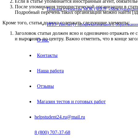
Если в статье упоминается иностранный агент, обязательн
После упоминания террористической организации в статье
Помощь студентам МОК (ЧПОУ «Международный
Подробный перечень таких организаций можно найти [зде
Кроме того, статья должна содержать следующие элементы:
ИПО- Институт профессионального образования
Заголовок статьи должен ясно и однозначно отражать ее
и выровнять по центру. Важно отметить, что в конце заго
О нас
Контакты
Наша работа
Отзывы
Магазин тестов и готовых работ
helpstudent24.ru@mail.ru
8 (800) 707-37-68