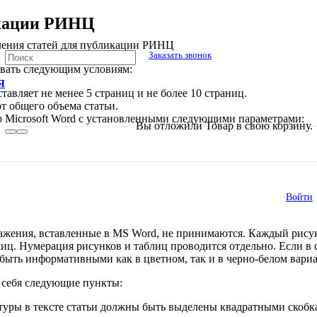
икации РИНЦ
ения статей для публикации РИНЦ
Заказать звонок
овать следующим условиям:
Я
авляет не менее 5 страниц и не более 10 страниц.
т общего объема статьи.
р Microsoft Word с установленными следующими параметрами:
В списке найденных результатов исполь
Вы отложили
Товар
в свою корзину.
Войти
бражения, вставленные в MS Word, не принимаются. Каждый рис
ц. Нумерация рисунков и таблиц проводится отдельно. Если в с
быть информативными как в цветном, так и в черно-белом вариа
 себя следующие пункты:
ры в тексте статьи должны быть выделены квадратными скобками