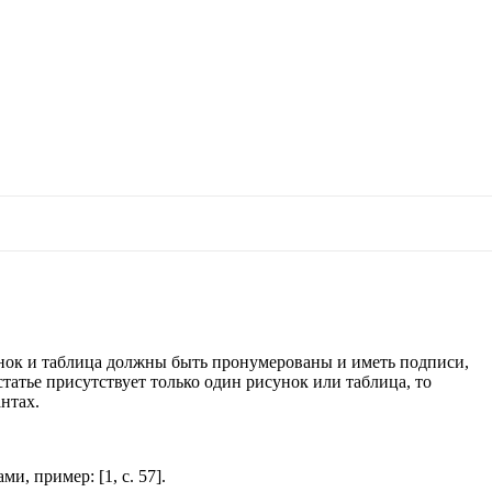
зуйте стрелки вверх и вниз для выбора и E
унок и таблица должны быть пронумерованы и иметь подписи,
татье присутствует только один рисунок или таблица, то
нтах.
, пример: [1, с. 57].