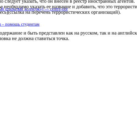
о следует указать, что он внесен в реестр иностранных агентов.
 необходимо указать ее название и добавить, что это террористи
 открытый колледж») — centre-obr
сь](ссылка на перечень террористических организаций).
 – помощь студентам
 содержание и быть представлен как на русском, так и на англи
ловка не должна ставиться точка.