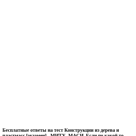
Бесплатные ответы на тест Конструкции из дерева и
пластмасс [экзамен] - МИТУ- МАСИ. Если по какой то