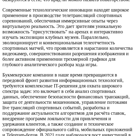
Современные технологические инновации находят широкое
применение в производстве телетрансляций спортивных
соревнований, обеспечивая иммерсивные опыты через
виртуальную реальность. Это дает зрителям уникальную
возможность "присутствовать" на аренах и интерактивно
изучать экспозиции клубных музеев. Параллельно,
эволюционирует и конвенциональная телеотчетность
спортивных матчей, что проявляется в нарастании количества
видеокамер, совершенствовании разрешения изображения и
более активном применении трехмерной графики для
глубокого аналитического разбора хода игры.
Букмекерские компании в наше время превращаются в
передовой фронт развития информационных технологий,
требуются комплексные IT-решения для охвата широкого
спектра задач: это включает в себя анализ спортивных
данных, обеспечение безопасности финансовых транзакций,
защита от деятельности мошенников, управление потоками
live трансляций спортивных событий, разработка и
поддержание актуальности алгоритмов для расчёта ставок,
внедрение программ лояльности для привлечения и
удержания клиентов, а также создание и техническое
сопровождение официального сайта, мобильных приложений
и Telegram-ботов. В 2021 году наблюдался рост инвестиций в