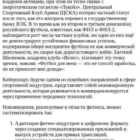
владения активами, при этом он тесно связан с
энергетическим гигантом «Лукойл». Центральный
Спортивный Клуб Армии (ЦСКА) потерял частный статус
после того, как его контроль перешел к государственному
банку ВЭБ. В то время как во втором и третьем дивизионах
российского футбола, известных как ФНЛ и ФНЛ-2,
наблюдается рост числа частных клубов, ни один из них ещё
не демонстрирует устойчивых финансовых успехов,
подчеркивая общее восприятие футбола не как коммерческой
деятельности, но скорее как дорогостоящего хобби. Евгений
Шиленков, владелец клуба «Велес», усиливает эту точку
зрения, заявляя: «Футбол для меня — это не способ заработка,
он не приносит мне дохода».
Киберспорт, будучи одним из новейших направлений в сфере
спортивной индустрии, представляет собой инновационную
деятельность, которая развивается и коммерциализируется
через применение передовых технологий.
Нововведения, реализуемые в области фитнеса, можно
систематизировать так:
Адаптация фитнес-индустрии к цифровому формату
через создание специализированных приложений и
выпуск устройств для прямых трансляций,