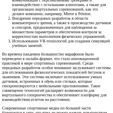
коммуникации с персональными тренерами и
взаимодействие с остальными клиентами, а также для
организации виртуальных соревнований, как это
делают компании, например, Mirror и Peloton.
Внедрение передовых разработок в области
компьютерного зрения, а также в производство датчиков
и сенсоров, предназначенных для наблюдения за
множеством параметров и обеспечения контроля за
корректностью выполнения физических упражнений.
Использование VR-технологий для создания симуляций
учебных занятий.
Во времена пандемии большинство марафонов было
переведено в онлайн-формат, что стало инновационной
практикой в мире спортивных соревнований. Среди
передовых разработок особое внимание заслуживают системы
для отслеживания физиологических показателей бегунов и
лыжников. Эти системы включают использование умных
датчиков, встроенных в обувь или стельки, которые
синхронизируются с мобильными приложениями. Такое
совмещение технологий расширяет возможности для
виртуального соперничества и обеспечивает платформу для
взаимодействия атлетов на расстоянии.
Современные спортивные медиа по большей части
базируются в сети, что вряд ли можно назвать новаторством.