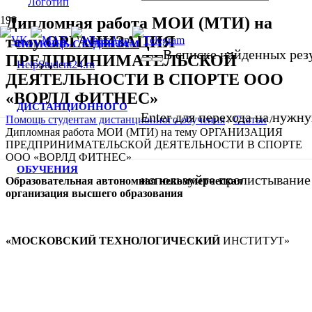
Дипломная работа МОИ (МТИ) на
тему ОРГАНИЗАЦИЯ
ПОМОЩЬ СТУДЕНТАМ
В списке найденных резу
ПРЕДПРИНИМАТЕЛЬСКОЙ
ДЕЯТЕЛЬНОСТИ В СПОРТЕ ООО
«ВОРЛД ФИТНЕС»
ДИСТАНЦИОННОГО
Enter для перехода на нужну
Помощь студентам дистанционного обучения
/
Статьи
/
Дипломная работа МОИ (МТИ) на тему ОРГАНИЗАЦИЯ
ПРЕДПРИНИМАТЕЛЬСКОЙ ДЕЯТЕЛЬНОСТИ В СПОРТЕ
ООО «ВОРЛД ФИТНЕС»
ОБУЧЕНИЯ
используйте пролистывание
Образовательная автономная некоммерческая
организация в
ысшего образования
«МОСКОВСКИЙ ТЕХНОЛОГИЧЕСКИЙ
ИНСТИТУТ»