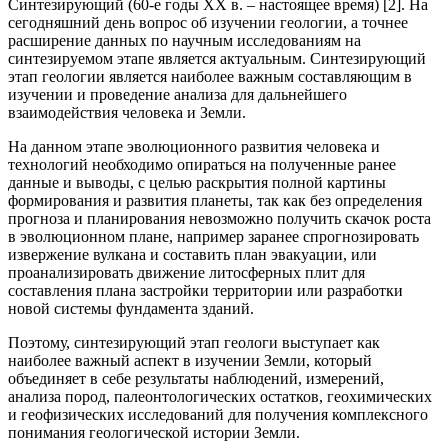
Синтезирующий (60-е годы XX в. – настоящее время) [2]. На
сегодняшний день вопрос об изучении геологии, а точнее
расширение данных по научным исследованиям на
синтезируемом этапе является актуальным. Синтезирующий
этап геологии является наиболее важным составляющим в
изучении и проведение анализа для дальнейшего
взаимодействия человека и Земли.
На данном этапе эволюционного развития человека и
технологий необходимо опираться на полученные ранее
данные и выводы, с целью раскрытия полной картины
формирования и развития планеты, так как без определения
прогноза и планирования невозможно получить скачок роста
в эволюционном плане, например заранее спрогнозировать
извержение вулкана и составить план эвакуации, или
проанализировать движение литосферных плит для
составления плана застройки территории или разработки
новой системы фундамента зданий.
Поэтому, синтезирующий этап геологи выступает как
наиболее важный аспект в изучении Земли, который
объединяет в себе результаты наблюдений, измерений,
анализа пород, палеонтологических остатков, геохимических
и геофизических исследований для получения комплексного
понимания геологической истории Земли.