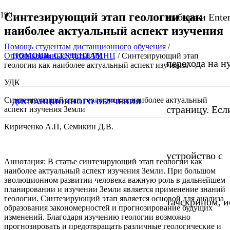
Синтезирующий этап геологии как
выбора и Ente
наиболее актуальный аспект изучения
Помощь студентам дистанционного обучения
/
ПОМОЩЬ СТУДЕНТАМ
Опубликованные статьи РИНЦ
/
Синтезирующий этап
перехода на 
геологии как наиболее актуальный аспект изучения
УДК
Синтезирующий этап геологии как наиболее актуальный
ДИСТАНЦИОННОГО ОБУЧЕНИЯ
страницу. Если
аспект изучения Земли
Кириченко А.П, Семикин Д.В.
устройство с
Аннотация: В статье синтезирующий этап геологии как
наиболее актуальный аспект изучения Земли. При большом
эволюционном развитии человека важную роль в дальнейшем
планировании и изучении Земли является применение знаний
геологии. Синтезирующий этап является основой для анализа
тачскрином, и
образования закономерностей и прогнозирование будущих
изменений. Благодаря изучению геологии возможно
прогнозировать и предотвращать различные геологические и