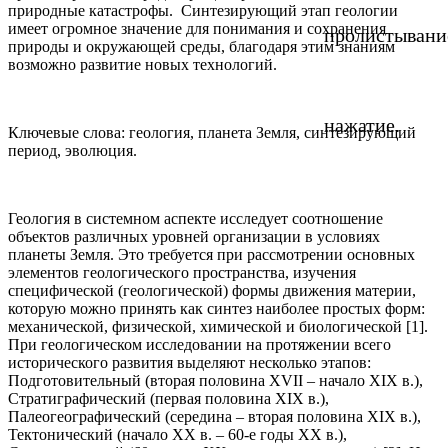
природные катастрофы. Синтезирующий этап геологии
имеет огромное значение для понимания и сохранения
пролистывани
природы и окружающей среды, благодаря этим знаниям
возможно развитие новых технологий.
нажатие.
Ключевые слова: геология, планета Земля, синтезирующий
период, эволюция.
Геология в системном аспекте исследует соотношение
объектов различных уровней организации в условиях
планеты Земля. Это требуется при рассмотрении основных
элементов геологического пространства, изучения
специфической (геологической) формы движения материи,
которую можно принять как синтез наиболее простых форм:
механической, физической, химической и биологической [1].
При геологическом исследовании на протяжении всего
исторического развития выделяют несколько этапов:
Подготовительный (вторая половина XVII – начало XIX в.),
Стратиграфический (первая половина XIX в.),
Палеогеографический (середина – вторая половина XIX в.),
Тектонический (начало XX в. – 60-е годы XX в.),