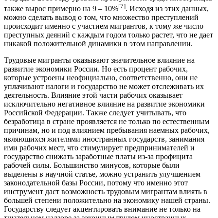
[7]
также вырос примерно на 9 – 10%
. Исходя из этих данных,
можно сделать вывод о том, что множество преступлений
происходит именно с участием мигрантов, к тому же число
преступных деяний с каждым годом только растет, что не дает
никакой положительной динамики в этом направлении.
Трудовые мигранты оказывают значительное влияние на
развитие экономики России. Но есть процент рабочих,
которые устроены неофициально, соответственно, они не
уплачивают налоги и государство не может отслеживать их
деятельность. Влияние этой части рабочих оказывает
исключительно негативное влияние на развитие экономики
Российской Федерации. Также следует учитывать, что
безработица в стране проявляется не только по естественным
причинам, но и под влиянием пребывания наемных рабочих,
являющихся жителями иностранных государств, занимания
ими рабочих мест, что стимулирует предпринимателей и
государство снижать заработные платы из-за профицита
рабочей силы. Большинство минусов, которые были
выделены в научной статье, можно устранить улучшением
законодательной базы России, потому что именно этот
инструмент даст возможность трудовым мигрантам влиять в
большей степени положительно на экономику нашей страны.
Государству следует акцентировать внимание не только на
тщательном надзоре за законным трудом иностранных