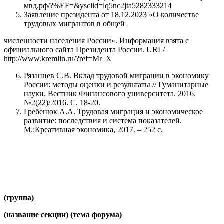
мвд.рф/?%EF=&ysclid=lq5nc2jta5282333214
Заявление президента от 18.12.2023 «О количестве
трудовых мигрантов в общей
численности населения России». Информация взята с
официального сайта Президента России. URL/
http://www.kremlin.ru/?ref=Mr_X
Рязанцев С.В. Вклад трудовой миграции в экономику
России: методы оценки и результаты // Гуманитарные
науки. Вестник Финансового университета. 2016.
№2(22)/2016. С. 18-20.
Гребенюк А.А. Трудовая миграция и экономическое
развитие: последствия и система показателей.
М.:Креативная экономика, 2017. – 252 с.
(группа)
(название секции) (тема форума)