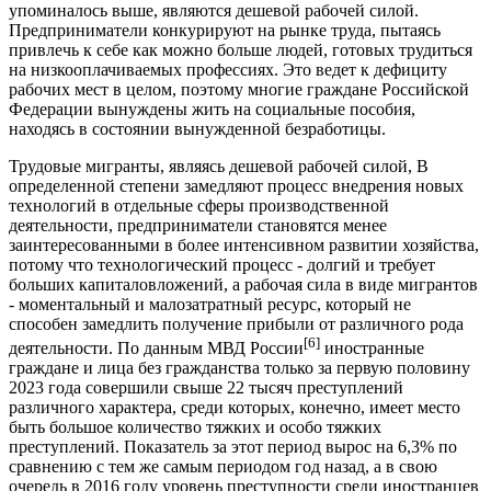
упоминалось выше, являются дешевой рабочей силой.
Предприниматели конкурируют на рынке труда, пытаясь
привлечь к себе как можно больше людей, готовых трудиться
на низкооплачиваемых профессиях. Это ведет к дефициту
рабочих мест в целом, поэтому многие граждане Российской
Федерации вынуждены жить на социальные пособия,
находясь в состоянии вынужденной безработицы.
Трудовые мигранты, являясь дешевой рабочей силой, В
определенной степени замедляют процесс внедрения новых
технологий в отдельные сферы производственной
деятельности, предприниматели становятся менее
заинтересованными в более интенсивном развитии хозяйства,
потому что технологический процесс - долгий и требует
больших капиталовложений, а рабочая сила в виде мигрантов
- моментальный и малозатратный ресурс, который не
способен замедлить получение прибыли от различного рода
[6]
деятельности. По данным МВД России
иностранные
граждане и лица без гражданства только за первую половину
2023 года совершили свыше 22 тысяч преступлений
различного характера, среди которых, конечно, имеет место
быть большое количество тяжких и особо тяжких
преступлений. Показатель за этот период вырос на 6,3% по
сравнению с тем же самым периодом год назад, а в свою
очередь в 2016 году уровень преступности среди иностранцев