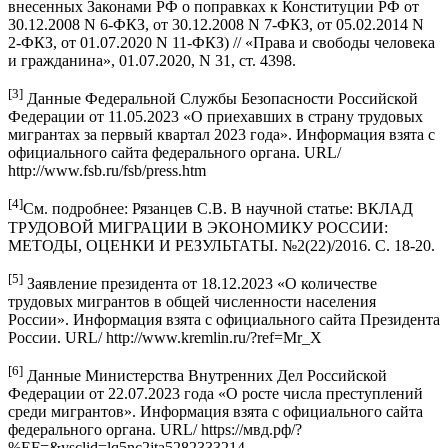
внесенных Законами РФ о поправках к Конституции РФ от
30.12.2008 N 6-ФКЗ, от 30.12.2008 N 7-ФКЗ, от 05.02.2014 N
2-ФКЗ, от 01.07.2020 N 11-ФКЗ) // «Права и свободы человека
и гражданина», 01.07.2020, N 31, ст. 4398.
[3]
Данные Федеральной Службы Безопасности Российской
Федерации от 11.05.2023 «О приехавших в страну трудовых
мигрантах за первый квартал 2023 года». Информация взята с
официального сайта федерального органа. URL/
http://www.fsb.ru/fsb/press.htm
[4]
См. подробнее: Рязанцев С.В. В научной статье: ВКЛАД
ТРУДОВОЙ МИГРАЦИИ В ЭКОНОМИКУ РОССИИ:
МЕТОДЫ, ОЦЕНКИ И РЕЗУЛЬТАТЫ. №2(22)/2016. С. 18-20.
[5]
Заявление президента от 18.12.2023 «О количестве
трудовых мигрантов в общей численности населения
России». Информация взята с официального сайта Президента
России. URL/ http://www.kremlin.ru/?ref=Mr_X
[6]
Данные Министерства Внутренних Дел Российской
Федерации от 22.07.2023 года «О росте числа преступлений
среди мигрантов». Информация взята с официального сайта
федерального органа. URL/ https://мвд.рф/?
%EF=&ysclid=lq5nc2jta5282333214