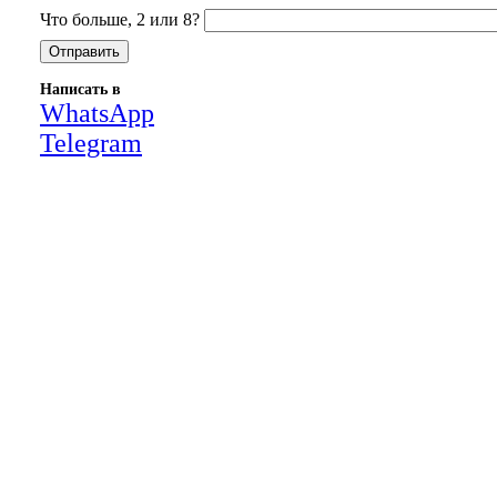
Что больше, 2 или 8?
Написать в
WhatsApp
Telegram
Close
this
module
НАША КОМПАНИЯ РАБОТАЕТ НА
РЕЗУЛЬТАТ, СВЯЖИТЕСЬ С НАМИ И
УБЕДИТЕСЬ САМИ