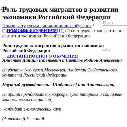
Роль трудовых мигрантов в развитии
экономики Российский Федерации
Помощь студентам дистанционного обучения
/
ПОМОЩЬ СТУДЕНТАМ
Опубликованные статьи РИНЦ
/
Роль трудовых мигрантов в
развитии экономики Российский Федерации
Роль трудовых мигрантов в развитии экономики
В спис
Российский Федерации
ДИСТАНЦИОННОГО ОБУЧЕНИЯ
Анненков Даниил Евгеньевич и Светлов Родион Алексеевич,
студенты 1-го курса Московской Академии Следственного
комитета Российский Федерации
Научный руководитель - Шибанова Анна Анатольевна,
старший преподаватель кафедры гуманитарных и социально-
экономических дисциплин,
кандидат экономических наук
(Анненков Д.Е.,
e
-
mail
: