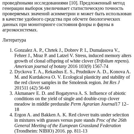
проведёнными исследованиями [10]. Предложенный метод
генерации выборок увеличивает статистическую точность
проверяемых значений асимметрии и может быть использован
в качестве удобного средства при обсчете биологических
данных при мониторинге состояния флоры и фауны в
агроэкосистемах.
Литература
Gonzalez A. P., Chrtek J., Dobrev P. I., Dumalasova V.,
Fehrer J., Mraz P. and Latzel V. Stress, induced memory alters
growth of clonal offspring of white clover (
Trifolium repens
).
American journal of botany
2016 103(9) 1567-74
Dyckova T. A., Rekashus E. S., Prudnikov A. D., Konova A.
M. and Kurdakova O. V. Ecological plasticity and stability of
the red clover samples in the Smolensk region.
Int Res J
201511 (42) 56-60
Akmanaev E. D. and Bogatyreva A. S. Influence of abiotic
conditions on the yield of single and double-crop clover
meadow in middle preduralie
Perm Agrarian Journal
17 12–
18
Ergon A. and Bakken A. K. Red clover traits under selection
in mixtures with grasses versus pure stands
Proc of the 26th
General Meeting of the European Grassland Federation
(Trondheim: NIBIO) 2016. pp. 811-13