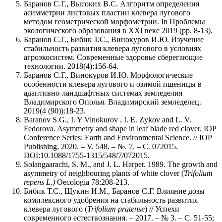
Баранов С.Г., Высоких В.С. Алгоритм определения
асимметрии листовых пластин клевера лугового
методом геометрической морфометрии. In Проблемы
экологического образования в XXI веке 2019 (pp. 8-13).
Баранов С.Г., Бибик Т.С., Винокуров И.Ю. Изучение
стабильность развития клевера лугового в условиях
агроэкосистем. Современные здоровье сберегающие
технологии. 2018(4):156-64.
Баранов С.Г., Винокуров И.Ю. Морфологические
особенности клевера лугового и озимой пшеницы в
адаптивно-ландшафтных системах земледелия
Владимирского Ополья. Владимирский земледелец.
2019(4 (90)):18-23.
Baranov S.G., I. Y Vinokurov , I. E. Zykov and L. V.
Fedorova. Asymmetry and shape in leaf blade red clover. IOP
Conference Series: Earth and Environmental Science. // IOP
Publishing, 2020. – V. 548. – №. 7. – С. 072015.
DOI:10.1088/1755-1315/548/7/072015.
Solangaarachi, S. M., and J. L. Harper. 1989. The growth and
asymmetry of neighbouring plants of white clover (
Trifolium
repens L.)
Oecologia 78:208-213.
Бибик Т.С., Щукин И.М., Баранов С.Г. Влияние дозы
комплексного удобрения на стабильность развития
клевера лугового (
Trifolium pratense
) // Успехи
современного естествознания. – 2017. – № 3. – С. 51-55;