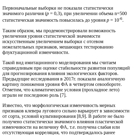
Первоначальные выборки не показали статистически
значимого различия (
p
= 0,3), при увеличении объема n=500
-6
статистическая значимость повысилась до уровня
р
= 10
.
Таким образом, мы продемонстрировали возможность
увеличения уровня статистической значимости
искусственным увеличением выборки с отсевом
нежелательных признаков, мешающих тестированию
флуктуационной изменчивости.
Такой вид имитационного моделирования мы считаем
справедливым при оценке стабильности развития популяций
для прогнозирования влияния экологических факторов.
Предыдущие исследования в 2017г. показали аналогичную
картину понижения уровня ФА в четвертом севообороте.
Отметим, что климатические условия (прохладное лето)
играли не последнюю роль [7].
Известно, что морфологическая изменчивость мерных
признаков клевера лугового сильно варьирует в зависимости
от сорта, условий культивирования [8,9]. В работе не было
получено статистически значимого влияния пластической
изменчивости на величину ФА, т.е. получена слабая или
отсутствующая корреляция, что подтверждалось ранее