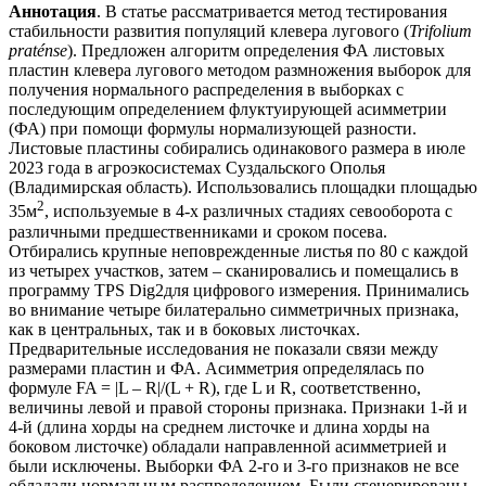
Аннотация
. В статье рассматривается метод тестирования
стабильности развития популяций клевера лугового (
Trifolium
praténse
). Предложен алгоритм определения ФА листовых
пластин клевера лугового методом размножения выборок для
получения нормального распределения в выборках с
последующим определением флуктуирующей асимметрии
(ФА) при помощи формулы нормализующей разности.
Листовые пластины собирались одинакового размера в июле
2023 года в агроэкосистемах Суздальского Ополья
(Владимирская область). Использовались площадки площадью
2
35м
, используемые в 4-х различных стадиях севооборота с
различными предшественниками и сроком посева.
Отбирались крупные неповрежденные листья по 80 с каждой
из четырех участков, затем – сканировались и помещались в
программу TPS Dig2для цифрового измерения. Принимались
во внимание четыре билатерально симметричных признака,
как в центральных, так и в боковых листочках.
Предварительные исследования не показали связи между
размерами пластин и ФА. Асимметрия определялась по
формуле FA = |L – R|/(L + R), где L и R, соответственно,
величины левой и правой стороны признака. Признаки 1-й и
4-й (длина хорды на среднем листочке и длина хорды на
боковом листочке) обладали направленной асимметрией и
были исключены. Выборки ФА 2-го и 3-го признаков не все
обладали нормальным распределением. Были сгенерированы