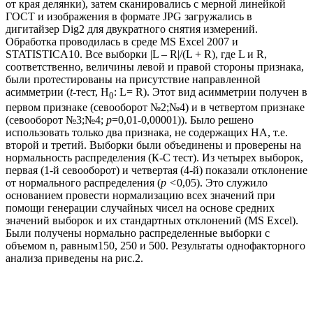
от края делянки), затем сканировались с мерной линейкой
ГОСТ и изображения в формате JPG загружались в
дигитайзер Dig2 для двукратного снятия измерений.
Обработка проводилась в среде MS Excel 2007 и
STATISTICA10. Все выборки |L – R|/(L + R), где L и R,
соответственно, величины левой и правой стороны признака,
были протестированы на присутствие направленной
асимметрии (
t
-тест, H
: L= R). Этот вид асимметрии получен в
0
первом признаке (севооборот №2;№4) и в четвертом признаке
(севооборот №3;№4;
р
=0,01-0,00001)). Было решено
использовать только два признака, не содержащих НА, т.е.
второй и третий. Выборки были объединены и проверены на
нормальность распределения (К-С тест). Из четырех выборок,
первая (1-й севооборот) и четвертая (4-й) показали отклонение
от нормального распределения (
р <
0,05). Это служило
основанием провести нормализацию всех значений при
помощи генерации случайных чисел на основе средних
значений выборок и их стандартных отклонений (MS Excel).
Были получены нормально распределенные выборки с
объемом n, равным150, 250 и 500. Результаты однофакторного
анализа приведены на рис.2.