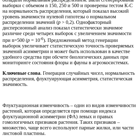
выборки с объемом n 150, 250 и 500 и проверены тестом К-С
на нормальность распределения, который показал высокий
уровень значимости нулевой гипотезы о нормальном
распределении значений (
р
> 0,2). Однофакторный
дисперсионный анализ показал статистически значимое
различие среди четырех выборок с увеличением значимости
-6
при n=500 (
p
= 10
). Предложенный метод генерации
выборок увеличивает статистическую точность проверяемых
значений асимметрии и может быть использован в качестве
удобного средства при обсчете биологических данных при
мониторинге состояния флоры и фауны в агроэкосистемах.
Ключевые слова
. Генерация случайных чисел, нормальность
распределения, флуктуирующая асимметрия, статистическая
значимость.
Флуктуационная изменчивость – один из видов изменчивости
растений, которая определяется при помощи индекса
флуктуационной асимметрии (ФА) левых и правых
гомологичных признаков растения. Таких признаков –
множество, чаще всего используют парные жилки, или части
листовой пластины.