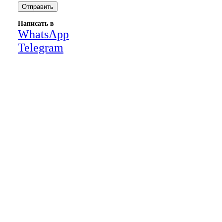
Написать в
WhatsApp
Telegram
Close
this
module
НАША КОМПАНИЯ РАБОТАЕТ НА
РЕЗУЛЬТАТ, СВЯЖИТЕСЬ С НАМИ И
УБЕДИТЕСЬ САМИ
Для более оперативной связи
предлагаем вести общение по