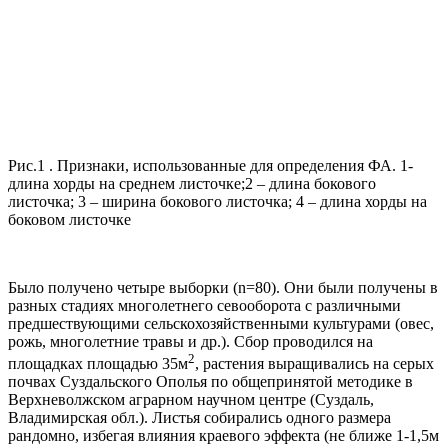
Рис.1 . Признаки, использованные для определения ФА. 1-
длина хорды на среднем листочке;2 – длина бокового
листочка; 3 – ширина бокового листочка; 4 – длина хорды на
боковом листочке
Было получено четыре выборки (n=80). Они были получены в
разных стадиях многолетнего севооборота с различными
предшествующими сельскохозяйственными культурами (овес,
рожь, многолетние травы и др.). Сбор проводился на
2
площадках площадью 35м
, растения выращивались на серых
почвах Суздальского Ополья по общепринятой методике в
Верхневолжском аграрном научном центре (Суздаль,
Владимирская обл.). Листья собирались одного размера
рандомно, избегая влияния краевого эффекта (не ближе 1-1,5м