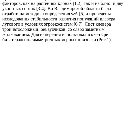
факторов, как на растениях-клонах [1,2], так и на одно- и дву
укостных сортах [3-4]. Во Владимирской области была
отработана методика определения ФА [5] и проведены
исследования стабильности развития популяций клевера
лугового в условиях эгроэкосистем [6,7]. Лист клевера
тройчатосложный, без зубчиков, со слабо заметным
жилкованием. Для измерения использовались четыре
билатерально-симметричных мерных признака (Рис.1).