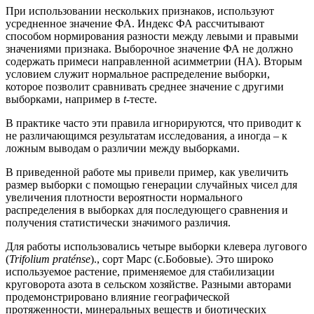
При использовании нескольких признаков, используют
усредненное значение ФА. Индекс ФА рассчитывают
способом нормирования разности между левыми и правыми
значениями признака. Выборочное значение ФА не должно
содержать примеси направленной асимметрии (НА). Вторым
условием служит нормальное распределение выборки,
которое позволит сравнивать среднее значение с другими
выборками, например в
t
-тесте.
В практике часто эти правила игнорируются, что приводит к
не различающимся результатам исследования, а иногда – к
ложным выводам о различии между выборками.
В приведенной работе мы привели пример, как увеличить
размер выборки с помощью генерации случайных чисел для
увеличения плотности вероятности нормального
распределения в выборках для последующего сравнения и
получения статистически значимого различия.
Для работы использовались четыре выборки клевера лугового
(
Trifolium praténse
)., сорт Марс (с.Бобовые). Это широко
используемое растение, применяемое для стабилизации
круговорота азота в сельском хозяйстве. Разными авторами
продемонстрировано влияние географической
протяженности, минеральных веществ и биотических