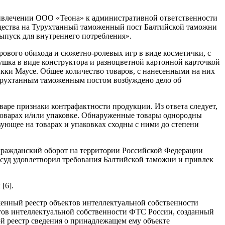
привлечении ООО «Теона» к административной ответственности
 общества на Турухтанный таможенный пост Балтийской таможни
ыпуск для внутреннего потребления».
рового обихода и сюжетно-ролевых игр в виде косметички, с
рушка в виде конструктора и разноцветной картонной карточкой
кки Маусе. Общее количество товаров, с нанесенными на них
Турухтанным таможенным постом возбуждено дело об
аре признаки контрафактности продукции. Из ответа следует,
 товарах и/или упаковке. Обнаруженные товары однородны
вующее на товарах и упаковках сходны с ними до степени
 гражданский оборот на территории Российской Федерации
суд удовлетворил требования Балтийской таможни и привлек
[6].
енный реестр объектов интеллектуальной собственности
тов интеллектуальной собственности ФТС России, созданный
й реестр сведения о принадлежащем ему объекте