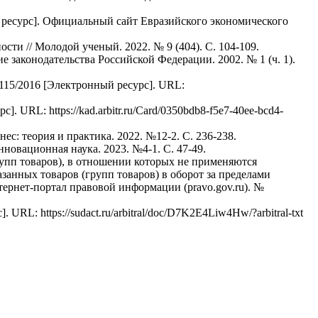
й ресурс]. Официальный сайт Евразийского экономического
ти // Молодой ученый. 2022. № 9 (404). С. 104-109.
 законодательства Российской Федерации. 2002. № 1 (ч. 1).
115/2016 [Электронный ресурс]. URL:
URL: https://kad.arbitr.ru/Card/0350bdb8-f5e7-40ee-bcd4-
: теория и практика. 2022. №12-2. С. 236-238.
овационная наука. 2023. №4-1. С. 47-49.
упп товаров), в отношении которых не применяются
занных товаров (групп товаров) в оборот за пределами
тернет-портал правовой информации (pravo.gov.ru). №
L: https://sudact.ru/arbitral/doc/D7K2E4Liw4Hw/?arbitral-txt