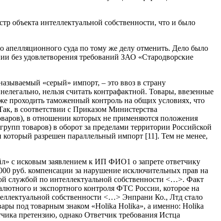
тр объекта интеллектуальной собственности, что и было
о апелляционного суда по тому же делу отменить. Дело было
нии без удовлетворения требований ЗАО «Стародворские
азываемый «серый» импорт, – это ввоз в страну
 нелегально, нельзя считать контрафактной. Товары, ввезенные
же проходить таможенный контроль на общих условиях, что
 Так, в соответствии с Приказом Министерства
оваров), в отношении которых не применяются положения
групп товаров) в оборот за пределами территории Российской
 который разрешен параллельный импорт [11]. Тем не менее,
йл» с исковым заявлением к ИП ФИО1 о запрете ответчику
 000 руб. компенсации за нарушение исключительных прав на
ной службой по интеллектуальной собственности <…>. Факт
валютного и экспортного контроля ФТС России, которое на
теллектуальной собственности <…> Энпрани Ко., Лтд стало
ары под товарным знаком «Holika Holika», а именно: Holika
етчика претензию, однако Ответчик требования Истца