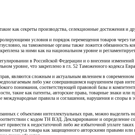
акие как секреты производства, селекционные достижения и др
тролирующими условия и порядок перемещения товаров через т
 Безусловно, на таможенные органы также ложится обязанность к
акреплена за ними как на национальном уровне и регламентируетс
регулировании в Российской Федерации и о внесении изменений
льном уровне, что закреплено в гл. 52 Таможенного кодекса Евра
рав, являются сложным и актуальным явлением в современном м
предполагаемым либо уже совершившимся нарушением прав инте
убокого понимания, соответствующей правовой базы и компетент
сти, такие как патенты, авторские права, товарные знаки или
е международные правила и соглашения, нарушения и споры в э
анных с объектами интеллектуальных прав, можно выделить нес
соответствии с кодом ТН ВЭД. Декларирование и определение с
ет привести к недостаточной либо же избыточной уплате таких 
ение статуса товара как защищенного авторскими правами или