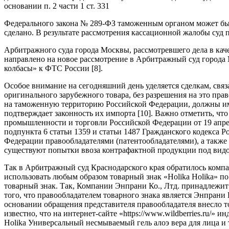
основании п. 2 части 1 ст. 331
Федерального закона № 289-ФЗ таможенным органом может быт
сделано. В результате рассмотрения кассационной жалобы суд
Арбитражного суда города Москвы, рассмотревшего дела в кач
направлено на новое рассмотрение в Арбитражный суд города
колбасы» к ФТС России [8].
Особое внимание на сегодняшний день уделяется сделкам, свя
оригинального зарубежного товара, без разрешения на это пра
на таможенную территорию Российской Федерации, должны име
подтверждает законность их импорта [10]. Важно отметить, чт
промышленности и торговли Российской Федерации от 19 апре
подпункта 6 статьи 1359 и статьи 1487 Гражданского кодекса 
Федерации правообладателями (патентообладателями), а также 
существуют попытки ввоза контрафактной продукции под видо
Так в Арбитражный суд Краснодарского края обратилось комп
использовать любым образом товарный знак «Holika Holika» по
товарный знак. Так, Компании Энпрани Ко., Лтд. принадлежит
того, что правообладателем товарного знака является Энпрани
основании обращения представителя правообладателя внесло т
известно, что на интернет-сайте «https://www.wildberries.ru/
Holika Универсальный несмываемый гель алоэ вера для лица и 