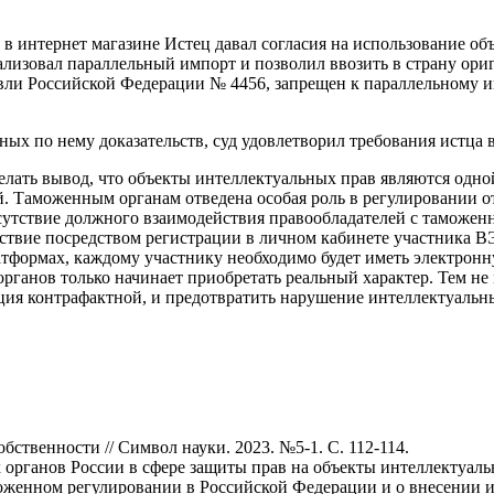
о в интернет магазине Истец давал согласия на использование о
гализовал параллельный импорт и позволил ввозить в страну ори
и Российской Федерации № 4456, запрещен к параллельному им
ых по нему доказательств, суд удовлетворил требования истца в
лать вывод, что объекты интеллектуальных прав являются одной 
й. Таможенным органам отведена особая роль в регулировании 
сутствие должного взаимодействия правообладателей с таможен
ствие посредством регистрации в личном кабинете участника В
атформах, каждому участнику необходимо будет иметь электронн
ганов только начинает приобретать реальный характер. Тем не 
кция контрафактной, и предотвратить нарушение интеллектуальн
ственности // Символ науки. 2023. №5-1. С. 112-114.
рганов России в сфере защиты прав на объекты интеллектуальной
моженном регулировании в Российской Федерации и о внесении 