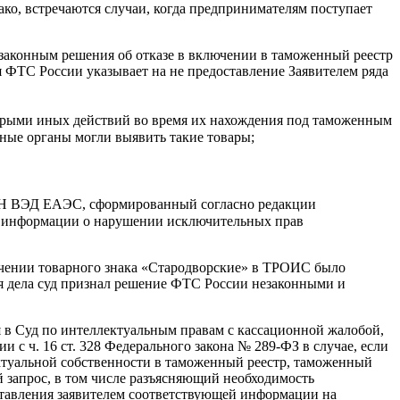
ко, встречаются случаи, когда предпринимателям поступает
езаконным решения об отказе в включении в таможенный реестр
я ФТС России указывает на не предоставление Заявителем ряда
торыми иных действий во время их нахождения под таможенным
нные органы могли выявить такие товары;
в ТН ВЭД ЕАЭС, сформированный согласно редакции
ся информации о нарушении исключительных прав
лючении товарного знака «Стародворские» в ТРОИС было
ия дела суд признал решение ФТС России незаконными и
 в Суд по интеллектуальным правам с кассационной жалобой,
 с ч. 16 ст. 328 Федерального закона № 289-ФЗ в случае, если
ктуальной собственности в таможенный реестр, таможенный
 запрос, в том числе разъясняющий необходимость
дставления заявителем соответствующей информации на