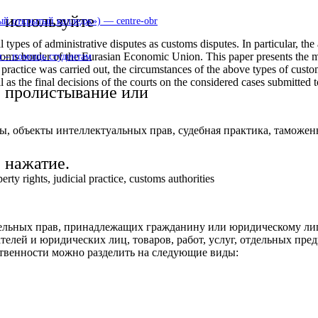
используйте
 открытый колледж») — centre-obr
l types of administrative disputes as customs disputes. In particular, th
ustoms border of the Eurasian Economic Union. This paper presents the m
 – помощь студентам
l practice was carried out, the circumstances of the above types of custo
l as the final decisions of the courts on the considered cases submitted 
пролистывание или
ы, объекты интеллектуальных прав, судебная практика, таможе
нажатие.
erty rights, judicial practice, customs authorities
ельных прав, принадлежащих гражданину или юридическому лицу,
лей и юридических лиц, товаров, работ, услуг, отдельных пре
ственности можно разделить на следующие виды: