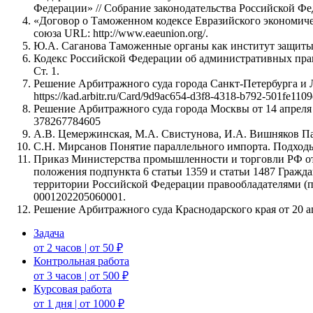
Федерации» // Собрание законодательства Российской Федер
«Договор о Таможенном кодексе Евразийского экономичес
союза URL: http://www.eaeunion.org/.
Ю.А. Саганова Таможенные органы как институт защиты п
Кодекс Российской Федерации об административных правон
Ст. 1.
Решение Арбитражного суда города Санкт-Петербурга и Л
https://kad.arbitr.ru/Card/9d9ac654-d3f8-4318-b792-501fe110
Решение Арбитражного суда города Москвы от 14 апреля 20
378267784605
А.В. Цемержинская, М.А. Свистунова, И.А. Вишняков Пар
С.Н. Мирсанов Понятие параллельного импорта. Подходы 
Приказ Министерства промышленности и торговли РФ от 
положения подпункта 6 статьи 1359 и статьи 1487 Гражда
территории Российской Федерации правообладателями (па
0001202205060001.
Решение Арбитражного суда Краснодарского края от 20 апре
Задача
от 2 часов | от 50 ₽
Контрольная работа
от 3 часов | от 500 ₽
Курсовая работа
от 1 дня | от 1000 ₽