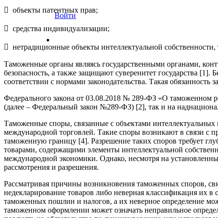
 объекты патентных прав;
Войти
 средства индивидуализации;
 нетрадиционные объекты интеллектуальной собственности, т
Таможенные органы являясь государственными органами, кон
безопасность, а также защищают суверенитет государства [1].
соответствии с нормами законодательства. Такая обязанность з
Федерального закона от 03.08.2018 № 289-ФЗ «О таможенном 
(далее – Федеральный закон №289-ФЗ) [2], так и на наднациона
Таможенные споры, связанные с объектами интеллектуальных п
международной торговлей. Такие споры возникают в связи с 
таможенную границу [4]. Разрешение таких споров требует гл
товарами, содержащими элементы интеллектуальной собственно
международной экономики. Однако, несмотря на установленны
рассмотрения и разрешения.
Рассматривая причины возникновения таможенных споров, связ
недекларирование товаров либо неверная классификация их в 
таможенных пошлин и налогов, а их неверное определение мож
таможенном оформлении может означать неправильное определ