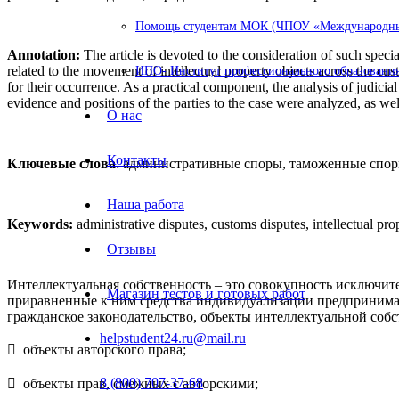
Помощь студентам МОК (ЧПОУ «Международный
Annotation:
The article is devoted to the consideration of such specia
related to the movement of intellectual property objects across the c
ИПО- Институт профессионального образования
for their occurrence. As a practical component, the analysis of judicia
evidence and positions of the parties to the case were analyzed, as wel
О нас
Контакты
Ключевые слова
: административные споры, таможенные спор
Наша работа
Keywords:
administrative disputes, customs disputes, intellectual prop
Отзывы
Интеллектуальная собственность – это совокупность исключит
Магазин тестов и готовых работ
приравненные к ним средства индивидуализации предпринимате
гражданское законодательство, объекты интеллектуальной соб
helpstudent24.ru@mail.ru
 объекты авторского права;
8 (800) 707-37-68
 объекты прав, смежных с авторскими;