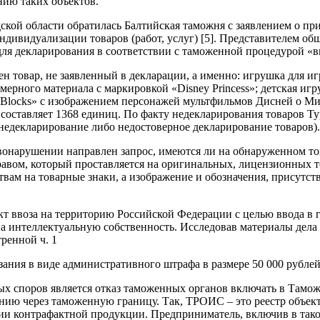
нию таких объектов.
дской области обратилась Балтийская таможня с заявлением о 
 индивидуализации товаров (работ, услуг) [5]. Представителем
для декларирования в соответствии с таможенной процедурой «в
 товар, не заявленный в декларации, а именно: игрушка для иг
мерного материала с маркировкой «Disney Princess»; детская иг
 Blocks» с изображением персонажей мультфильмов Дисней о Ми
 составляет 1368 единиц. По факту недекларирования товаров 
недекларирование либо недостоверное декларирование товаров).
онарушении направлен запрос, имеются ли на обнаруженном тов
правом, который проставляется на оригинальных, лицензионных
вам на товарные знаки, а изображение и обозначения, присутст
кт ввоза на территорию Российской Федерации с целью ввода в
а интеллектуальную собственность. Исследовав материалы дела 
ренной ч. 1
ания в виде административного штрафа в размере 50 000 рублей 
х споров является отказ таможенных органов включать в Тамож
ию через таможенную границу. Так, ТРОИС – это реестр объек
ии контрафактной продукции. Предприниматель, включив в тако