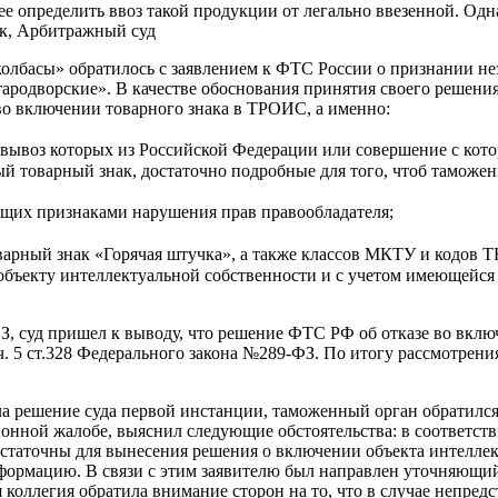
 определить ввоз такой продукции от легально ввезенной. Одна
ак, Арбитражный суд
колбасы» обратилось с заявлением к ФТС России о признании н
тародворские». В качестве обоснования принятия своего решени
 во включении товарного знака в ТРОИС, а именно:
, вывоз которых из Российской Федерации или совершение с ко
ый товарный знак, достаточно подробные для того, чтоб таможе
ющих признаками нарушения прав правообладателя;
оварный знак «Горячая штучка», а также классов МКТУ и кодо
 объекту интеллектуальной собственности и с учетом имеющей
-ФЗ, суд пришел к выводу, что решение ФТС РФ об отказе во вк
ч. 5 ст.328 Федерального закона №289-ФЗ. По итогу рассмотрен
а решение суда первой инстанции, таможенный орган обратился
нной жалобе, выяснил следующие обстоятельства: в соответствии
статочны для вынесения решения о включении объекта интелле
формацию. В связи с этим заявителю был направлен уточняющий
 коллегия обратила внимание сторон на то, что в случае непре