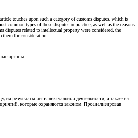
e article touches upon such a category of customs disputes, which is
ost common types of these disputes in practice, as well as the reasons
ms disputes related to intellectual property were considered, the
to them for consideration.
нные органы
 на результаты интеллектуальной деятельности, а также на
дприятий, которые охраняются законом. Проанализировав