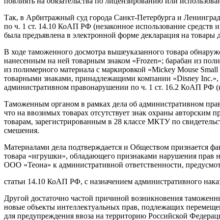
повлиять на обязательства по лицензированию или использова
Так, в Арбитражный суд города Санкт-Петербурга и Ленингра
по ч. 1 ст. 14.10 КоАП РФ (незаконное использование средств
была предъявлена в электронной форме декларация на товары 
В ходе таможенного досмотра вышеуказанного товара обнаружен
нанесенным на ней товарным знаком «Frozen»; барабан из поли
из полимерного материала с маркировкой «Mickey Mouse Small
товарными знаками, принадлежащими компании «Disney Inc.»,
административном правонарушении по ч. 1 ст. 16.2 КоАП РФ (
Таможенным органом в рамках дела об административном прав
что на ввозимых товарах отсутствует знак охраны авторским 
товарам, зарегистрированным в 28 классе МКТУ по свидетельст
смешения.
Материалами дела подтверждается и Обществом признается фа
товара «игрушки», обладающего признаками нарушения прав н
ООО «Теона» к административной ответственности, предусмот
статьи 14.10 КоАП РФ, с назначением административного наказ
Другой достаточно частой причиной возникновения таможенны
новые объекты интеллектуальных прав, подлежащих перемещен
для предупреждения ввоза на территорию Российской Федерац