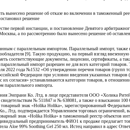
ь вынесено решение об отказе во включении в таможенный реес
 постановил решение
естве первой инстанции, и постановление Девятого арбитражног
 Москвы, а по рассмотрению было вынесено решение об оставле
занным с параллельным импортом. Параллельный импорт, также н
вообладателя [9]. Такую продукцию, на первый взгляд ввезенную
ть соответствующие документы, лицензии, сертификаты, а так
о параллельный импорт разрешен не для всех категорий товаров.
ля 2022 года №1532 «Об утверждении перечня товаров (групп т
Российской Федерации при условии введения указанных товаров (
с их согласия» устанавливаются категории товаров, в отношении
м параллельного импорта.
ания Энпрани Ко. Лтд. в лице представителя ООО «Холика Рите
 свидетельствам № 511847 и № 638081, а также о взыскании 100
 товарный знак «Holika Holika», зарегистрированный Федераль
 Ко., Лтд. подтверждается Управлением торговых ограничений, 
оварный знак «Holika Holika» в таможенный реестр объектов ин
» индивидуальный предприниматель ФИО1 к продаже предлагает тов
тела Aloe 99% Soothing Gel 250 мл. Истец направил в адрес Отв