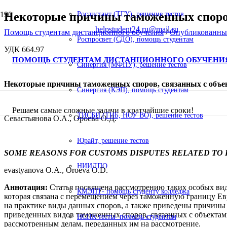
Некоторые причины таможенных споров
Росдистант (ТГУ), решение тестов
helpstudent24.ru@mail.ru
Помощь студентам дистанционного обучения
/
Опубликованны
Роспросвет (СДО), помощь студентам
УДК 664.97
ПОМОЩЬ СТУДЕНТАМ ДИСТАНЦИОННОГО ОБУЧЕНИ
Синергия (МФПУ), решение тестов
Некоторые причины таможенных споров, связанных с объе
Синергия (КЭП), помощь студентам
Решаем самые сложные задачи в кратчайшие сроки!
ТИСБИ (ТИБ, НОУ ВО), решение тестов
Севастьянова О.А., Ороева О.Д.
Юрайт, решение тестов
SOME REASONS FOR CUSTOMS DISPUTES RELATED TO 
НИИДПО
evastyanova O.A., Oroeva O.D.
Аннотация:
Статья посвящена рассмотрению таких особых видо
КМЭПТ- помощь студенту колледжа
которая связана с перемещением через таможенную границу Ев
на практике виды данных споров, а также приведены причины 
приведенных видов таможенных споров, связанных с объектами
НСПК тесты- помощь студентам
рассмотренным делам, переданных им на рассмотрение.