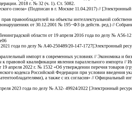
ации. 2018 г. № 32 (ч. 1). Ст. 5082.
кого союза» (Подписан в г. Москве 11.04.2017) // [Электронны
рав правообладателей на объекты интеллектуальной собственнос
арушениях от 30.12.2001 № 195−ФЗ (в действ. ред.) // Собрание
енинградской области от 19 апреля 2016 года по делу № А56-12
9e06
21 года по делу № А40-250489/20-147-1727[Электронный ресурс]. 
аллельный импорт в современных условиях // Экономика и бизнес
к правовой квалификации явления параллельного импорта // Инн
19 апреля 2022 г. № 1532 «Об утверждении перечня товаров (гр
нского кодекса Российской Федерации при условии введения ука
тентообладателями), а также с их согласия» // Официальный ин
ля 2023 года по делу № А32- 49924/2022 [Электронный ресурс]. UR