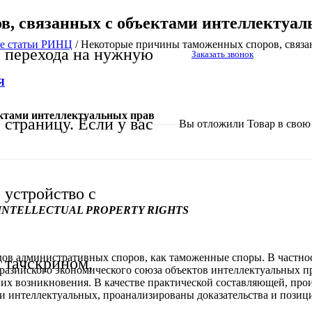
, связанных с объектами интеллектуал
е статьи РИНЦ
/
Некоторые причины таможенных споров, связа
перехода на нужную
Заказать звонок
Я
ктами интеллектуальных прав
страницу. Если у вас
Вы отложили
Товар
в свою 
устройство с
INTELLECTUAL PROPERTY RIGHTS
в административных споров, как таможенные споры. В частности
тачскрином,
разийского экономического союза объектов интеллектуальных п
их возникновения. В качестве практической составляющей, прои
 интеллектуальных, проанализированы доказательства и позиции