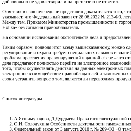
добровольно не удовлетворил и на претензию не ответил.
Ответчик в свою очередь не представил доказательств того, чт
указывает, что Федеральный закон от 28.06.2022 № 213-ФЗ, ле
Между тем, Приказом Министерства промышленности и торговл
Holika» без согласия правообладателя.
На основании исследования обстоятельств дела и предоставленн
Таким образом, подводя итог всему вышесказанному, можно сде
регулирование и охрана требует специальных навыков и знани
проблема пресечения правонарушений в данной сфере – это от
дела предлагают полностью перейти на электронное взаимодей
того, чтобы осуществлять действия на данных электронных пл
электронное взаимодействие правообладателей и таможенных ор
сроки устранить вопрос о том, является ли перевозимая проду
Список литературы
А.Ягшимурадова, Д.Дурдыева Права интеллектуальной соб
О.И. Солодухина Особенности деятельности таможенных о
Федеральный закон от 3 августа 2018 г. № 289-ФЗ «О та