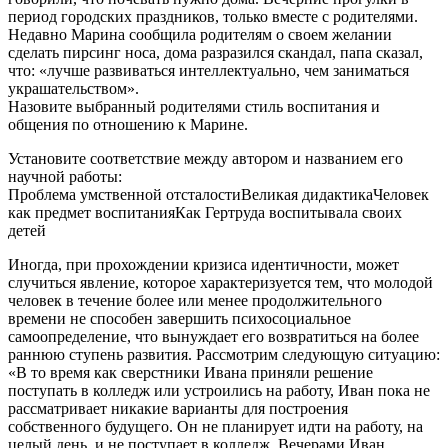
период городских праздников, только вместе с родителями.
Недавно Марина сообщила родителям о своем желании
сделать пирсинг носа, дома разразился скандал, папа сказал,
что: «лучше развиваться интеллектуально, чем заниматься
украшательством».
Назовите выбранный родителями стиль воспитания и
общения по отношению к Марине.
Установите соответствие между автором и названием его
научной работы:
Проблема умственной отсталостиВеликая дидактикаЧеловек
как предмет воспитанияКак Гертруда воспитывала своих
детей
Иногда, при прохождении кризиса идентичности, может
случиться явление, которое характеризуется тем, что молодой
человек в течение более или менее продолжительного
времени не способен завершить психосоциальное
самоопределение, что вынуждает его возвратиться на более
раннюю ступень развития. Рассмотрим следующую ситуацию:
«В то время как сверстники Ивана приняли решение
поступать в колледж или устроились на работу, Иван пока не
рассматривает никакие варианты для построения
собственного будущего. Он не планирует идти на работу, на
целый день, и не поступает в колледж. Вечерами Иван