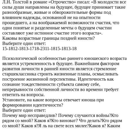
Л.Н. Толстой в романе «Отрочество» писал: «В молодости все
силы души направлены на будущее, будущее принимает такие
разнообразные, живые и обворожительные формы под
влиянием надежды, основанной не на опытности
прошедшего, а на воображаемой возможности счастия, что
одни понятые и разделенные мечты о будущем счастии
составляют уже истинное счастие этого возраста».
Каковы возрастные границы поздней юности?
Выберите один ответ:
15-1812-1813-1718-2311-1815-1813-18
Психологической особенностью раннего юношеского возраста
является устремленность в будущее. Важнейшим фактором
развития личности в ранней юности является стремление
старшеклассника строить жизненные планы, осмысливать
построение жизненной перспективы. Идентичность как
сознание тождественности субъекта самому себе,
непрерывности собственной личности во времени требует
ответить на вопросы.
Установите, на какие вопросы отвечает юноша при
формировании идентичности?
Выберите один ответ:
Почему мир несправедлив? Почему случаются войны?Кто
рядом со мной? Каков я?Кто виноват? Что делать?Кто рядом
со мной? Каков я?Я ль на свете всех милее?Каков я? Каким