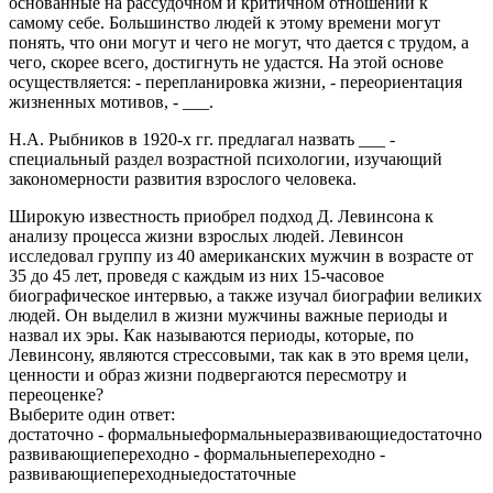
основанные на рассудочном и критичном отношении к
самому себе. Большинство людей к этому времени могут
понять, что они могут и чего не могут, что дается с трудом, а
чего, скорее всего, достигнуть не удастся. На этой основе
осуществляется: - перепланировка жизни, - переориентация
жизненных мотивов, - ___.
Н.А. Рыбников в 1920-х гг. предлагал назвать ___ -
специальный раздел возрастной психологии, изучающий
закономерности развития взрослого человека.
Широкую известность приобрел подход Д. Левинсона к
анализу процесса жизни взрослых людей. Левинсон
исследовал группу из 40 американских мужчин в возрасте от
35 до 45 лет, проведя с каждым из них 15-часовое
биографическое интервью, а также изучал биографии великих
людей. Он выделил в жизни мужчины важные периоды и
назвал их эры. Как называются периоды, которые, по
Левинсону, являются стрессовыми, так как в это время цели,
ценности и образ жизни подвергаются пересмотру и
переоценке?
Выберите один ответ:
достаточно - формальныеформальныеразвивающиедостаточно
развивающиепереходно - формальныепереходно -
развивающиепереходныедостаточные