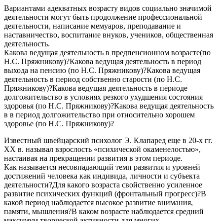
Вариантами адекватных возрасту видов социально значимой
деятельности могут быть продолжение профессиональной
деятельности, написание мемуаров, преподавание и
наставничество, воспитание внуков, учеников, общественная
деятельность.
Какова ведущая деятельность в предпенсионном возрасте(по
Н.С. Пряжникову)?Какова ведущая деятельность в период
выхода на пенсию (по Н.С. Пряжникову)?Какова ведущая
деятельность в период собственно старости (по Н.С.
Пряжникову)?Какова ведущая деятельность в периоде
долгожительство в условиях резкого ухудшения состояния
здоровья (по Н.С. Пряжникову)?Какова ведущая деятельность
в в период долгожительство при относительно хорошем
здоровье (по Н.С. Пряжникову)?
Известный швейцарский психолог Э. Клапаред еще в 20-х гг.
XX в. называл взрослость «психической окаменелостью»,
настаивая на прекращении развития в этом периоде.
Как называется несовпадающий темп развития и уровней
достижений человека как индивида, личности и субъекта
деятельности?Для какого возраста свойственно усиленное
развитие психических функций (фронтальный прогресс)?В
какой период наблюдается высокое развитие внимания,
памяти, мышления?В каком возрасте наблюдается средний
максимум творческой активности для многих