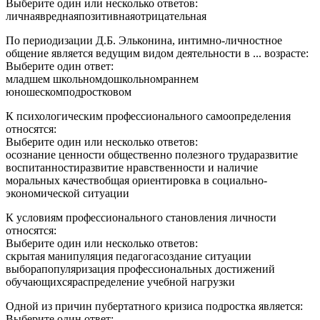
Выберите один или несколько ответов:
личнаявреднаяпозитивнаяотрицательная
По периодизации Д.Б. Эльконина, интимно-личностное
общение является ведущим видом деятельности в ... возрасте:
Выберите один ответ:
младшем школьномдошкольномраннем
юношескомподростковом
К психологическим профессионального самоопределения
относятся:
Выберите один или несколько ответов:
осознание ценности общественно полезного трударазвитие
воспитанностиразвитие нравственности и наличие
моральных качествобщая ориентировка в социально-
экономической ситуации
К условиям профессионального становления личности
относятся:
Выберите один или несколько ответов:
скрытая манипуляция педагогасоздание ситуации
выборапопуляризация профессиональных достижений
обучающихсяраспределение учебной нагрузки
Одной из причин пубертатного кризиса подростка является:
Выберите один ответ: