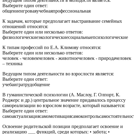
Ведущим типом деятельности в молодости является:
Выберите один ответ:
общениеигроваяучебнаяпрофессиональная
К задачам, которые предполагает выстраивание семейных
отношений относятся:
Выберите один или несколько ответов:
физиологическиеэкологическиесоциальныепсихологические
К типам профессий по Е.А. Климову относятся:
Выберите один или несколько ответов:
человек - человекчеловек - животноечеловек - природачеловек
– техника
Ведущим типом деятельности во взрослости является:
Выберите один ответ:
учебаигратрудобщение
В гуманистической психологии (А. Маслоу, Г. Олпорт, К.
Роджерс и др.) центральное значение придавалось процессу
самореализации во взрослом возрасте, который называется:
Выберите один ответ:
самоактуализациясамомотивациясамоконтрольсамостоятельнос
Освоение родительской позиции предполагает освоение и
реализацию ___ функций, среди которых: • забота; •