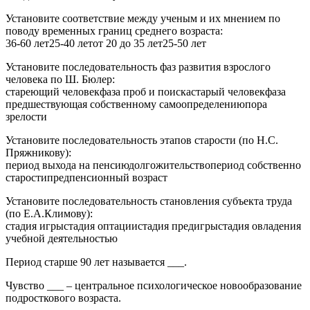
Установите соответствие между ученым и их мнением по
поводу временных границ среднего возраста:
36-60 лет25-40 летот 20 до 35 лет25-50 лет
Установите последовательность фаз развития взрослого
человека по Ш. Бюлер:
стареющий человекфаза проб и поискастарый человекфаза
предшествующая собственному самоопределениюпора
зрелости
Установите последовательность этапов старости (по Н.С.
Пряжникову):
период выхода на пенсиюдолгожительствопериод собственно
старостипредпенсионный возраст
Установите последовательность становления субъекта труда
(по Е.А.Климову):
стадия игрыстадия оптациистадия предигрыстадия овладения
учебной деятельностью
Период старше 90 лет называется ___.
Чувство ___ – центральное психологическое новообразование
подросткового возраста.