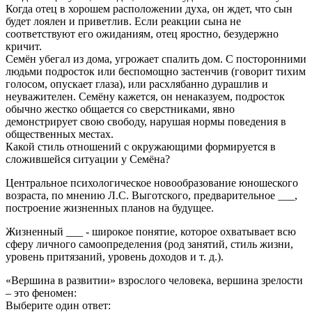
Когда отец в хорошем расположении духа, он ждет, что сын
будет лоялен и приветлив. Если реакции сына не
соответствуют его ожиданиям, отец яростно, безудержно
кричит.
Семён убегал из дома, угрожает спалить дом. С посторонними
людьми подросток или беспомощно застенчив (говорит тихим
голосом, опускает глаза), или расхлябанно дурашлив и
неуважителен. Семёну кажется, он ненаказуем, подросток
обычно жестко общается со сверстниками, явно
демонстрирует свою свободу, нарушая нормы поведения в
общественных местах.
Какой стиль отношений с окружающими формируется в
сложившейся ситуации у Семёна?
Центральное психологическое новообразование юношеского
возраста, по мнению Л.С. Выготского, предварительное ___,
построение жизненных планов на будущее.
Жизненный ___ - широкое понятие, которое охватывает всю
сферу личного самоопределения (род занятий, стиль жизни,
уровень притязаний, уровень доходов и т. д.).
«Вершина в развитии» взрослого человека, вершина зрелости
– это феномен:
Выберите один ответ: