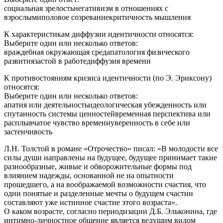
социальная зрелостьнегативизм в отношениях с
взрослымиполовое созреваниекритичность мышления
К характеристикам диффузии идентичности относятся:
Выберите один или несколько ответов:
враждебная окружающая средапатология физического
развитиязастой в работедиффузия времени
К противостояниям кризиса идентичности (по Э. Эриксону)
относятся:
Выберите один или несколько ответов:
апатия или деятельностьидеологическая убежденность или
спутанность системы ценностейвременная перспектива или
расплывчатое чувство времениуверенность в себе или
застенчивость
Л.Н. Толстой в романе «Отрочество» писал: «В молодости все
силы души направлены на будущее, будущее принимает такие
разнообразные, живые и обворожительные формы под
влиянием надежды, основанной не на опытности
прошедшего, а на воображаемой возможности счастия, что
одни понятые и разделенные мечты о будущем счастии
составляют уже истинное счастие этого возраста».
О каком возрасте, согласно периодизации Д.Б. Эльконина, где
интимно-личностное общение является ведущим видом