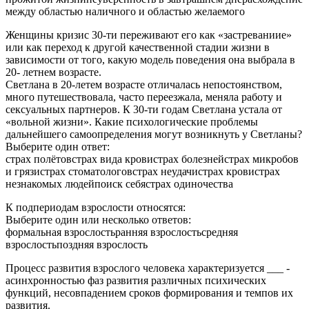
между областью наличного и областью желаемого
Женщины кризис 30-ти переживают его как «застреваниие»
или как переход к другой качественной стадии жизни в
зависимости от того, какую модель поведения она выбрала в
20- летнем возрасте.
Светлана в 20-летем возрасте отличалась непостоянством,
много путешествовала, часто переезжала, меняла работу и
сексуальных партнеров. К 30-ти годам Светлана устала от
«вольной жизни». Какие психологические проблемы
дальнейшего самоопределения могут возникнуть у Светланы?
Выберите один ответ:
страх полётовстрах вида кровистрах болезнейстрах микробов
и грязистрах стоматологовстрах неудачистрах кровистрах
незнакомых людейпоиск себястрах одиночества
К подпериодам взрослости относятся:
Выберите один или несколько ответов:
формальная взрослостьранняя взрослостьсредняя
взрослостьпоздняя взрослость
Процесс развития взрослого человека характеризуется ___ -
асинхронностью фаз развития различных психических
функций, несовпадением сроков формирования и темпов их
развития.