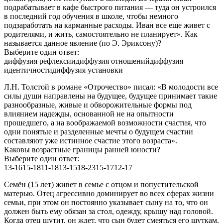
подрабатывает в кафе быстрого питания — туда он устроился
в последний год обучения в школе, чтобы немного
подзаработать на карманные расходы. Иван все еще живет с
родителями, и жить, самостоятельно не планирует». Как
называется данное явление (по Э. Эриксону)?
Выберите один ответ:
диффузия рефлексиидиффузия отношенийдиффузия
идентичностидиффузия установки
Л.Н. Толстой в романе «Отрочество» писал: «В молодости все
силы души направлены на будущее, будущее принимает такие
разнообразные, живые и обворожительные формы под
влиянием надежды, основанной не на опытности
прошедшего, а на воображаемой возможности счастия, что
одни понятые и разделенные мечты о будущем счастии
составляют уже истинное счастие этого возраста».
Каковы возрастные границы ранней юности?
Выберите один ответ:
13-1615-1811-1813-1518-2315-1712-17
Семён (15 лет) живет в семье с отцом и попустительской
матерью. Отец агрессивно доминирует во всех сферах жизни
семьи, при этом он постоянно указывает сыну на то, что он
должен быть ему обязан за стол, одежду, крышу над головой.
Когда отец шутит, он ждет, что сын будет смеяться его шуткам.