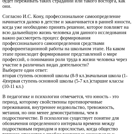
будет переживать таких страданий или такого восторга, как
они.
Согласно И.С. Кону, профессиональное самоопределение
начинается далеко в детстве и заканчивается в ранней юности,
когда уже необходимо принять решение, которое повлияет на
всю дальнейшую жизнь человека для данного исследования
важно рассмотреть процесс формирования
профессионального самоопределения средствами
профориентационной работы на школьном этапе. На каком
этапе происходит формирование представлений о мире
профессий, о понимании роли труда в жизни человека через
участие в различных видах деятельности?
Выберите один ответ:
вторая ступень основной школы (8-9 кл.)начальная школа (1-
4)первая ступень основной школы (5-7 кл.)старшие классы
(10-11 кл.)
В педагогике и психологии отмечается, что юность - это
период, которому свойственны противоречивые
переживания, внутреннее недовольство, тревожность,
метания, но они менее демонстративны, чем в
подростничестве. В психологии существует понятие для
обозначения определенного интервала времени между
подростковым периодом и взрослостью, когда общество