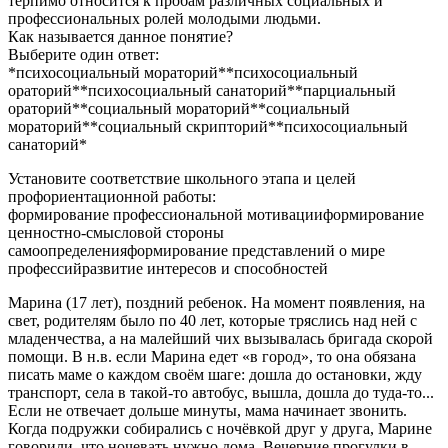
терпимо относится к пробам различных социальных и
профессиональных ролей молодыми людьми.
Как называется данное понятие?
Выберите один ответ:
*психосоциальный мораторий**психосоциальный
ораторий**психосоциальный санаторий**парциальный
ораторий**социальный мораторий**социальный
мораторий**социальный скрипторий**психосоциальный
санаторий*
Установите соответствие школьного этапа и целей
профориентационной работы:
формирование профессиональной мотивацииформирование
ценностно-смысловой стороны
самоопределенияформирование представлений о мире
профессийразвитие интересов и способностей
Марина (17 лет), поздний ребенок. На момент появления, на
свет, родителям было по 40 лет, которые тряслись над ней с
младенчества, а на малейший чих вызывалась бригада скорой
помощи. В н.в. если Марина едет «в город», то она обязана
писать маме о каждом своём шаге: дошла до остановки, жду
транспорт, села в такой-то автобус, вышла, дошла до туда-то...
Если не отвечает дольше минуты, мама начинает звонить.
Когда подружки собирались с ночёвкой друг у друга, Марине
говорили, что ночевать нужно дома. Вечерние прогулки в