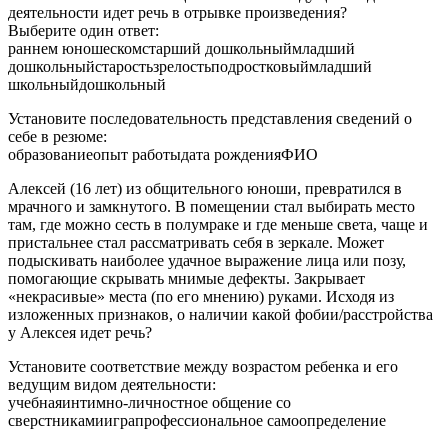
деятельности идет речь в отрывке произведения?
Выберите один ответ:
раннем юношескомстарший дошкольныймладший
дошкольныйстаростьзрелостьподростковыймладший
школьныйдошкольный
Установите последовательность представления сведений о
себе в резюме:
образованиеопыт работыдата рожденияФИО
Алексей (16 лет) из общительного юноши, превратился в
мрачного и замкнутого. В помещении стал выбирать место
там, где можно сесть в полумраке и где меньше света, чаще и
пристальнее стал рассматривать себя в зеркале. Может
подыскивать наиболее удачное выражение лица или позу,
помогающие скрывать мнимые дефекты. Закрывает
«некрасивые» места (по его мнению) руками. Исходя из
изложенных признаков, о наличии какой фобии/расстройства
у Алексея идет речь?
Установите соответствие между возрастом ребенка и его
ведущим видом деятельности:
учебнаяинтимно-личностное общение со
сверстникамииграпрофессиональное самоопределение