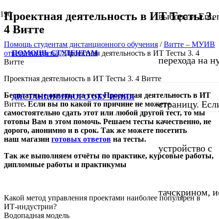
Проектная деятельность в ИТ Тесты 3.
выбора и Ente
4 Витте
Помощь студентам дистанционного обучения
/
Витте – МУИВ
ПОМОЩЬ СТУДЕНТАМ
ответы на тесты
/
Проектная деятельность в ИТ Тесты 3. 4
перехода на 
Витте
Проектная деятельность в ИТ Тесты 3. 4 Витте
Бесплатные ответы на тест Проектная деятельность в ИТ
ДИСТАНЦИОННОГО ОБУЧЕНИЯ
страницу. Если
Витте
. Если вы по какой то причине не можете
самостоятельно сдать этот или любой другой тест, то мы
готовы Вам в этом помочь. Решаем тесты качественно, не
дорого, анонимно и в срок. Так же можете посетить
наш
магазин
готовых ответов
на тесты
.
устройство с
Так же выполняем отчёты по практике, курсовые работы,
дипломные работы и практикумы
тачскрином, и
Какой метод управления проектами наиболее популярен в
ИТ-индустрии?
Водопадная модель