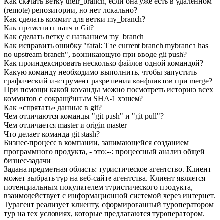
Как скачать ветку their_branch, если она уже есть в удаленном
(remote) репозитории, но нет локально?
Как сделать коммит для ветки my_branch?
Как применить патч в Git?
Как сделать ветку с названием my_branch
Как исправить ошибку "fatal: The current branch mybranch has
no upstream branch", возникающую при вводе git push?
Как проиндексировать несколько файлов одной командой?
Какую команду необходимо выполнить, чтобы запустить
графический инструмент разрешения конфликтов при merge?
При помощи какой команды можно посмотреть историю всех
коммитов с сокращённым SHA-1 хэшем?
Как «спрятать» данные в git?
Чем отличаются команды "git push" и "git pull"?
Чем отличается master и origin master
Что делает команда git stash?
Бизнес-процесс в компании, занимающейся созданием
программного продукта, - это:--: процессный анализ общей
бизнес-задачи
Задана предметная область: туристическое агентство. Клиент
может выбрать тур на веб-сайте агентства. Клиент является
потенциальным покупателем туристического продукта,
взаимодействует с информационной системой через интернет.
Турагент реализует клиенту, сформированный туроператором
тур на тех условиях, которые предлагаются туроператором.