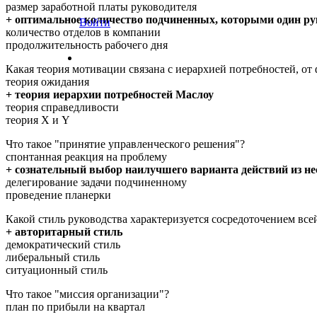
размер заработной платы руководителя
+ оптимальное количество подчиненных, которыми один р
Войти
количество отделов в компании
продолжительность рабочего дня
Какая теория мотивации связана с иерархией потребностей, от
теория ожидания
+ теория иерархии потребностей Маслоу
теория справедливости
теория X и Y
Что такое "принятие управленческого решения"?
спонтанная реакция на проблему
+ сознательный выбор наилучшего варианта действий из н
делегирование задачи подчиненному
проведение планерки
Какой стиль руководства характеризуется сосредоточением всей
+ авторитарный стиль
демократический стиль
либеральный стиль
ситуационный стиль
Что такое "миссия организации"?
план по прибыли на квартал