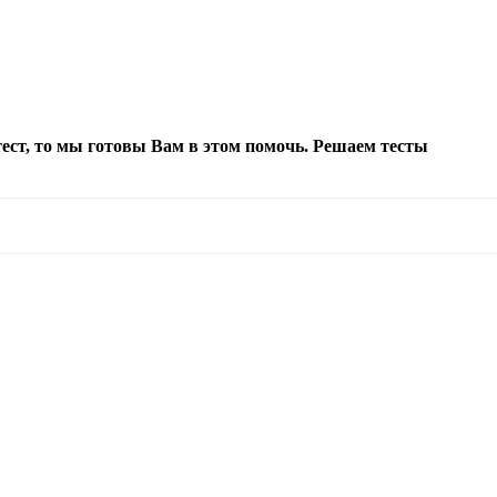
тест, то мы готовы Вам в этом помочь. Решаем тесты
зуйте стрелки вверх и вниз для выбора и E