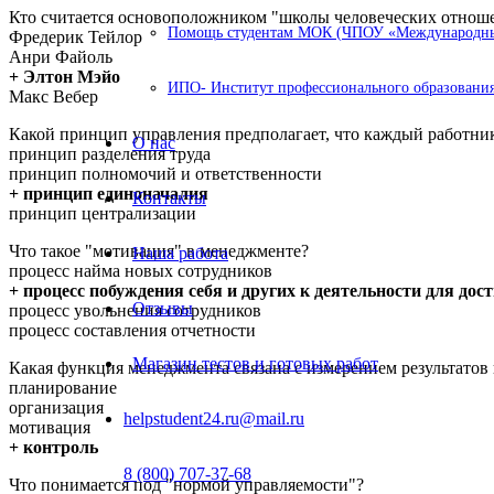
Кто считается основоположником "школы человеческих отнош
Помощь студентам МОК (ЧПОУ «Международный
Фредерик Тейлор
Анри Файоль
+ Элтон Мэйо
ИПО- Институт профессионального образования
Макс Вебер
Какой принцип управления предполагает, что каждый работник
О нас
принцип разделения труда
принцип полномочий и ответственности
+ принцип единоначалия
Контакты
принцип централизации
Что такое "мотивация" в менеджменте?
Наша работа
процесс найма новых сотрудников
+ процесс побуждения себя и других к деятельности для до
Отзывы
процесс увольнения сотрудников
процесс составления отчетности
Магазин тестов и готовых работ
Какая функция менеджмента связана с измерением результатов
планирование
организация
helpstudent24.ru@mail.ru
мотивация
+ контроль
8 (800) 707-37-68
Что понимается под "нормой управляемости"?