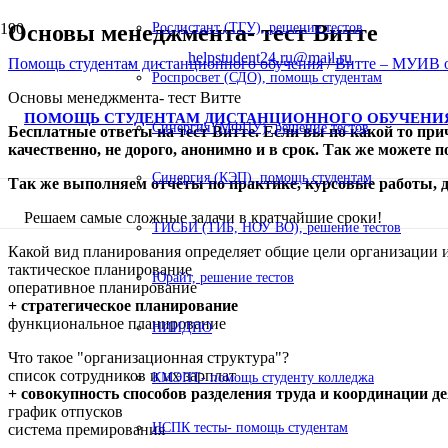
Основы менеджмента- тест Витте
Росдистант (ТГУ), решение тестов
helpstudent24.ru@mail.ru
Помощь студентам дистанционного обучения
/
Витте – МУИВ о
Роспросвет (СДО), помощь студентам
Основы менеджмента- тест Витте
ПОМОЩЬ СТУДЕНТАМ ДИСТАНЦИОННОГО ОБУЧЕНИ
Синергия (МФПУ), решение тестов
Бесплатные ответы на тест Витте
. Если вы по какой то пр
качественно, не дорого, анонимно и в срок. Так же можете 
Синергия (КЭП), помощь студентам
Так же выполняем отчёты по практике, курсовые работы,
Решаем самые сложные задачи в кратчайшие сроки!
ТИСБИ (ТИБ, НОУ ВО), решение тестов
Какой вид планирования определяет общие цели организации 
тактическое планирование
Юрайт, решение тестов
оперативное планирование
+ стратегическое планирование
функциональное планирование
НИИДПО
Что такое "организационная структура"?
список сотрудников и их зарплат
КМЭПТ- помощь студенту колледжа
+ совокупность способов разделения труда и координации д
график отпусков
НСПК тесты- помощь студентам
система премирования