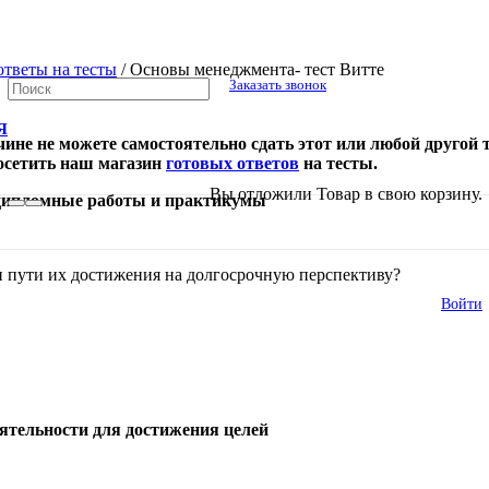
тветы на тесты
/
Основы менеджмента- тест Витте
Заказать звонок
Я
ичине не можете самостоятельно сдать этот или любой другой 
посетить
наш
магазин
готовых ответов
на тесты
.
В списке найденных результатов исполь
Вы отложили
Товар
в свою корзину.
 дипломные работы и практикумы
и пути их достижения на долгосрочную перспективу?
Войти
еятельности для достижения целей