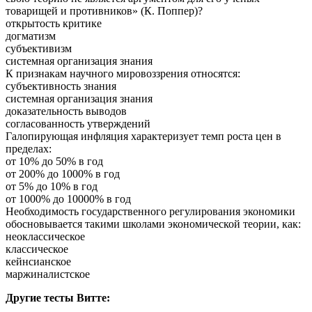
товарищей и противников» (К. Поппер)?
открытость критике
догматизм
субъективизм
системная организация знания
К признакам научного мировоззрения относятся:
субъективность знания
системная организация знания
доказательность выводов
согласованность утверждений
Галопирующая инфляция характеризует темп роста цен в
пределах:
от 10% до 50% в год
от 200% до 1000% в год
от 5% до 10% в год
от 1000% до 10000% в год
Необходимость государственного регулирования экономики
обосновывается такими школами экономической теории, как:
неоклассическое
классическое
кейнсианское
маржиналистское
Другие тесты Витте: