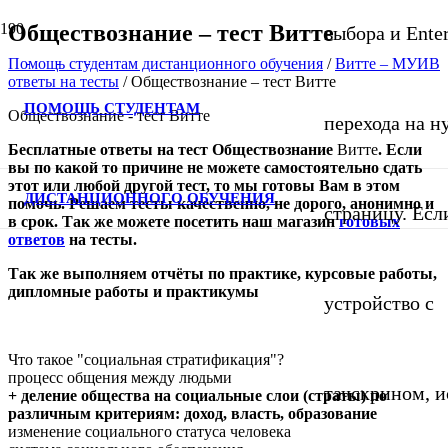
Обществознание – тест Витте
выбора и Ente
Помощь студентам дистанционного обучения
/
Витте – МУИВ
ответы на тесты
/
Обществознание – тест Витте
ПОМОЩЬ СТУДЕНТАМ
Обществознание - тест Витте
перехода на 
Бесплатные ответы на тест Обществознание
Витте
. Если
вы по какой то причине не можете самостоятельно сдать
этот или любой другой тест, то мы готовы Вам в этом
ДИСТАНЦИОННОГО ОБУЧЕНИЯ
помочь. Решаем тесты качественно, не дорого, анонимно и
страницу. Если
в срок. Так же можете посетить
наш
магазин
готовых
ответов
на тесты
.
Так же выполняем отчёты по практике, курсовые работы,
дипломные работы и практикумы
устройство с
Что такое "социальная стратификация"?
процесс общения между людьми
тачскрином, и
+ деление общества на социальные слои (страты) по
различным критериям: доход, власть, образование
изменение социального статуса человека