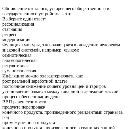
Обновление отсталого, устаревшего общественного и
государственного устройства – это:
Выберите один ответ:
ресоциализация
стагнация
регресс
модернизация
Функция культуры, заключающаяся в овладении человеком
знаковой системой, например, языком:
семиотическая
гносеологическая
регулятивная
гуманистическая
Инфляцию можно охарактеризовать как:
рост реальной заработной платы
постоянное снижение общего уровня цен и тарифов
установление баланса между товарной и денежной массой
процесс обесценивания денег
ВВП равен стоимости:
продукта перепродаж
конечного продукта, произведенного резидентами страны за
год
промежуточного продукта
конечного продукта, произведенного в границах данной