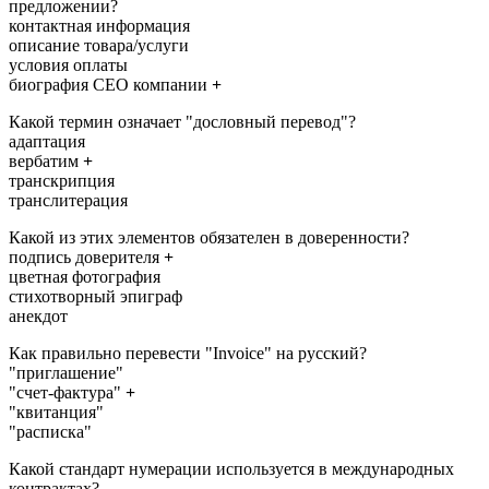
предложении?
контактная информация
описание товара/услуги
условия оплаты
биография CEO компании
+
Какой термин означает "дословный перевод"?
адаптация
вербатим
+
транскрипция
транслитерация
Какой из этих элементов обязателен в доверенности?
подпись доверителя
+
цветная фотография
стихотворный эпиграф
анекдот
Как правильно перевести "Invoice" на русский?
"приглашение"
"счет-фактура"
+
"квитанция"
"расписка"
Какой стандарт нумерации используется в международных
контрактах?