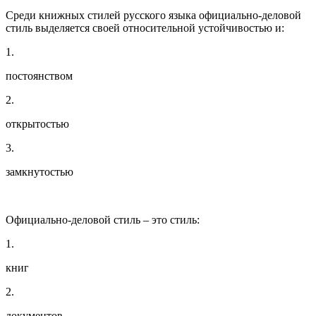
Среди книжных стилей русского языка официально-деловой
стиль выделяется своей относительной устойчивостью и:
1.
постоянством
2.
открытостью
3.
замкнутостью
Официально-деловой стиль – это стиль:
1.
книг
2.
документов