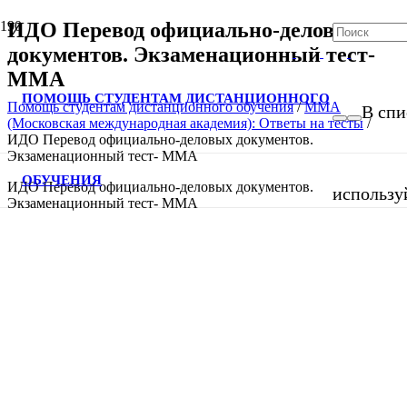
ИДО Перевод официально-деловых
документов. Экзаменационный тест-
ММА
ПОМОЩЬ СТУДЕНТАМ ДИСТАНЦИОННОГО
Помощь студентам дистанционного обучения
/
ММА
В спи
(Московская международная академия): Ответы на тесты
/
ИДО Перевод официально-деловых документов.
Экзаменационный тест- ММА
ОБУЧЕНИЯ
ИДО Перевод официально-деловых документов.
использу
Экзаменационный тест- ММА