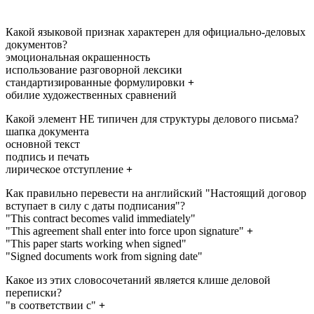
Какой языковой признак характерен для официально-деловых
документов?
эмоциональная окрашенность
использование разговорной лексики
стандартизированные формулировки
+
обилие художественных сравнений
Какой элемент НЕ типичен для структуры делового письма?
шапка документа
основной текст
подпись и печать
лирическое отступление
+
Как правильно перевести на английский "Настоящий договор
вступает в силу с даты подписания"?
"This contract becomes valid immediately"
"This agreement shall enter into force upon signature"
+
"This paper starts working when signed"
"Signed documents work from signing date"
Какое из этих словосочетаний является клише деловой
переписки?
"в соответствии с"
+