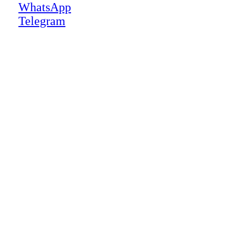
WhatsApp
Telegram
Close
this
module
НАША КОМПАНИЯ РАБОТАЕТ НА
РЕЗУЛЬТАТ, СВЯЖИТЕСЬ С НАМИ И
УБЕДИТЕСЬ САМИ
Для более оперативной связи
предлагаем вести общение по
WhatsApp
или
Telegram