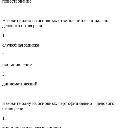
повествование
Назовите одно из основных ответвлений официально –
делового стиля речи:
1.
служебная записка
2.
постановление
3.
дипломатический
Назовите одну из основных черт официально – делового
стиля речи:
1.
эмоциональная насыщенность