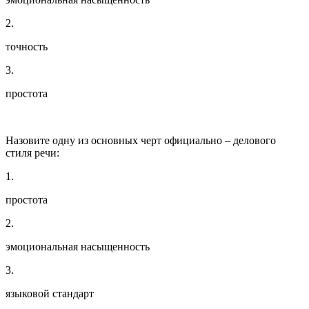
2.
точность
3.
простота
Назовите одну из основных черт официально – делового
стиля речи:
1.
простота
2.
эмоциональная насыщенность
3.
языковой стандарт