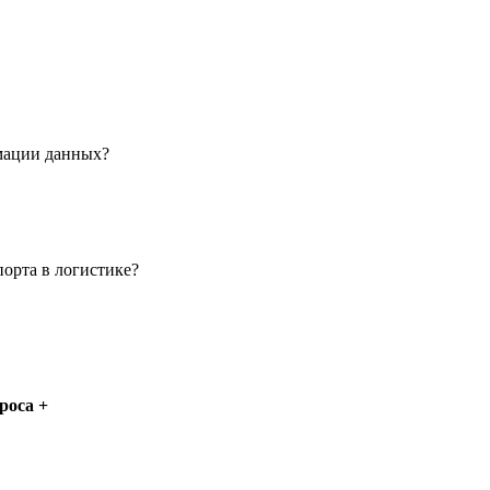
рмации данных?
порта в логистике?
роса +