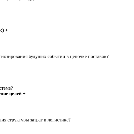
с) +
гнозирования будущих событий в цепочке поставок?
истеме?
ние целей +
ия структуры затрат в логистике?