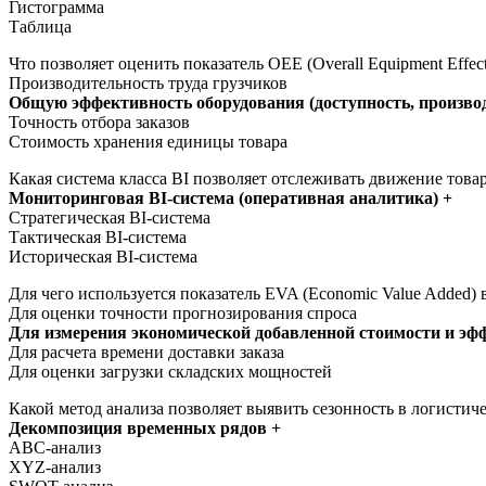
Гистограмма
Таблица
Что позволяет оценить показатель OEE (Overall Equipment Effect
Производительность труда грузчиков
Общую эффективность оборудования (доступность, производ
Точность отбора заказов
Стоимость хранения единицы товара
Какая система класса BI позволяет отслеживать движение това
Мониторинговая BI-система (оперативная аналитика) +
Стратегическая BI-система
Тактическая BI-система
Историческая BI-система
Для чего используется показатель EVA (Economic Value Added) 
Для оценки точности прогнозирования спроса
Для измерения экономической добавленной стоимости и эфф
Для расчета времени доставки заказа
Для оценки загрузки складских мощностей
Какой метод анализа позволяет выявить сезонность в логистич
Декомпозиция временных рядов +
ABC-анализ
XYZ-анализ