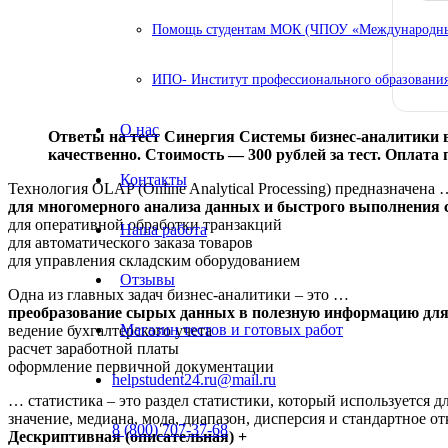
Помощь студентам МОК (ЧПОУ «Международный
ИПО- Институт профессионального образования
О нас
Ответы на тест Синергия Системы бизнес-аналитики в
качественно. Стоимость — 300 рублей за тест. Оплата
Контакты
Технология OLAP (Online Analytical Processing) предназначена 
для многомерного анализа данных и быстрого выполнения 
для оперативной обработки транзакций
Наша работа
для автоматического заказа товаров
для управления складским оборудованием
Отзывы
Одна из главных задач бизнес-аналитики – это …
преобразование сырых данных в полезную информацию для
Магазин тестов и готовых работ
ведение бухгалтерского учета
расчет заработной платы
оформление первичной документации
helpstudent24.ru@mail.ru
… статистика – это раздел статистики, который используется 
значение, медиана, мода, диапазон, дисперсия и стандартное о
8 (800) 707-37-68
Дескриптивная (описательная) +