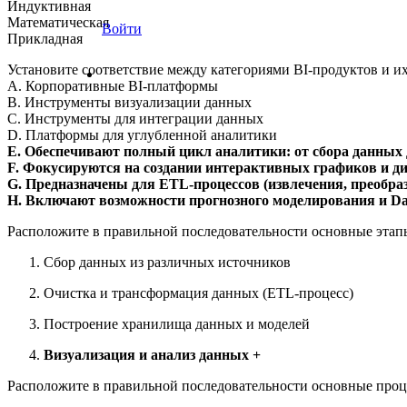
Индуктивная
Математическая
Войти
Прикладная
Установите соответствие между категориями BI-продуктов и и
A. Корпоративные BI-платформы
B. Инструменты визуализации данных
C. Инструменты для интеграции данных
D. Платформы для углубленной аналитики
E. Обеспечивают полный цикл аналитики: от сбора данных 
F. Фокусируются на создании интерактивных графиков и д
G. Предназначены для ETL-процессов (извлечения, преобраз
H. Включают возможности прогнозного моделирования и Da
Расположите в правильной последовательности основные этап
Сбор данных из различных источников
Очистка и трансформация данных (ETL-процесс)
Построение хранилища данных и моделей
Визуализация и анализ данных +
Расположите в правильной последовательности основные проце