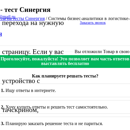
- тест Синергия
@mail.ru
еты на тесты Синергия
/
Системы бизнес-аналитики в логистике-
перехода на нужную
Заказать звонок
Я
страницу. Если у вас
Вы отложили
Товар
в свою 
Проголосуйте, пожалуйста! Это позволяет нам часть ответов
выставлять бесплатно
Как планируете решать тесты?
устройство с
1.
Ищу ответы в интернете.
2.
Хочу купить ответы и решить тест самостоятельно.
тачскрином,
3.
Планирую заказать решение теста и не париться.