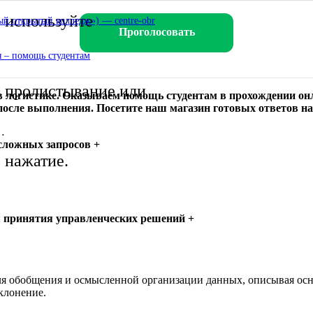
используйте
 открытый колледж») — centre-obr
Проголосовать
 – помощь студентам
пролистывание или
 логистике. Оказываем помощь студентам в прохождении онл
 после выполнения. Посетите наш магазин готовых ответов на
…
сложных запросов +
нажатие.
 принятия управленческих решений +
для обобщения и осмысленной организации данных, описывая осн
тклонение.