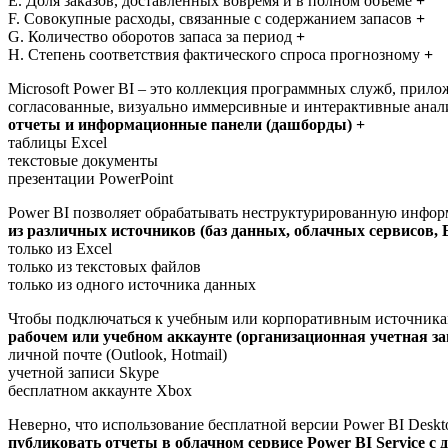
E. Доля заказов, доставленных вовремя и в полном объеме
+
F. Совокупные расходы, связанные с содержанием запасов
+
G. Количество оборотов запаса за период
+
H. Степень соответствия фактического спроса прогнозному
+
Microsoft Power BI – это коллекция программных служб, прил
согласованные, визуально иммерсивные и интерактивные ана
отчеты и информационные панели (дашборды) +
таблицы Excel
текстовые документы
презентации PowerPoint
Power BI позволяет обрабатывать неструктурированную инфо
из различных источников (баз данных, облачных сервисов, E
только из Excel
только из текстовых файлов
только из одного источника данных
Чтобы подключаться к учебным или корпоративным источникам 
рабочем или учебном аккаунте (организационная учетная за
личной почте (Outlook, Hotmail)
учетной записи Skype
бесплатном аккаунте Xbox
Неверно, что использование бесплатной версии Power BI Desk
публиковать отчеты в облачном сервисе Power BI Service с 