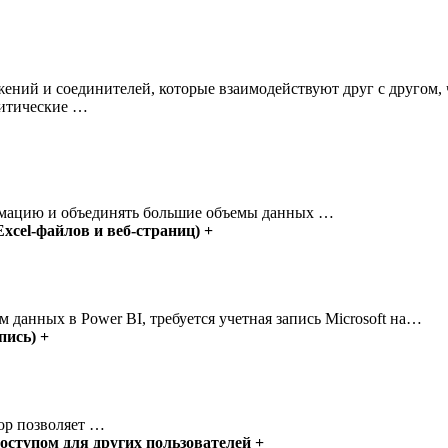
ожений и соединителей, которые взаимодействуют друг с другом
литические …
рмацию и объединять большие объемы данных …
xcel-файлов и веб-страниц) +
данных в Power BI, требуется учетная запись Microsoft на…
пись) +
top позволяет …
доступом для других пользователей +