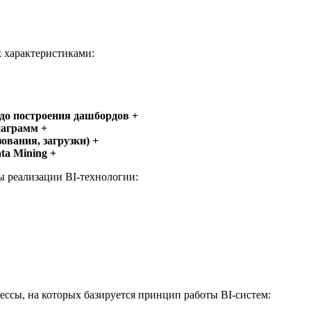
х характеристиками:
до построения дашбордов +
иаграмм +
ования, загрузки) +
ta Mining +
ы реализации BI-технологии:
ссы, на которых базируется принцип работы BI-систем: