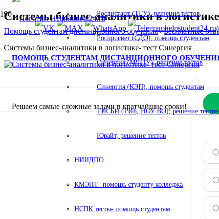
Системы бизнес-аналитики в логистике
Росдистант (ТГУ), решение тестов
helpstudent24.ru
Помощь студентам дистанционного обучения
/
Бесплатные отв
Роспросвет (СДО), помощь студентам
Системы бизнес-аналитики в логистике- тест Синергия
ПОМОЩЬ СТУДЕНТАМ ДИСТАНЦИОННОГО ОБУЧЕНИ
Синергия (МФПУ), решение тестов
Синергия (КЭП), помощь студентам
Решаем самые сложные задачи в кратчайшие сроки!
ТИСБИ (ТИБ, НОУ ВО), решение тестов
Юрайт, решение тестов
НИИДПО
КМЭПТ- помощь студенту колледжа
НСПК тесты- помощь студентам