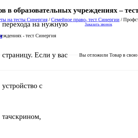
в в образовательных учреждениях – тес
еты на тесты Синергия
/
Семейное право- тест Синергии
/
Профст
перехода на нужную
Заказать звонок
реждениях - тест Синергия
Я
страницу. Если у вас
Вы отложили
Товар
в свою 
устройство с
тачскрином,