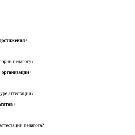
достижения
+
гории педагогу?
 организации
+
уре аттестации?
ьтатов
+
ттестации педагога?