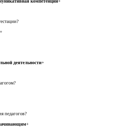
ммуникативная компетенции
+
тестации?
+
льной деятельности
+
агогом?
ия педагогов?
 начинающим
+