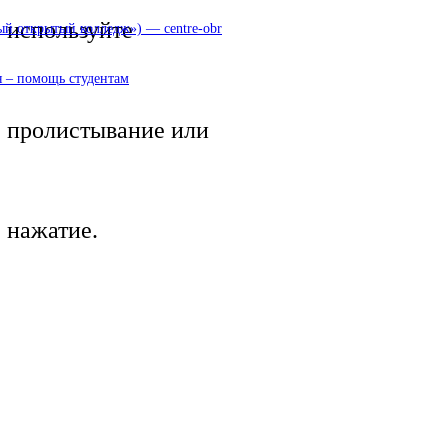
используйте
 открытый колледж») — centre-obr
 – помощь студентам
пролистывание или
нажатие.