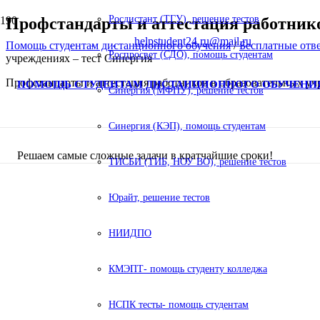
Росдистант (ТГУ), решение тестов
Профстандарты и аттестация работнико
helpstudent24.ru@mail.ru
Помощь студентам дистанционного обучения
/
Бесплатные отв
Роспросвет (СДО), помощь студентам
учреждениях – тест Синергия
Профстандарты и аттестация работников в образовательных уч
ПОМОЩЬ СТУДЕНТАМ ДИСТАНЦИОННОГО ОБУЧЕНИ
Синергия (МФПУ), решение тестов
Синергия (КЭП), помощь студентам
Решаем самые сложные задачи в кратчайшие сроки!
ТИСБИ (ТИБ, НОУ ВО), решение тестов
Юрайт, решение тестов
НИИДПО
КМЭПТ- помощь студенту колледжа
НСПК тесты- помощь студентам