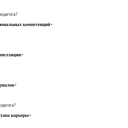
педагога?
сиональных компетенций
+
 апелляции
+
ериалов
+
едагога?
этапа карьеры
+