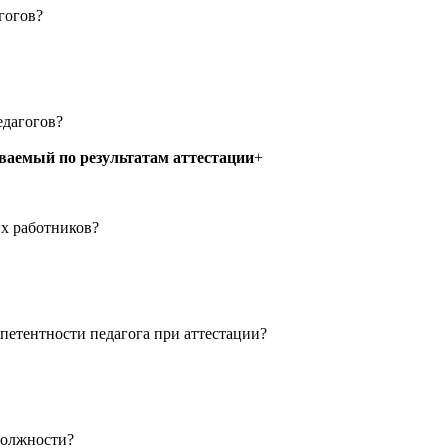
гогов?
едагогов?
иваемый по результатам аттестации
+
их работников?
петентности педагога при аттестации?
должности?