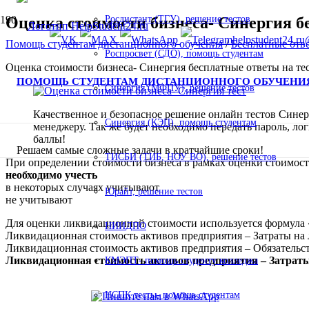
Оценка стоимости бизнеса- Синергия б
Росдистант (ТГУ), решение тестов
helpstudent24.ru
Помощь студентам дистанционного обучения
/
Бесплатные отв
Роспросвет (СДО), помощь студентам
Оценка стоимости бизнеса- Синергия бесплатные ответы на те
ПОМОЩЬ СТУДЕНТАМ ДИСТАНЦИОННОГО ОБУЧЕНИ
Синергия (МФПУ), решение тестов
Качественное и безопасное решение онлайн тестов Синерги
Синергия (КЭП), помощь студентам
менеджеру. Так же будет необходимо передать пароль, ло
баллы!
Решаем самые сложные задачи в кратчайшие сроки!
ТИСБИ (ТИБ, НОУ ВО), решение тестов
При определении стоимости бизнеса в рамках оценки стоимос
необходимо учесть
в некоторых случаях учитывают
Юрайт, решение тестов
не учитывают
Для оценки ликвидационной стоимости используется формула
НИИДПО
Ликвидационная стоимость активов предприятия – Затраты н
Ликвидационная стоимость активов предприятия – Обязательс
Ликвидационная стоимость активов предприятия – Затраты
КМЭПТ- помощь студенту колледжа
НСПК тесты- помощь студентам