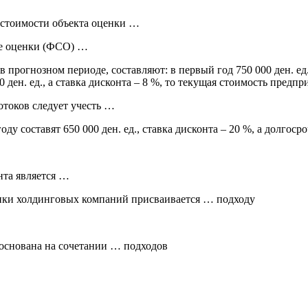
я стоимости объекта оценки …
те оценки (ФСО) …
огнозном периоде, составляют: в первый год 750 000 ден. ед., во
00 ден. ед., а ставка дисконта – 8 %, то текущая стоимость предп
отоков следует учесть …
у составят 650 000 ден. ед., ставка дисконта – 20 %, а долгоср
нта является …
енки холдинговых компаний присваивается … подходу
 основана на сочетании … подходов