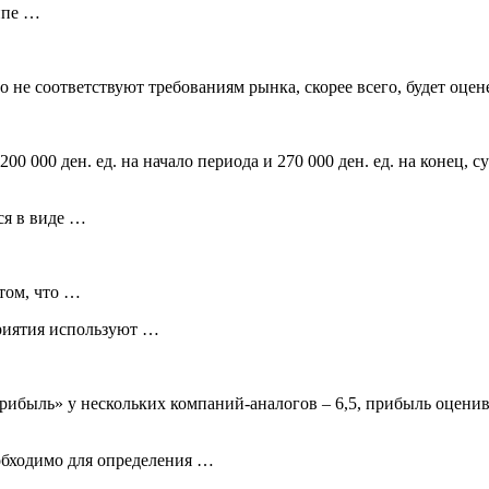
ипе …
 не соответствуют требованиям рынка, скорее всего, будет оцен
 000 ден. ед. на начало периода и 270 000 ден. ед. на конец, сумм
ся в виде …
том, что …
риятия используют …
прибыль» у нескольких компаний-аналогов – 6,5, прибыль оценивае
обходимо для определения …