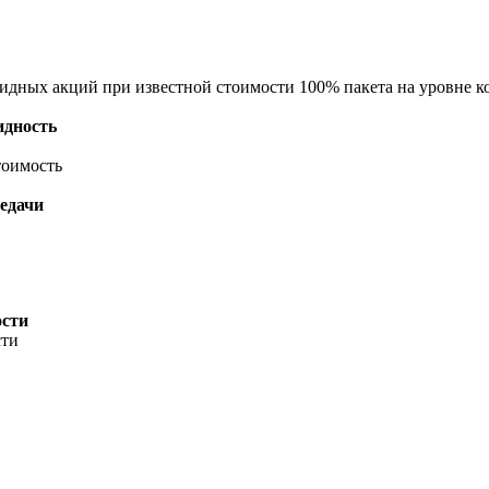
видных акций при известной стоимости 100% пакета на уровне 
идность
тоимость
редачи
ости
сти