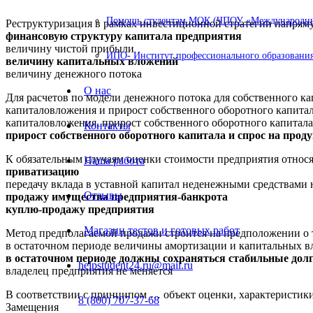
Помощь студентам МОК (ЧПОУ «Международный
Реструктуризация в рамках инвестиционной стратегии напрям
финансовую структуру капитала предприятия
величину чистой прибыли
ИПО- Институт профессионального образования
величину капитальных вложений
величину денежного потока
О нас
Для расчетов по модели денежного потока для собственного 
капиталовложения и прирост собственного оборотного капита
капиталовложения, прирост собственного оборотного капитала
Контакты
прирост собственного оборотного капитала и спрос на прод
К обязательным случаям оценки стоимости предприятия относ
Наша работа
приватизацию
передачу вклада в уставной капитал неденежными средствами
Отзывы
продажу имущества предприятия-банкрота
куплю-продажу предприятия
Магазин тестов и готовых работ
Метод предполагаемой продажи строится на предположении о 
в остаточном периоде величины амортизации и капитальных 
в остаточном периоде должны сохраняться стабильные дол
helpstudent24.ru@mail.ru
владелец предприятия не меняется
В соответствии с принципом … объект оценки, характеристики 
8 (800) 707-37-68
Замещения