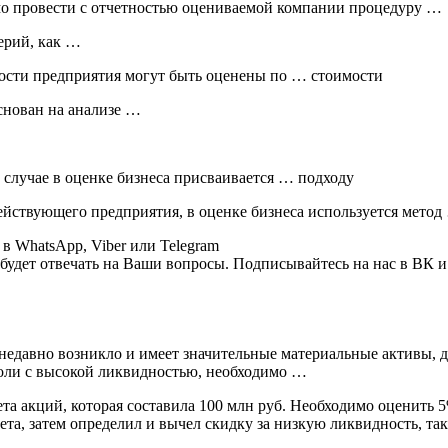
мо провести с отчетностью оцениваемой компании процедуру …
ерий, как …
ости предприятия могут быть оценены по … стоимости
снован на анализе …
 случае в оценке бизнеса присваивается … подходу
ействующего предприятия, в оценке бизнеса используется метод
 в WhatsApp, Viber или Telegram
удет отвечать на Ваши вопросы. Подписывайтесь на нас в ВК и
 недавно возникло и имеет значительные материальные активы, 
оли с высокой ликвидностью, необходимо …
та акций, которая составила 100 млн руб. Необходимо оценить
та, затем определил и вычел скидку за низкую ликвидность, та