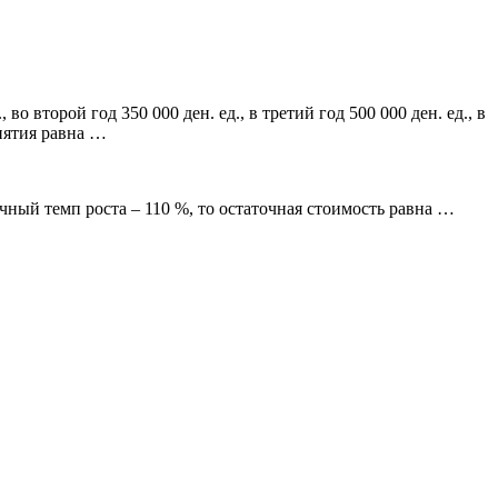
 второй год 350 000 ден. ед., в третий год 500 000 ден. ед., в
риятия равна …
очный темп роста – 110 %, то остаточная стоимость равна …