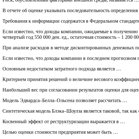
В отчете об оценке указывать последовательность определени
Требования к информации содержатся в Федеральном стандар
Если известно, что доходы компании, ожидаемые к получению в пр
четвертый год 550 000 ден. ед., остаточная стоимость – 1 200 0
При анализе расходов в методе дисконтированных денежных п
Если известно, что доходы компании в последнем прогнозном год
Основным недостатком затратного подхода является …
Критерием принятия решений о величине весового коэффицие
Наибольший вес при согласовании результатов оценки для оц
Модель Эдвардса–Белла–Ольсена позволяет рассчитать …
Синтетическая модель Блэка–Шоулза является таковой, так как
Косвенный эффект от реструктуризации выражается в …
Целью оценки стоимости предприятия может быть …