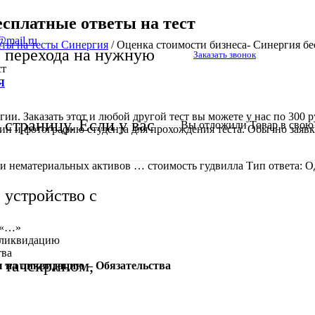
есплатные ответы на тест
@mail.ru
еты на тесты Синергия
/
Оценка стоимости бизнеса- Синергия бе
перехода на нужную
Заказать звонок
ст
Я
и. Заказать этот и любой другой тест вы можете у нас по 300 ру
страницу. Если у вас
Вы отложили
Товар
в свою 
гин и фотографию студента для прохождения теста. Обычно заявк
ти нематериальных активов … стоимость гудвилла Тип ответа:
устройство с
 «…»
а ликвидацию
тва
тачскрином,
 на ликвидацию – Обязательства