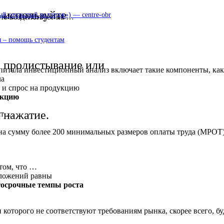
используйте
 открытый колледж») — centre-obr
ую воздействует на …
 – помощь студентам
пролистывание или
капитала инвестиционный анализ включает такие компоненты, к
ла
 и спрос на продукцию
укцию
нажатие.
ят …
 на сумму более 200 минимальных размеров оплаты труда (МРОТ
том, что …
вложений равны
госрочные темпы роста
которого не соответствуют требованиям рынка, скорее всего, б