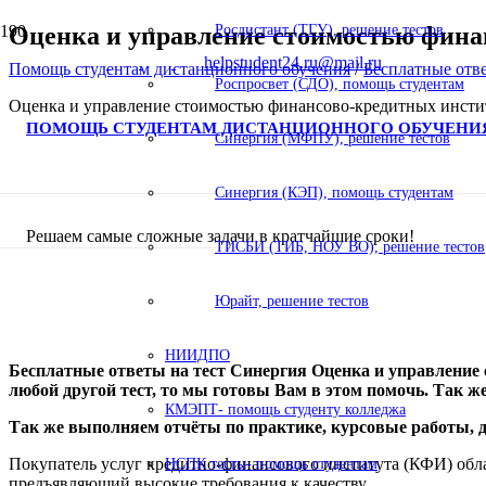
Оценка и управление стоимостью фина
Росдистант (ТГУ), решение тестов
helpstudent24.ru@mail.ru
Помощь студентам дистанционного обучения
/
Бесплатные отв
Роспросвет (СДО), помощь студентам
Оценка и управление стоимостью финансово-кредитных инсти
ПОМОЩЬ СТУДЕНТАМ ДИСТАНЦИОННОГО ОБУЧЕНИ
Синергия (МФПУ), решение тестов
Синергия (КЭП), помощь студентам
Решаем самые сложные задачи в кратчайшие сроки!
ТИСБИ (ТИБ, НОУ ВО), решение тестов
Юрайт, решение тестов
НИИДПО
Бесплатные ответы на тест Синергия Оценка и управление 
любой другой тест, то мы готовы Вам в этом помочь. Так ж
КМЭПТ- помощь студенту колледжа
Так же выполняем отчёты по практике, курсовые работы,
Покупатель услуг кредитно-финансового института (КФИ) обла
НСПК тесты- помощь студентам
предъявляющий высокие требования к качеству