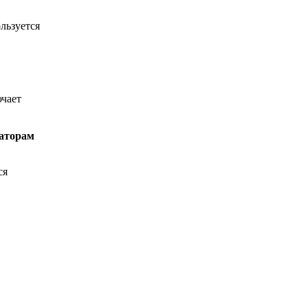
льзуется
ючает
каторам
ся