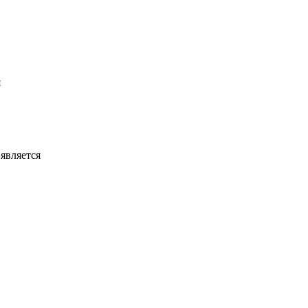
я
является