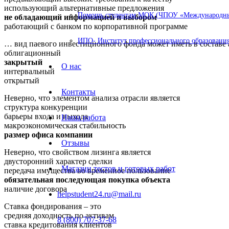
использующий альтернативные предложения
Помощь студентам МОК (ЧПОУ «Международный
не обладающий информацией и выбором
работающий с банком по корпоративной программе
ИПО- Институт профессионального образования
… вид паевого инвестиционного фонда может иметь в составе
облигационный
закрытый
О нас
интервальный
открытый
Контакты
Неверно, что элементом анализа отрасли является
структура конкуренции
барьеры входа и выхода
Наша работа
макроэкономическая стабильность
размер офиса компании
Отзывы
Неверно, что свойством лизинга является
двусторонний характер сделки
Магазин тестов и готовых работ
передача имущества во временное пользование
обязательная последующая покупка объекта
наличие договора
helpstudent24.ru@mail.ru
Ставка фондирования – это
средняя доходность по активам
8 (800) 707-37-68
ставка кредитования клиентов