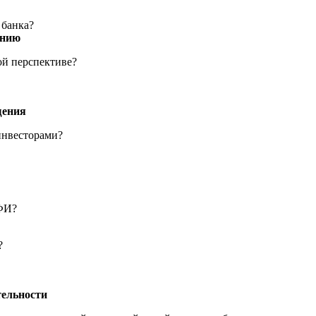
 банка?
анию
ой перспективе?
щения
инвесторами?
КФИ?
?
тельности