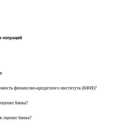
и операций
л
имость финансово-кредитного института (КФИ)?
 оценке банка?
к оценке банка?