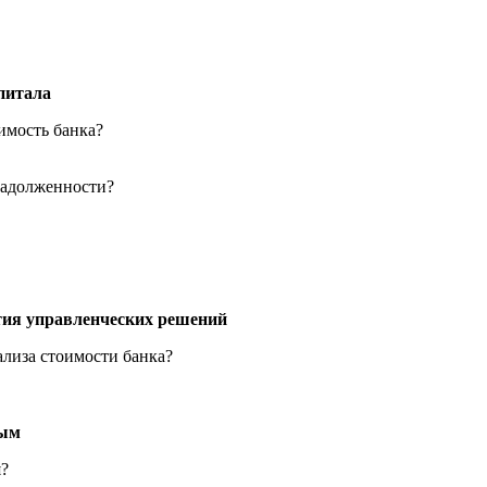
питала
имость банка?
задолженности?
тия управленческих решений
ализа стоимости банка?
вым
я?