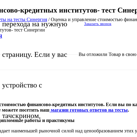
нсово-кредитных институтов- тест Сине
еты на тесты Синергия
/
Оценка и управление стоимостью финан
перехода на нужную
Заказать звонок
тутов- тест Синергии
Я
страницу. Если у вас
Вы отложили
Товар
в свою 
устройство с
стоимостью финансово-кредитных институтов. Если вы по как
е можете посетить наш
магазин готовых ответов на тесты
.
тачскрином,
 дипломные работы и практикумы
дает наименьшей рыночной силой над ценообразованием этих усл