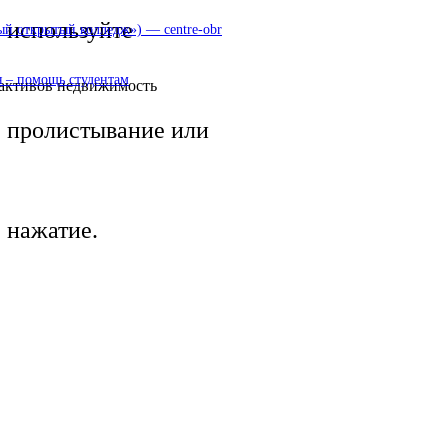
используйте
 открытый колледж») — centre-obr
 – помощь студентам
 активов недвижимость
пролистывание или
нажатие.