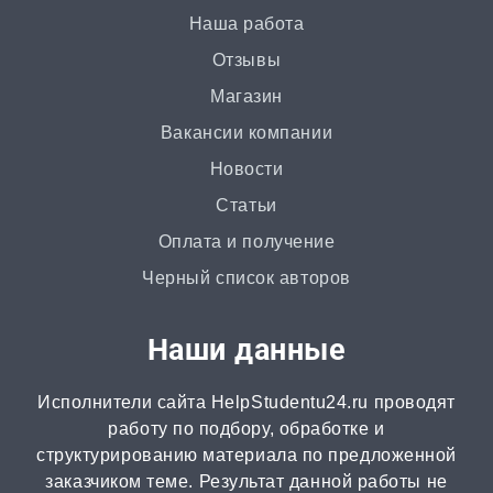
Наша работа
Ответы на билеты
Отзывы
от 2 часов | от 400 ₽
Магазин
Вакансии компании
Статья
Новости
от 2 часов | от 500 ₽
Статьи
Доклад
Оплата и получение
от 3 часов | от 500 ₽
Черный список авторов
Онлайн-помощь
Наши данные
от 2 часов | от 300 ₽
Исполнители сайта HelpStudentu24.ru проводят
Рецензия
работу по подбору, обработке и
от 2 часов | от 500 ₽
структурированию материала по предложенной
заказчиком теме. Результат данной работы не