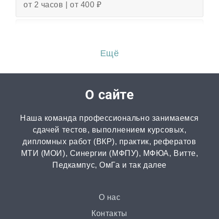
от 2 часов | от 400 ₽
Эссе
от 3 часов | от 500 ₽
Ещё
Перевод
от 2 часов | от 300 ₽
О сайте
Диссертация
Наша команда профессионально занимаемся
от 15 дней | от 15000 ₽
сдачей тестов, выполнением курсовых,
дипломных работ (ВКР), практик, рефератов
МТИ (МОИ), Синергии (МФПУ), МФЮА, Витте,
Бизнес-план
Педкампус, ОмГа и так далее
от 3 часов | от 500 ₽
Презентация
О нас
от 3 часов | от 500 ₽
Контакты