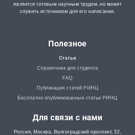
является готовым научным трудом, но может
Монография
служить источником для его написания.
2 часа | от 1000 ₽
ВКР
от 3 дней | от 5000 ₽
Полезное
РГР
Статьи
от 1 дня | от 700 ₽
Справочник для студента
FAQ
Маркетинговое исследование
Публикация статей РИНЦ
от 4 часов | от 500 ₽
Бесплатно опубликованные статьи РИНЦ
Автореферат
Для связи с нами
от 2 часов | от 500 ₽
Россия, Москва, Волгоградский проспект, 32,
Аннотация