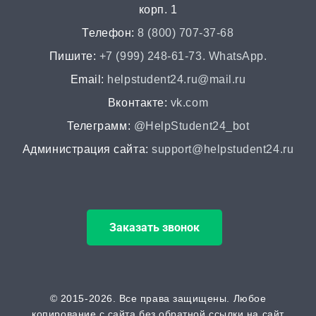
корп. 1
от 2 часов | от 400 ₽
Телефон:
8 (800) 707-37-68
НИР
Пишите:
+7 (999) 248-61-73. WhatsApp.
от 2 часов | от 5000 ₽
Email:
helpstudent24.ru@mail.ru
Вконтакте:
vk.com
Докторская диссертация
Телеграмм:
@HelpStudent24_bot
от 45 дней | от 100000 ₽
Администрация сайта:
support@helpstudent24.ru
Магистерская диссертация
от 15 дней | от 15000 ₽
Заказать звонок
Кандидатская диссертация
от 30 дней | от 50000 ₽
ВАК
© 2015-2026. Все права защищены. Любое
копирование с сайта без обратной ссылки на сайт