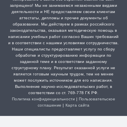
от 2 часов | от 500 ₽
запрещено! Мы не занимаемся незаконными видами
деятельности и НЕ предоставляем своим клиентам
Scopus
аттестаты, дипломы и прочие документы об
образовании. Мы действуем в рамках российского
от 2 часов | от 500 ₽
законодательства, оказывая методическую помощь в
написании учебных работ согласно Ваших требований
РИНЦ
и в соответствии с нашими условиями сотрудничества.
от 2 часов | от 500 ₽
Наши специалисты предоставляют услугу по сбору
обработке и структурированию информации по
заданной теме и в соответствии заданному
Шпаргалка
структурному плану. Результат оказанной услуги не
от 1 часа | от 300 ₽
является готовым научным трудом, тем не менее
может послужить источником для его написания.
Выполнение научно-исследовательских работ, в
Дистанционная задача
соответствии со ст. 769-778 ГК РФ.
от 1 часа | от 300 ₽
Политика конфиденциальности
|
Пользовательское
соглашение
|
Карта сайта
Творческая работа
от 3 часов | от 200 ₽
Clos