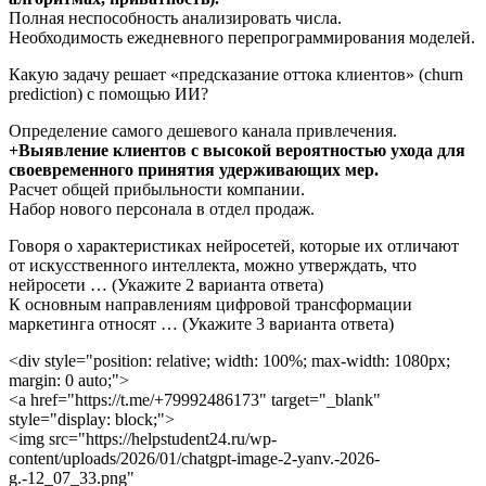
Полная неспособность анализировать числа.
Необходимость ежедневного перепрограммирования моделей.
Какую задачу решает «предсказание оттока клиентов» (churn
prediction) с помощью ИИ?
Определение самого дешевого канала привлечения.
+Выявление клиентов с высокой вероятностью ухода для
своевременного принятия удерживающих мер.
Расчет общей прибыльности компании.
Набор нового персонала в отдел продаж.
Говоря о характеристиках нейросетей, которые их отличают
от искусственного интеллекта, можно утверждать, что
нейросети … (Укажите 2 варианта ответа)
К основным направлениям цифровой трансформации
маркетинга относят … (Укажите 3 варианта ответа)
<div style="position: relative; width: 100%; max-width: 1080px;
margin: 0 auto;">
<a href="https://t.me/+79992486173" target="_blank"
style="display: block;">
<img src="https://helpstudent24.ru/wp-
content/uploads/2026/01/chatgpt-image-2-yanv.-2026-
g.-12_07_33.png"