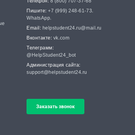
Телефон:
8 (800) 707-37-68
ВАК
Пишите:
+7 (999) 248-61-73.
WhatsApp.
от 2 часов | от 500 ₽
ые
Email:
helpstudent24.ru@mail.ru
Scopus
Вконтакте:
vk.com
от 2 часов | от 500 ₽
Телеграмм:
@HelpStudent24_bot
РИНЦ
Администрация сайта:
от 2 часов | от 500 ₽
support@helpstudent24.ru
Шпаргалка
от 1 часа | от 300 ₽
Заказать звонок
Дистанционная
задача
от 1 часа | от 300 ₽