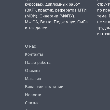
курсовых, дипломных работ
струк
(ВКР), практик, рефератов МТИ
по пр
(МОИ), Синергии (МФПУ),
теме. 
МФЮА, Витте, Педкампус, ОмГа
не яв
и так далее
трудом
источн
О нас
Контакты
Наша работа
Отзывы
Магазин
Вакансии компании
Новости
Статьи