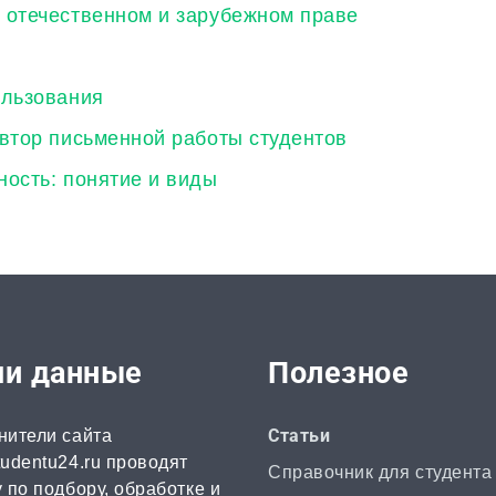
 отечественном и зарубежном праве
ользования
автор письменной работы студентов
ность: понятие и виды
и данные
Полезное
нители сайта
Статьи
udentu24.ru проводят
Справочник для студента
 по подбору, обработке и