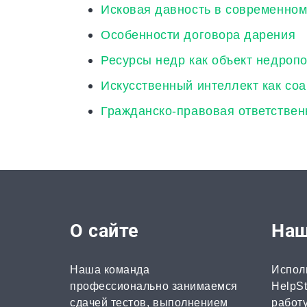
Исковая давность в современном
Особенности договора дарения
Ресурсы недр как объект недроп
Искусственный интеллект как со
Гражданско-правовая ответствен
О сайте
Наш
Наша команда
Испол
профессионально занимаемся
HelpSt
сдачей тестов, выполнением
работу