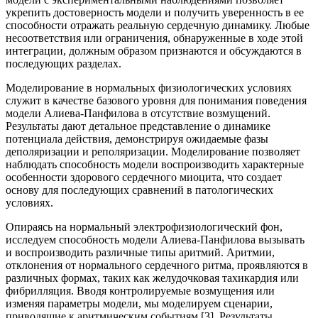
укрепить достоверность модели и получить уверенность в ее
способности отражать реальную сердечную динамику. Любые
несоответствия или ограничения, обнаруженные в ходе этой
интеграции, должным образом признаются и обсуждаются в
последующих разделах.
Моделирование в нормальных физиологических условиях
служит в качестве базового уровня для понимания поведения
модели Алиева-Панфилова в отсутствие возмущений.
Результаты дают детальное представление о динамике
потенциала действия, демонстрируя ожидаемые фазы
деполяризации и реполяризации. Моделирование позволяет
наблюдать способность модели воспроизводить характерные
особенности здорового сердечного миоцита, что создает
основу для последующих сравнений в патологических
условиях.
Опираясь на нормальный электрофизиологический фон,
исследуем способность модели Алиева-Панфилова вызывать
и воспроизводить различные типы аритмий. Аритмии,
отклонения от нормального сердечного ритма, проявляются в
различных формах, таких как желудочковая тахикардия или
фибрилляция. Вводя контролируемые возмущения или
изменяя параметры модели, мы моделируем сценарии,
приводящие к аритмическим событиям [3]. Результаты