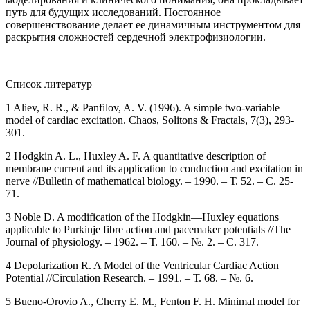
путь для будущих исследований. Постоянное
совершенствование делает ее динамичным инструментом для
раскрытия сложностей сердечной электрофизиологии.
Список литератур
1 Aliev, R. R., & Panfilov, A. V. (1996). A simple two-variable
model of cardiac excitation. Chaos, Solitons & Fractals, 7(3), 293-
301.
2 Hodgkin A. L., Huxley A. F. A quantitative description of
membrane current and its application to conduction and excitation in
nerve //Bulletin of mathematical biology. – 1990. – Т. 52. – С. 25-
71.
3 Noble D. A modification of the Hodgkin—Huxley equations
applicable to Purkinje fibre action and pacemaker potentials //The
Journal of physiology. – 1962. – Т. 160. – №. 2. – С. 317.
4 Depolarization R. A Model of the Ventricular Cardiac Action
Potential //Circulation Research. – 1991. – Т. 68. – №. 6.
5 Bueno-Orovio A., Cherry E. M., Fenton F. H. Minimal model for