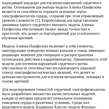
подходящий кандидат для изучения нарушений сердечного
ритма. Основанием для выбора модели Алиева-Панфилова
является ее способность отражать основные черты
электрофизиологии сердца, сохраняя при этом управляемый
уровень сложности [1]. Разработанная для представления
динамики одного сердечного миоцита, модель Алиева-
Панфилова обеспечивает баланс между точностью и
простотой, что делает ее благоприятной для углубленного
изучения аритмий.
Модель Алиева-Панфилова включает в себя элементы,
имитирующие поведение ионных каналов и токов, имеющих
решающее значение для генерации и распространения
потенциалов действия в кардиомиоцитах. Применимость этой
модели для изучения нарушений сердечного ритма
обусловлена ее способностью воспроизводить широкий
спектр электрофизиологических явлений, что делает ее
ценным инструментом для изучения механизмов, лежащих в
основе аритмий.
Для моделирования тонкостей сердечной электрофизиологии
было разработано множество вычислительных моделей,
каждая из которых предлагает уникальное понимание
поведения сердца в различных условиях. Среди них
выделяются модель Ходжкина-Хаксли, модель Фицхью-