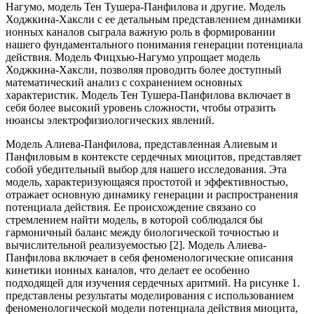
Нагумо, модель Тен Тушера-Панфилова и другие. Модель
Ходжкина-Хаксли с ее детальным представлением динамики
ионных каналов сыграла важную роль в формировании
нашего фундаментального понимания генерации потенциала
действия. Модель Фицхью-Нагумо упрощает модель
Ходжкина-Хаксли, позволяя проводить более доступный
математический анализ с сохранением основных
характеристик. Модель Тен Тушера-Панфилова включает в
себя более высокий уровень сложности, чтобы отразить
нюансы электрофизиологических явлений.
Модель Алиева-Панфилова, представленная Алиевым и
Панфиловым в контексте сердечных миоцитов, представляет
собой убедительный выбор для нашего исследования. Эта
модель, характеризующаяся простотой и эффективностью,
отражает основную динамику генерации и распространения
потенциала действия. Ее происхождение связано со
стремлением найти модель, в которой соблюдался бы
гармоничный баланс между биологической точностью и
вычислительной реализуемостью [2]. Модель Алиева-
Панфилова включает в себя феноменологические описания
кинетики ионных каналов, что делает ее особенно
подходящей для изучения сердечных аритмий. На рисунке 1.
представлены результаты моделирования с использованием
феноменологической модели потенциала действия миоцита,