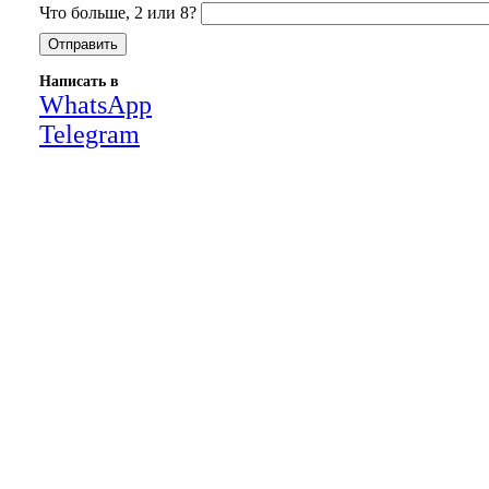
Что больше, 2 или 8?
Написать в
WhatsApp
Telegram
Close
this
module
НАША КОМПАНИЯ РАБОТАЕТ НА
РЕЗУЛЬТАТ, СВЯЖИТЕСЬ С НАМИ И
УБЕДИТЕСЬ САМИ
Для более оперативной связи