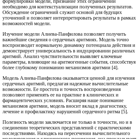
формулировки модели, признание этих ограничений
необходимо для контекстуализации полученных результатов.
Обсуждение ограничений служит основой для будущих
уточнений и позволяет интерпретировать результаты в рамках
возможностей модели.
Изучение модели Алиева-Панфилова позволяет получить
важнейшие сведения о сердечных аритмиях. Модель точно
воспроизводит нормальную динамику потенциала действия и
демонстрирует универсальность в индуцировании различных
аритмий. Анализ чувствительности выявляет ключевые
параметры, влияющие на аритмогенные события, способствуя
более глубокому пониманию механизмов аритмии [4].
Модель Алиева-Панфилова оказывается ценной для изучения
сердечных аритмий, предлагая надежные вычислительные
возможности. Ее простота и точность воспроизведения
позволяют применять ее на практике в клинических и
фармацевтических условиях. Расширяя наше понимание
механизмов аритмии, модель вносит вклад в диагностику,
лечение и профилактику нарушений сердечного ритма [5].
Полезность модели заключается не только в точности, но и в
соединении теоретических представлений с практическими
последствиями. Находясь на пересечении вычислительного
моделирования и клинического понимания, она прокладывает