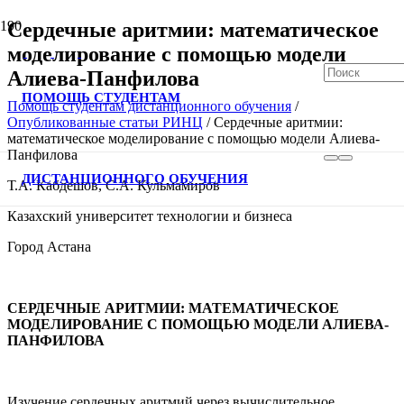
Сердечные аритмии: математическое
моделирование с помощью модели
Алиева-Панфилова
ПОМОЩЬ СТУДЕНТАМ
Помощь студентам дистанционного обучения
/
Опубликованные статьи РИНЦ
/
Сердечные аритмии:
математическое моделирование с помощью модели Алиева-
В спис
Панфилова
ДИСТАНЦИОННОГО ОБУЧЕНИЯ
Т.А. Кабдешов, С.А. Кульмамиров
Казахский университет технологии и бизнеса
Город Астана
СЕРДЕЧНЫЕ АРИТМИИ: МАТЕМАТИЧЕСКОЕ
МОДЕЛИРОВАНИЕ С ПОМОЩЬЮ МОДЕЛИ АЛИЕВА-
ПАНФИЛОВА
Изучение сердечных аритмий через вычислительное