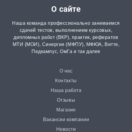
от 2 часов | от 300 ₽
О сайте
Диссертация
Наша команда профессионально занимаемся
от 15 дней | от 15000 ₽
сдачей тестов, выполнением курсовых,
дипломных работ (ВКР), практик, рефератов
МТИ (МОИ), Синергии (МФПУ), МФЮА, Витте,
Бизнес-план
Педкампус, ОмГа и так далее
от 3 часов | от 500 ₽
Презентация
О нас
от 3 часов | от 500 ₽
Контакты
Наша работа
Ответы на билеты
Отзывы
от 2 часов | от 400 ₽
Магазин
Вакансии компании
Статья
Новости
от 2 часов | от 500 ₽