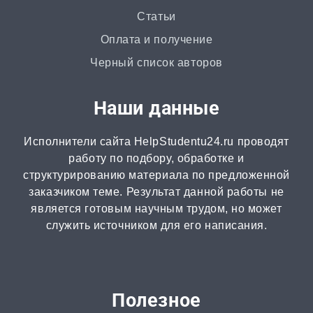
Статьи
Доклад
Оплата и получение
от 3 часов | от 500 ₽
Черный список авторов
Онлайн-помощь
Наши данные
от 2 часов | от 300 ₽
Исполнители сайта HelpStudentu24.ru проводят
Рецензия
работу по подбору, обработке и
от 2 часов | от 500 ₽
структурированию материала по предложенной
заказчиком теме. Результат данной работы не
является готовым научным трудом, но может
Монография
служить источником для его написания.
2 часа | от 1000 ₽
ВКР
от 3 дней | от 5000 ₽
Полезное