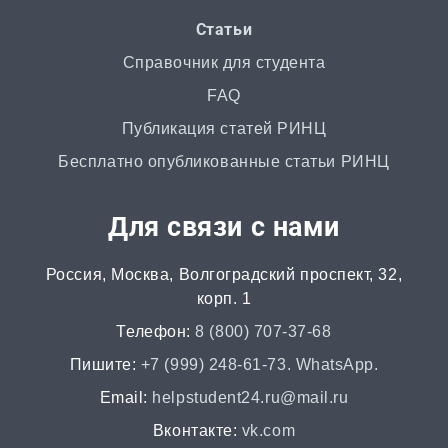
РГР
Статьи
от 1 дня | от 700 ₽
Справочник для студента
FAQ
Маркетинговое исследование
Публикация статей РИНЦ
от 4 часов | от 500 ₽
Бесплатно опубликованные статьи РИНЦ
Автореферат
Для связи с нами
от 2 часов | от 500 ₽
Россия, Москва, Волгоградский проспект, 32,
Аннотация
корп. 1
от 2 часов | от 400 ₽
Телефон:
8 (800) 707-37-68
НИР
Пишите:
+7 (999) 248-61-73. WhatsApp.
от 2 часов | от 5000 ₽
Email:
helpstudent24.ru@mail.ru
Вконтакте:
vk.com