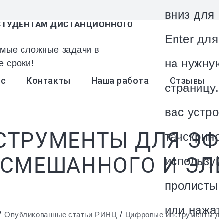
вниз для
ТУДЕНТАМ ДИСТАНЦИОННОГО
Enter дл
мые сложные задачи в
на нужну
е сроки!
ас
Контакты
Наша работа
Отзывы
страницу.
вас устро
СТРУМЕНТЫ ДЛЯ Э
тачскрин
 СМЕШАННОГО И ЭЛ
использу
пролисты
или нажа
/
/
Опубликованные статьи РИНЦ
Цифровые инструменты д