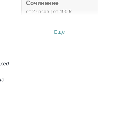
Сочинение
от 2 часов | от 400 ₽
Эссе
Ещё
от 3 часов | от 500 ₽
Перевод
от 2 часов | от 300 ₽
ixed
Диссертация
ic
от 15 дней | от 15000 ₽
Бизнес-план
от 3 часов | от 500 ₽
Презентация