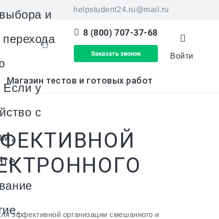
helpstudent24.ru@mail.ru
 выбора и
8 (800) 707-37-68
я перехода
Заказать звонок
Войти
ю
Магазин тестов и готовых работ
 Если у
йство с
ФФЕКТИВНОЙ
ом,
ЕКТРОННОГО
йте
вание
тие.
ля эффективной организации смешанного и