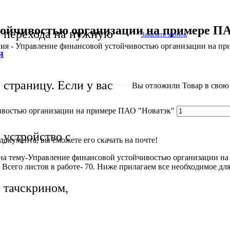
тойчивостью организации на примере ПА
перехода на нужную
Заказать звонок
ия - Управление финансовой устойчивостью организации на пр
Я
страницу. Если у вас
Вы отложили
Товар
в свою 
чивостью организации на примере ПАО "Новатэк"
устройство с
окумента, вы сможете его скачать на почте!
на тему-Управление финансовой устойчивостью организации на 
сего листов в работе- 70. Ниже прилагаем все необходимое для
тачскрином,