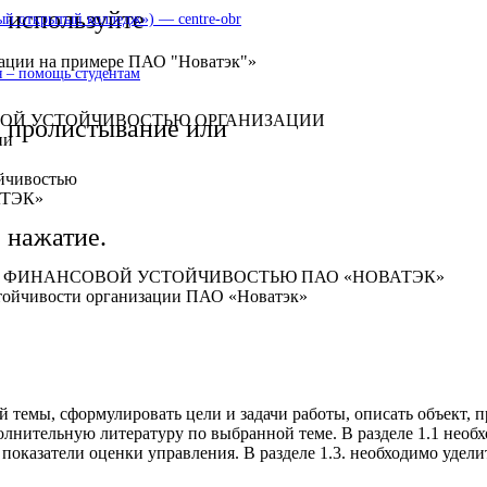
используйте
 открытый колледж») — centre-obr
зации на примере ПАО "Новатэк"»
 – помощь студентам
ВОЙ УСТОЙЧИВОСТЬЮ ОРГАНИЗАЦИИ
пролистывание или
ии
ойчивостью
ТЭК»
нажатие.
Я ФИНАНСОВОЙ УСТОЙЧИВОСТЬЮ ПАО «НОВАТЭК»
стойчивости организации ПАО «Новатэк»
й темы, сформулировать цели и задачи работы, описать объект,
олнительную литературу по выбранной теме. В разделе 1.1 нео
 показатели оценки управления. В разделе 1.3. необходимо уде