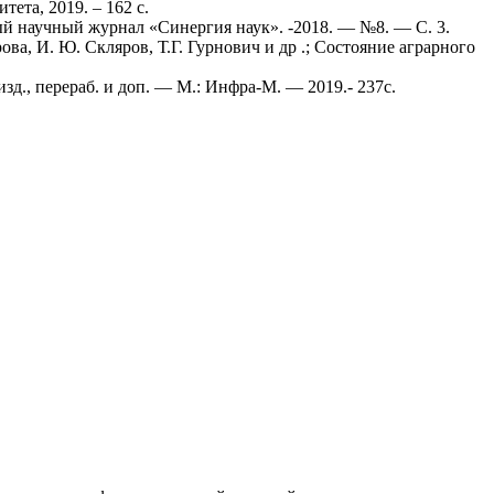
ета, 2019. – 162 с.
ый научный журнал «Синергия наук». -2018. — №8. — С. 3.
а, И. Ю. Скляров, Т.Г. Гурнович и др .; Состояние аграрного
д., перераб. и доп. — М.: Инфра-М. — 2019.- 237с.