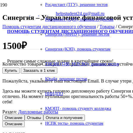
Росдистант (ТГУ), решение тестов
helpstudent24.ru@mail.ru
Синергия – Управление финансовой ус
Роспросвет (СДО), помощь студентам
Помощь студентам дистанционного обучения
/
Товары
/
Синерг
ПОМОЩЬ СТУДЕНТАМ ДИСТАНЦИОННОГО ОБУЧЕНИ
Синергия (МФПУ), решение тестов
1500
₽
Синергия (КЭП), помощь студентам
Решаем самые сложные задачи в кратчайшие сроки!
Количество товара Синергия - Управление финансовой устой
ТИСБИ (ТИБ, НОУ ВО), решение тестов
Купить
Заказать в 1 клик
Юрайт, решение тестов
Пожалуйста, указывайте Ваш настоящий Email. В случае утери д
Здесь вы можете купить готовую дипломную работу Синергия 
НИИДПО
отлично. На момент публикации оригинальность работы 50+%. В
себя!
КМЭПТ- помощь студенту колледжа
Раздел:
Дипломные работы
Описание
Отзывы
Оплата и получение
НСПК тесты- помощь студентам
Описание