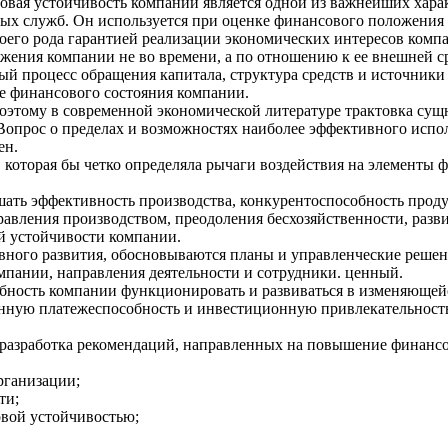
овая устойчивость компании является одной из важнейших харак
ых служб. Он используется при оценке финансового положения 
оего рода гарантией реализации экономических интересов компа
жения компании не во времени, а по отношению к ее внешней сре
ый процесс обращения капитала, структура средств и источник
ие финансового состояния компании.
оэтому в современной экономической литературе трактовка сущн
Вопрос о пределах и возможностях наиболее эффективного испо
ен.
 которая бы четко определяла рычаги воздействия на элементы 
ать эффективность производства, конкурентоспособность проду
равления производством, преодоления бесхозяйственности, разв
й устойчивости компании.
вного развития, обосновываются планы и управленческие решен
омпании, направления деятельности и сотрудники. ценный.
обность компании функционировать и развиваться в изменяющей
оянную платежеспособность и инвестиционную привлекательность
разработка рекомендаций, направленных на повышение финансо
рганизации;
ти;
овой устойчивостью;