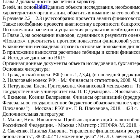
Глава 2 должна носить расчетный характер.
Войти
В ней, на основании данных объекта исследования, необходимо
характеристику организации, обратить внимание на его особен
В разделе 2.2 – 2.3 целесообразно провести анализ финансово
Также необходимо провести диагностику вероятности банкротст
По окончании расчетов и управления результатов необходимо 
В Главе 3, на основании выводов, сделанных в результате о
«Новатэк», просчитать в прогнозе показатели финансовой усто
В заключении необходимо отразить основные положения дипл
В приложение выносятся расчетные таблицы и копии финансов
4. Исходные данные по ВКР:
Организационные документы объекта исследования, бухгалтерск
Основная литература:
1. Гражданский кодекс РФ (часть 1,2,3,4), (в последней редакци
2. Налоговый кодекс РФ: - М.: Финансы и статистика, 2008. Ч. 1,
3. Патрушева, Елена Григорьевна. Финансовый менеджмент [Тек
государственный университет им. П. Г. Демидова. - Ярославль : 
4. Екимова, Ксения Валерьевна. Финансы организаций (предпри
Федеральное государственное бюджетное образовательное учр
Плеханова"). - Москва : РЭУ им. Г. В. Плеханова, 2018. - 423 с.
Дополнительная литература:
1. Малис, Нина Ильинична. Прибыль организаций: налогообложе
Российской Федерации. - Москва : Магистр : ИНФРА-М, 2018. - 
2. Савченко, Наталья Львовна. Управление финансовыми ресур
безопасность", 38.05.02 "Таможенное дело" / Н. Л. Савченко 