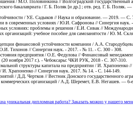
ения / М.О. Половинкина // Волгоградский государственный агра
го бакалавриата / Г. Б. Поляк [и др.] ; отв. ред. Г. Б. Поляк. —
йчивости / У.Е. Садыков // Наука и образование. — 2019. — С. 
 в современных условиях / Ю.И. Сафронова // Синергия наук. -2
ных условиях: проблемы и решения / Е.И. Сивак // Международ
организаций: учебное пособие для самозанятости / Ю. М. Скляро
пции финансовой устойчивости компании / А.А. Стародубцева // 
. Тихонов // Синергия наук. - 2017. - № 11. - С. 300 - 308.
состояния предприятия / О.Е. Федулова // Финансовый менеджм
0 ноября 2017 г.). - Чебоксары: ЧКИ РУК, 2018 - С. 307-310.
льной структуры капитала на предприятии / И. Храпоненко // Син
И. Храпоненко // Синергия наук. 2017. № 14. - С. 144-149.
тий / Д.Д. Чертков // Вестник Донского государственного аграрн
коммерческих организаций / А.Д. Шеремет, Е.В. Негашев. — 6-е 