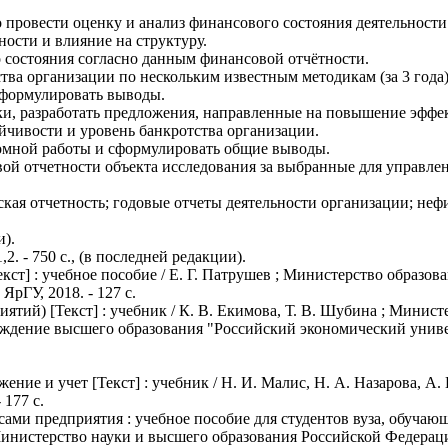
 провести оценку и анализ финансового состояния деятельности
ности и влияние на структуру.
го состояния согласно данным финансовой отчётности.
ва организации по нескольким известным методикам (за 3 года)
сформулировать выводы.
ценки, разработать предложения, направленные на повышение э
йчивости и уровень банкротства организации.
омной работы и сформулировать общие выводы.
ой отчетности объекта исследования за выбранные для управле
ая отчетность; годовые отчеты деятельности организации; нефи
и).
2. - 750 с., (в последней редакции).
ст] : учебное пособие / Е. Г. Патрушев ; Министерство образо
ЯрГУ, 2018. - 127 с.
ятий) [Текст] : учебник / К. В. Екимова, Т. В. Шубина ; Минис
еждение высшего образования "Российский экономический униве
ние и учет [Текст] : учебник / Н. И. Малис, Н. А. Назарова, А
177 с.
сами предприятия : учебное пособие для студентов вуза, обуча
; Министерство науки и высшего образования Российской Федера