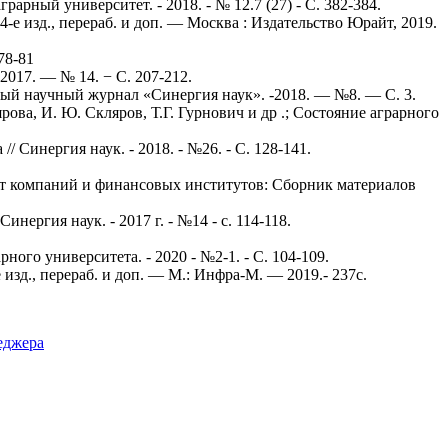
рный университет. - 2018. - № 12.7 (27) - С. 382-384.
 4-е изд., перераб. и доп. — Москва : Издательство Юрайт, 2019.
78-81
017. — № 14. − С. 207-212.
ный научный журнал «Синергия наук». -2018. — №8. — С. 3.
ва, И. Ю. Скляров, Т.Г. Гурнович и др .; Состояние аграрного
Синергия наук. - 2018. - №26. - С. 128-141.
ент компаний и финансовых институтов: Сборник материалов
ергия наук. - 2017 г. - №14 - с. 114-118.
ого университета. - 2020 - №2-1. - С. 104-109.
изд., перераб. и доп. — М.: Инфра-М. — 2019.- 237с.