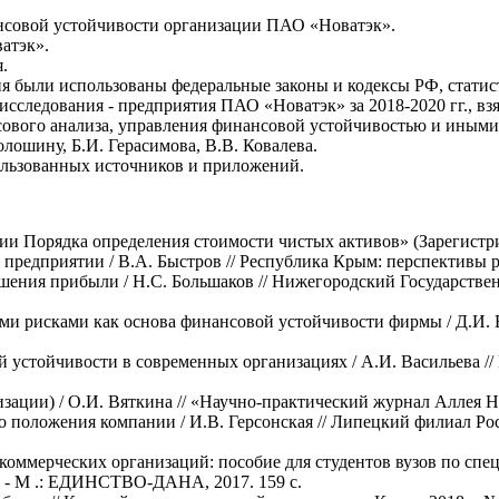
нсовой устойчивости организации ПАО «Новатэк».
атэк».
.
ия были использованы федеральные законы и кодексы РФ, стати
исследования - предприятия ПАО «Новатэк» за 2018-2020 гг., вз
сового анализа, управления финансовой устойчивостью и иными
лошину, Б.И. Герасимова, В.В. Ковалева.
спользованных источников и приложений.
ии Порядка определения стоимости чистых активов» (Зарегистр
 предприятии / В.А. Быстров // Республика Крым: перспективы р
шения прибыли / Н.С. Большаков // Нижегородский Государстве
ми рисками как основа финансовой устойчивости фирмы / Д.И. 
й устойчивости в современных организациях / А.И. Васильева 
изации) / О.И. Вяткина // «Научно-практический журнал Аллея 
о положения компании / И.В. Герсонская // Липецкий филиал Р
коммерческих организаций: пособие для студентов вузов по спец
я. - М .: ЕДИНСТВО-ДАНА, 2017. 159 с.