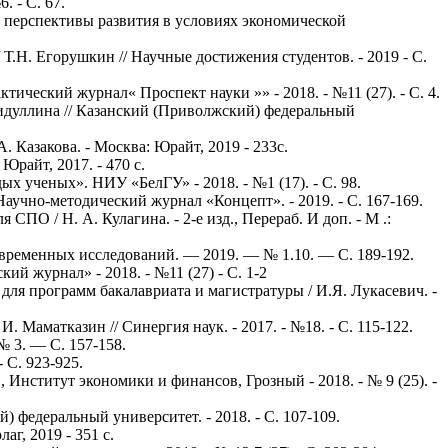
. - С. 67.
: перспективы развития в условиях экономической
.Н. Егорушкин // Научные достижения студентов. - 2019 - С.
ческий журнал« Проспект науки »» - 2018. - №11 (27). - С. 4.
гидуллина // Казанский (Приволжский) федеральный
 Казакова. - Москва: Юрайт, 2019 - 233с.
Юрайт, 2017. - 470 с.
 ученых». НИУ «БелГУ» - 2018. - №1 (17). - С. 98.
Научно-методический журнал «Концепт». - 2019. - С. 167-169.
ПО / Н. А. Кулагина. - 2-е изд., Перераб. И доп. - М .:
овременных исследований. — 2019. — № 1.10. — С. 189-192.
й журнал» - 2018. - №11 (27) - С. 1-2
для программ бакалавриата и магистратуры / И.Я. Лукасевич. -
Маматказин // Синергия наук. - 2017. - №18. - С. 115-122.
№ 3. — С. 157-158.
 С. 923-925.
Институт экономики и финансов, Грозный - 2018. - № 9 (25). -
федеральный университет. - 2018. - С. 107-109.
г, 2019 - 351 с.