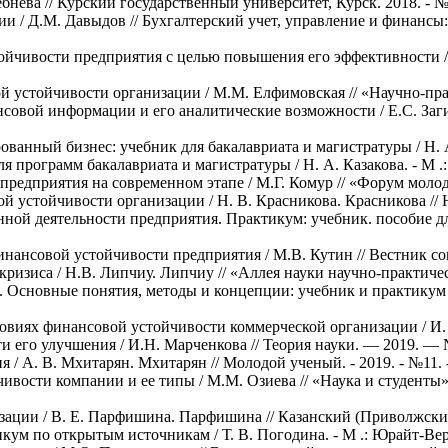
нева // Курский государственный университет, Курск. 2018. - №6
и / Д.М. Давыдов // Бухгалтерский учет, управление и финансы
ойчивости предприятия с целью повышения его эффективности / Т
стойчивости организации / М.М. Елфимовская // «Научно-практи
ансовой информации и его аналитические возможности / Е.С. За
ванный бизнес: учебник для бакалавриата и магистратуры / Н. А.
 программ бакалавриата и магистратуры / Н. А. Казакова. - М .: 
едприятия на современном этапе / М.Г. Комур // «Форум молодых
й устойчивости организации / Н. В. Красникова. Красникова // 
ой деятельности предприятия. Практикум: учебник. пособие для С
инансовой устойчивости предприятия / М.В. Кутин // Вестник с
изиса / Н.В. Липчиу. Липчиу // «Аллея науки научно-практически
1. Основные понятия, методы и концепции: учебник и практикум 
иях финансовой устойчивости коммерческой организации / И. И. 
и его улучшения / И.Н. Марченкова // Теория науки. — 2019. — 
/ А. В. Мхитарян. Мхитарян // Молодой ученый. - 2019. - №11. -
ости компании и ее типы / М.М. Озиева // «Наука и студенты», 
ции / В. Е. Парфишина. Парфишина // Казанский (Приволжский) 
м по открытым источникам / Т. В. Погодина. - М .: Юрайт-Верла