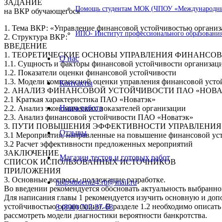
ЗАДАНИЕ
Помощь студентам МОК (ЧПОУ «Международный
на ВКР обучающегося
1. Тема ВКР: «Управление финансовой устойчивостью органи
ИПО- Институт профессионального образования
2. Структура ВКР:
ВВЕДЕНИЕ
1. ТЕОРЕТИЧЕСКИЕ ОСНОВЫ УПРАВЛЕНИЯ ФИНАНСО
О нас
1.1. Сущность и факторы финансовой устойчивости организац
1.2. Показатели оценки финансовой устойчивости
1.3. Модели комплексной оценки управления финансовой уст
Контакты
2. АНАЛИЗ ФИНАНСОВОЙ УСТОЙЧИВОСТИ ПАО «НОВА
2.1 Краткая характеристика ПАО «Новатэк»
Наша работа
2.2. Анализ экономических показателей организации
2.3. Анализ финансовой устойчивости ПАО «Новатэк»
3. ПУТИ ПОВЫШЕНИЯ ЭФФЕКТИВНОСТИ УПРАВЛЕНИ
Отзывы
3.1 Мероприятия, направленные на повышение финансовой у
3.2 Расчет эффективности предложенных мероприятий
ЗАКЛЮЧЕНИЕ
Магазин тестов и готовых работ
СПИСОК ИСПОЛЬЗОВАННЫХ ИСТОЧНИКОВ
ПРИЛОЖЕНИЯ
3. Основные вопросы, подлежащие разработке.
helpstudent24.ru@mail.ru
Во введении рекомендуется обосновать актуальность выбранно
Для написания главы 1 рекомендуется изучить основную и доп
устойчивостью организации. В разделе 1.2 необходимо описать
8 (800) 707-37-68
рассмотреть модели диагностики вероятности банкротства.