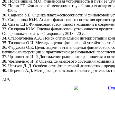
28. Половинкина М.О. Финансовая устойчивость и пути ее улучш
29. Поляк Г.Б. Финансовый менеджмент: учебник для академическо
— 456 с.
30. Садыков У.Е. Оценка платежеспособности и финансовой усто
31. Сафронова Ю.И. Анализ финансового состояния организации
32. Сивак Е.И. Финансовая устойчивость компаний в современ
33. Склярова Ю.М. Оценка финансовой устойчивости кредитных 
Ставропольского а-т. - Ставрополь, 2018 - 20 с.
34. Стародубцева А.А. Поиск оптимальной интерпретации конце
35. Тихонова О.И. Методы оценки финансовой устойчивости / О.И
36. Федулова О.Е. Цели, задачи и этапы оценки финансового 
научной конференции и практической региональной переписки (2
37. Чрапоненко И. Р. Достижение рыночного равновесия и оптима
38. Чрапоненко И. Р. Оценка финансового состояния компании / 
39. Чертков Д. Д. Особенности финансовой диагностики предприя
40. Шеремет А.Д. Методика финансового анализа деятельности 
7376