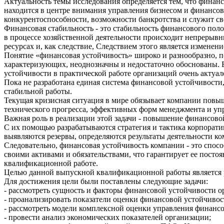
Актуальность темы исследования определяется тем, что финанс
находится в центре внимания управления бизнесом и финансов
конкурентоспособности, возможности банкротства и служит св
Финансовая стабильность - это стабильность финансового поло
в процессе хозяйственной деятельности происходит непрерывн
ресурсах и, как следствие, Следствием этого является изменен
Понятие «финансовая устойчивость» широко и разнообразно, п
характеризующих, неоднозначны и недостаточно обоснованы. 
устойчивости в практической работе организаций очень актуал
Пока не разработана единая система финансовой устойчивости,
стабильной работы.
Текущая кризисная ситуация в мире обязывает компании повыш
технического прогресса, эффективных форм менеджмента и уп
Важная роль в реализации этой задачи - повышение финансово
С их помощью разрабатываются стратегия и тактика корпорати
выявляются резервы, определяются результаты деятельности к
Следовательно, финансовая устойчивость компании - это спос
своими активами и обязательствами, что гарантирует ее пост
квалификационной работе.
Целью данной выпускной квалификационной работы является 
Для достижения цели были поставлены следующие задачи:
- рассмотреть сущность и факторы финансовой устойчивости о
- проанализировать показатели оценки финансовой устойчивос
- рассмотреть модели комплексной оценки управления финанс
- провести анализ экономических показателей организации;