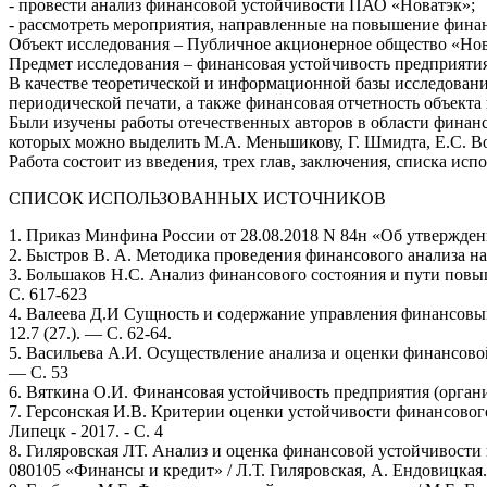
- провести анализ финансовой устойчивости ПАО «Новатэк»;
- рассмотреть мероприятия, направленные на повышение фина
Объект исследования – Публичное акционерное общество «Нов
Предмет исследования – финансовая устойчивость предприятия
В качестве теоретической и информационной базы исследован
периодической печати, а также финансовая отчетность объекта 
Были изучены работы отечественных авторов в области финан
которых можно выделить М.А. Меньшикову, Г. Шмидта, Е.С. Во
Работа состоит из введения, трех глав, заключения, списка и
СПИСОК ИСПОЛЬЗОВАННЫХ ИСТОЧНИКОВ
1. Приказ Минфина России от 28.08.2018 N 84н «Об утвержден
2. Быстров В. А. Методика проведения финансового анализа на
3. Большаков Н.С. Анализ финансового состояния и пути повы
С. 617-623
4. Валеева Д.И Сущность и содержание управления финансовы
12.7 (27.). — С. 62-64.
5. Васильева А.И. Осуществление анализа и оценки финансово
— С. 53
6. Вяткина О.И. Финансовая устойчивость предприятия (орган
7. Герсонская И.В. Критерии оценки устойчивости финансовог
Липецк - 2017. - С. 4
8. Гиляровская ЛТ. Анализ и оценка финансовой устойчивости 
080105 «Финансы и кредит» / Л.Т. Гиляровская, А. Ендовицка