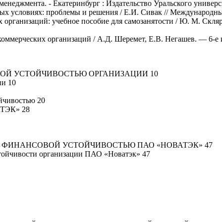
неджмента. - Екатеринбург : Издательство Уральского университ
ых условиях: проблемы и решения / Е.И. Сивак // Международн
рганизаций: учебное пособие для самозанятости / Ю. М. Скляров
оммерческих организаций / А.Д. Шеремет, Е.В. Негашев. — 6-е из
ВОЙ УСТОЙЧИВОСТЬЮ ОРГАНИЗАЦИИ 10
ии 10
йчивостью 20
ЭК» 28
 ФИНАНСОВОЙ УСТОЙЧИВОСТЬЮ ПАО «НОВАТЭК» 47
тойчивости организации ПАО «Новатэк» 47