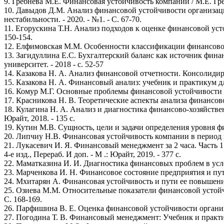
9. Гребнева М.Е. Финансовая устойчивость компании / М.Е. Греб
10. Давыдов Д.М. Анализ финансовой устойчивости организаци
нестабильности. - 2020. - №1. - С. 67-70.
11. Егорускина Т.Н. Анализ подходов к оценке финансовой уст
150-154.
12. Елфимовская М.М. Особенности классификации финансовой у
13. Загидуллина Е.С. Бухгалтерский баланс как источник фин
университет. - 2018 - с. 52-57
14. Казакова Н. А. Анализ финансовой отчетности. Консолидиро
15. Казакова Н. А. Финансовый анализ: учебник и практикум для
16. Комур М.Г. Основные проблемы финансовой устойчивости пр
17. Красникова Н. В. Теоретические аспекты анализа финансово
18. Кулагина Н. А. Анализ и диагностика финансово-хозяйственн
Юрайт, 2018. - 135 с.
19. Кутин М.В. Сущность, цели и задачи определения уровня ф
20. Липчиу Н.В. Финансовая устойчивость компании в период кр
21. Лукасевич И. Я. Финансовый менеджмент за 2 часа. Часть 
4-е изд., Перераб. И доп. - М .: Юрайт, 2019. - 377 с.
22. Маматказина И. И. Диагностика финансовых проблем в услов
23. Марченкова И. Н. Финансовое состояние предприятия и пут
24. Мхитарян А. Финансовая устойчивость и пути ее повышения 
25. Озиева М.М. Относительные показатели финансовой устойчив
С. 168-169.
26. Парфишина В. Е. Оценка финансовой устойчивости организа
27. Погодина Т. В. Финансовый менеджмент: Учебник и практику