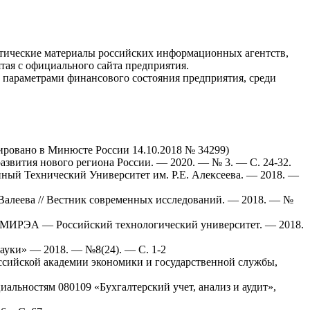
стические материалы российских информационных агентств,
ятая c официального сайта предприятия.
 параметрами финансового состояния предприятия, среди
ировано в Минюсте России 14.10.2018 № 34299)
азвития нового региона России. — 2020. — № 3. — С. 24-32.
нный Технический Университет им. Р.Е. Алексеева. — 2018. —
Валеева // Вестник современных исследований. — 2018. — №
// МИРЭА — Российский технологический университет. — 2018.
Науки» — 2018. — №8(24). — С. 1-2
оссийской академии экономики и государственной службы,
иальностям 080109 «Бухгалтерский учет, анализ и аудит»,