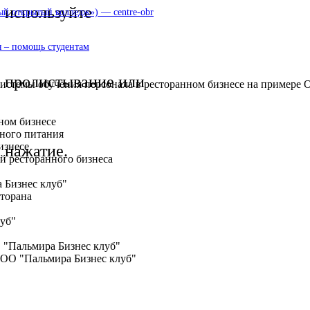
используйте
 открытый колледж») — centre-obr
 – помощь студентам
пролистывание или
системы обучения персонала в ресторанном бизнесе на примере
нном бизнесе
ного питания
изнесе
нажатие.
й ресторанного бизнеса
 Бизнес клуб"
сторана
луб"
 "Пальмира Бизнес клуб"
ООО "Пальмира Бизнес клуб"