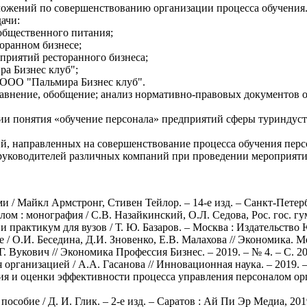
ложений по совершенствованию организации процесса обучения
ачи:
общественного питания;
торанном бизнесе;
приятий ресторанного бизнеса;
ра Бизнес клуб";
 ООО "Пальмира Бизнес клуб".
равнение, обобщение; анализ нормативно-правовых документов 
нии понятия «обучение персонала» предприятий сферы туриндуст
ий, направленных на совершенствование процесса обучения пер
уководителей различных компаний при проведении мероприятий
 / Майкл Армстронг, Стивен Тейлор. – 14-е изд. – Санкт-Петербу
: монография / С.В. Назайкинский, О.Л. Седова, Рос. гос. гуман
 практикум для вузов / Т. Ю. Базаров. – Москва : Издательство Ю
/ О.И. Беседина, Д.И. Зновенко, Е.В. Малахова // Экономика. Ме
Г. Вукович // Экономика Профессия Бизнес. – 2019. – № 4. – С. 20
организацией / А.А. Гасанова // Инновационная наука. – 2019. –
ния и оценки эффективности процесса управления персоналом о
особие / Д. И. Глик. – 2-е изд. – Саратов : Ай Пи Эр Медиа, 2019