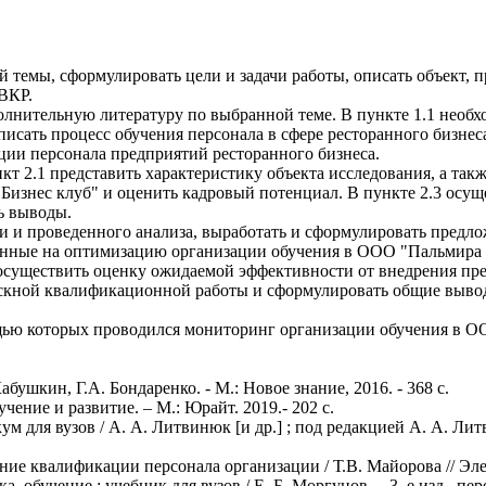
 темы, сформулировать цели и задачи работы, описать объект, 
ВКР.
олнительную литературу по выбранной теме. В пункте 1.1 необ
исать процесс обучения персонала в сфере ресторанного бизнеса,
ии персонала предприятий ресторанного бизнеса.
кт 2.1 представить характеристику объекта исследования, а так
Бизнес клуб" и оценить кадровый потенциал. В пункте 2.3 осуще
ь выводы.
нки и проведенного анализа, выработать и сформулировать пред
ленные на оптимизацию организации обучения в ООО "Пальмира Б
.3 осуществить оценку ожидаемой эффективности от внедрения п
скной квалификационной работы и сформулировать общие выво
щью которых проводился мониторинг организации обучения в О
ушкин, Г.А. Бондаренко. - М.: Новое знание, 2016. - 368 c.
ение и развитие. – М.: Юрайт. 2019.- 202 с.
 для вузов / А. А. Литвинюк [и др.] ; под редакцией А. А. Литви
ие квалификации персонала организации / Т.В. Майорова // Эле
, обучение : учебник для вузов / Е. Б. Моргунов. – 3–е изд., пер