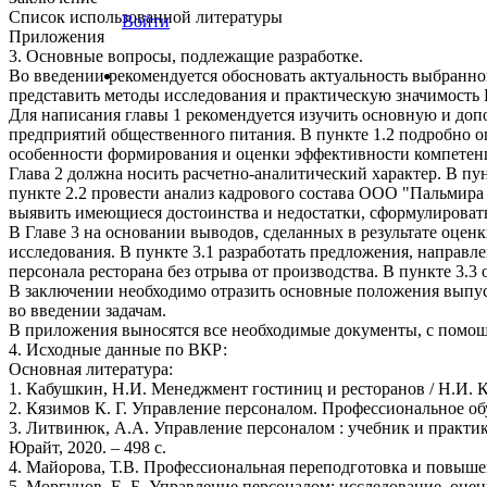
Список использованной литературы
Войти
Приложения
3. Основные вопросы, подлежащие разработке.
Во введении рекомендуется обосновать актуальность выбранной
представить методы исследования и практическую значимость 
Для написания главы 1 рекомендуется изучить основную и доп
предприятий общественного питания. В пункте 1.2 подробно оп
особенности формирования и оценки эффективности компетенц
Глава 2 должна носить расчетно-аналитический характер. В пун
пункте 2.2 провести анализ кадрового состава ООО "Пальмира 
выявить имеющиеся достоинства и недостатки, сформулироват
В Главе 3 на основании выводов, сделанных в результате оце
исследования. В пункте 3.1 разработать предложения, направ
персонала ресторана без отрыва от производства. В пункте 3
В заключении необходимо отразить основные положения выпу
во введении задачам.
В приложения выносятся все необходимые документы, с помо
4. Исходные данные по ВКР:
Основная литература:
1. Кабушкин, Н.И. Менеджмент гостиниц и ресторанов / Н.И. Каб
2. Кязимов К. Г. Управление персоналом. Профессиональное обуч
3. Литвинюк, А.А. Управление персоналом : учебник и практикум
Юрайт, 2020. – 498 с.
4. Майорова, Т.В. Профессиональная переподготовка и повышен
5. Моргунов, Е. Б. Управление персоналом: исследование, оценка