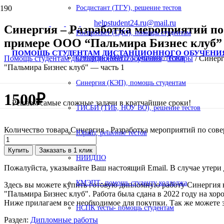
Росдистант (ТГУ), решение тестов
helpstudent24.ru@mail.ru
Синергия – Разработка мероприятий по
Роспросвет (СДО), помощь студентам
примере ООО “Пальмира Бизнес клуб” 
ПОМОЩЬ СТУДЕНТАМ ДИСТАНЦИОННОГО ОБУЧЕНИ
Помощь студентам дистанционного обучения
/
Товары
/
Синерг
Синергия (МФПУ), решение тестов
"Пальмира Бизнес клуб" — часть 1
Синергия (КЭП), помощь студентам
1500
₽
Решаем самые сложные задачи в кратчайшие сроки!
ТИСБИ (ТИБ, НОУ ВО), решение тестов
Количество товара Синергия - Разработка мероприятий по со
Юрайт, решение тестов
Купить
Заказать в 1 клик
НИИДПО
Пожалуйста, указывайте Ваш настоящий Email. В случае утери д
КМЭПТ- помощь студенту колледжа
Здесь вы можете купить готовую дипломную работу Синергия 
"Пальмира Бизнес клуб". Работа была сдана в 2022 году на хор
Ниже прилагаем все необходимое для покупки. Так же можете з
НСПК тесты- помощь студентам
Раздел:
Дипломные работы