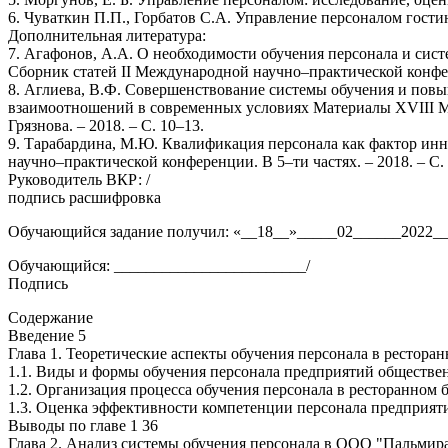
6. Чуваткин П.П., Горбатов С.А. Управление персоналом гости
Дополнительная литература:
7. Агафонов, А.А. О необходимости обучения персонала и сис
Сборник статей II Международной научно–практической конфере
8. Аглиева, В.Ф. Совершенствование системы обучения и повыш
взаимоотношений в современных условиях Материалы XVIII Ме
Грязнова. – 2018. – С. 10–13.
9. Тарабардина, М.Ю. Квалификация персонала как фактор инн
научно–практической конференции. В 5–ти частях. – 2018. – С.
Руководитель ВКР: /
подпись расшифровка
Обучающийся задание получил: «__18__»_____02______2022__
Обучающийся: ________________________/
Подпись
Содержание
Введение 5
Глава 1. Теоретические аспекты обучения персонала в ресторан
1.1. Виды и формы обучения персонала предприятий обществе
1.2. Организация процесса обучения персонала в ресторанном б
1.3. Оценка эффективности компетенции персонала предприяти
Выводы по главе 1 36
Глава 2. Анализ системы обучения персонала в ООО "Пальмира