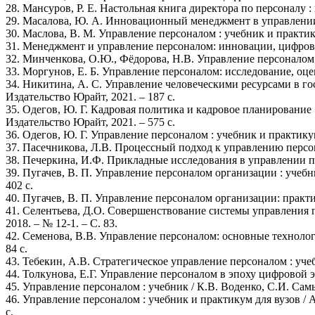
28. Мансуров, Р. Е. Настольная книга директора по персоналу : п
29. Масалова, Ю. А. Инновационный менеджмент в управлении пе
30. Маслова, В. М. Управление персоналом : учебник и практикум
31. Менеджмент и управление персоналом: инновации, цифровые 
32. Минченкова, О.Ю., Фёдорова, Н.В. Управление персоналом:
33. Моргунов, Е. Б. Управление персоналом: исследование, оценка
34. Никитина, А. С. Управление человеческими ресурсами в гос
Издательство Юрайт, 2021. – 187 с.
35. Одегов, Ю. Г. Кадровая политика и кадровое планирование : 
Издательство Юрайт, 2021. – 575 с.
36. Одегов, Ю. Г. Управление персоналом : учебник и практикум д
37. Пасечникова, Л.В. Процессный подход к управлению персона
38. Печеркина, И.Ф. Прикладные исследования в управлении пер
39. Пугачев, В. П. Управление персоналом организации : учебник
402 с.
40. Пугачев, В. П. Управление персоналом организации: практику
41. Селентьева, Д.О. Совершенствование системы управления 
2018. – № 12-1. – С. 83.
42. Семенова, В.В. Управление персоналом: основные технологии
84 с.
43. Тебекин, А.В. Стратегическое управление персоналом : учеб
44. Толкунова, Е.Г. Управление персоналом в эпоху цифровой эко
45. Управление персоналом : учебник / К.В. Воденко, С.И. Самыги
46. Управление персоналом : учебник и практикум для вузов / А.
с.