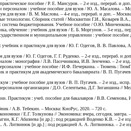
рактическое пособие / Р. Е. Мансуров. – 2-е изд., перераб. и доп.
рсоналом : учебное пособие для вузов / Ю. А. Масалова. – Моск
 для вузов / В. М. Маслова. – 4-е изд., перераб. и доп. – Москва
технологии. Сборник статей / Москвитин Г.И., Козырев В.А., Яр
 система бюджетирования. Учебное пособие / О.Ю. Минченкова, 
, обучение : учебник для вузов / Е. Б. Моргунов. – 3-е изд., пер
ударственном и муниципальном управлении : учебное пособие для в
учебник и практикум для вузов / Ю. Г. Одегов, В. В. Павлова, А. 
ля вузов / Ю. Г. Одегов, Г. Г. Руденко. – 2-е изд., перераб. и до
лом : монография / Л.В. Пасечникова, И.В. Зенченко. – 2-е изд.
соналом : учебное пособие / И.Ф. Печеркина. – Тюмень : ТюмГУ,
 и практикум для академического бакалавриата / В. П. Пугачев. –
м : учебное пособие для вузов / В. П. Пугачев. – 2-е изд., испр.
персоналом организации / Д.О. Селентьева, Д.Г. Зиганшина // 
. Практикум : учеб. пособие для бакалавров / В.В. Семенова, И.
ник / А.В. Тебекин. – Москва: КноРус, 2020. – 720 с.
номики / Е.Г. Толкунова // Экономика: вчера, сегодня, завтра. – 
н, К.Г. Абазиева [и др.] ; под редакцией Воденко К.В. – 2-е изд.
 А. Литвинюк [и др.] ; под редакцией А. А. Литвинюка. – 2-е изд