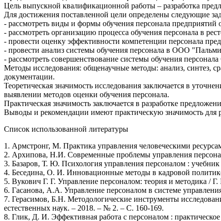
Цель выпускной квалификационной работы – разработка пред
Для достижения поставленной цели определены следующие зад
- рассмотреть виды и формы обучения персонала предприятий 
- рассмотреть организацию процесса обучения персонала в рес
- провести оценку эффективности компетенции персонала пред
- провести анализ системы обучения персонала в ООО "Пальми
- рассмотреть совершенствование системы обучения персонала
Методы исследования: общенаучные методы: анализ, синтез, с
документации.
Теоретическая значимость исследования заключается в уточне
выявлении методов оценки обучения персонала.
Практическая значимость заключается в разработке предложен
Выводы и рекомендации имеют практическую значимость для р
Список использованной литературы
1. Армстронг, М. Практика управления человеческими ресурсами
2. Архипова, Н.И. Современные проблемы управления персоналом 
3. Базаров, Т. Ю. Психология управления персоналом : учебник и
4. Беседина, О. И. Инновационные методы в кадровой политике 
5. Вукович Г. Г. Управление персоналом: теория и методика / Г. 
6. Гасанова, А.А. Управление персоналом в системе управления 
7. Герасимов, Б.Н. Методологические инструменты исследова
естественных наук. – 2018. – № 2. – С. 160-169.
8. Глик, Д. И. Эффективная работа с персоналом : практическое п