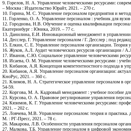
9. Горелов, Н. А. Управление человеческими ресурсами: совреме
– Москва : Издательство Юрайт, 2021. – 270 с.
10. Горина, М. С. Управление персоналом предприятия и методы 
11. Горленко, О. А. Управление персоналом : учебник для вузов /
12. Городнова, Н.В. Обучение и оценка квалификации персонал
Екатеринбург : Юника, 2019. – 77 с.
13. Данилина, Е.И. Инновационный менеджмент в управлении пе
14. Десслер, Г. Управление персоналом / Г. Десслер ; под редакц
15. Елкин, С. Е. Управление персоналом организации. Теория у
16. Жуков, А.Л. Аудит человеческих ресурсов организации / А.Л
17. Иванов, С.Ю. Социальное управление человеческими ресурса
18. Исаева, О. М. Управление человеческими ресурсами : учебник
19. Кибанов, А.Я. Концепция компетентностного подхода в упр
20. Кибанов, А.Я. Управление персоналом организации: актуаль
КноРус, 2021. – 360 с.
21. Климов, Н. А. Стратегическое управление персоналом в орг
54-59.
22. Коргова, М. А. Кадровый менеджмент : учебное пособие для в
23. Курсова, О. А. Правовое регулирование управления персонал
24. Кязимов, К. Г. Управление человеческими ресурсами: професс
2021. – 202 с.
25. Ловчева, М.В. Управление персоналом: теория и практика. д
М. : РГ-Пресс, 2021. – 78 с.
26. Макарова, Л.В. Особенности управления персоналом органи
27. Малкова, Т.Б. Управление персоналом в цифровой экономике 