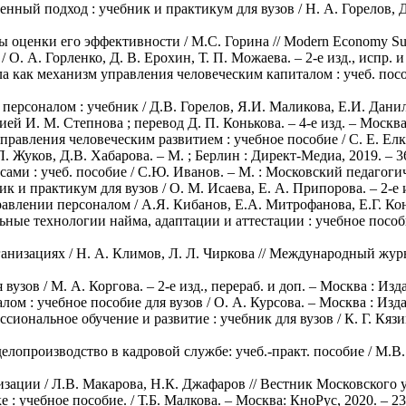
нный подход : учебник и практикум для вузов / Н. А. Горелов, Д
оценки его эффективности / М.С. Горина // Modern Economy Succe
 О. А. Горленко, Д. В. Ерохин, Т. П. Можаева. – 2-е изд., испр. и
а как механизм управления человеческим капиталом : учеб. посо
рсоналом : учебник / Д.В. Горелов, Я.И. Маликова, Е.И. Данили
ией И. М. Степнова ; перевод Д. П. Конькова. – 4-е изд. – Москва
правления человеческим развитием : учебное пособие / С. Е. Елки
. Жуков, Д.В. Хабарова. – М. ; Берлин : Директ-Медиа, 2019. – 36
ми : учеб. пособие / С.Ю. Иванов. – М. : Московский педагогич
 и практикум для вузов / О. М. Исаева, Е. А. Припорова. – 2-е и
авлении персоналом / А.Я. Кибанов, Е.А. Митрофанова, Е.Г. Кон
ные технологии найма, адаптации и аттестации : учебное пособи
анизациях / Н. А. Климов, Л. Л. Чиркова // Международный журна
узов / М. А. Коргова. – 2-е изд., перераб. и доп. – Москва : Изд
ом : учебное пособие для вузов / О. А. Курсова. – Москва : Изда
иональное обучение и развитие : учебник для вузов / К. Г. Кязим
елопроизводство в кадровой службе: учеб.-практ. пособие / М.В. 
зации / Л.В. Макарова, Н.К. Джафаров // Вестник Московского ун
: учебное пособие. / Т.Б. Малкова. – Москва: КноРус, 2020. – 23