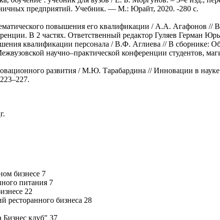
ничных предприятий. Учебник. — М.: Юрайт, 2020. -280 с.
тематического повышения его квалификации / А.А. Агафонов // 
нции. В 2 частях. Ответственный редактор Гуляев Герман Юрьев
ения квалификации персонала / В.Ф. Аглиева // В сборнике: Об
жвузовской научно–практической конференции студентов, магис
овационного развития / М.Ю. Тарабардина // Инновации в наук
 223–227.
г.
ном бизнесе 7
нного питания 7
изнесе 22
й ресторанного бизнеса 28
 Бизнес клуб" 37