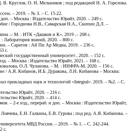
. В. Круглов, О. Н. Мельников ; под редакцией Н. А. Горелова.
ss. – 2019. – № 3. – С. 15-22.
 доп. – Москва : Издательство Юрайт, 2020. – 249 с.
бие / Городнова Н.В., Самарская Н.А., Скипин Д.Л. –
на .– М. : ИТК «Дашков и К», 2019 .– 208 с.
 : Лаборатория знаний, 2020. – 800 c.
н. – Саратов : Ай Пи Ар Медиа, 2019. – 236 c.
3 с.
еский государственный университет , 2020. – 152 с.
зд. – Москва : Издательство Юрайт, 2021. – 168 с.
овалова, О.Л. Чуланова. – М. : ИНФРА-М, 2020. – 156 с.
е / А.Я. Кибанов, И.Б. Дуракова, Л.Н. Кибанова – Москва:
л прикладных наук и технологий «Integral». 2019. – №2. – С.
ательство Юрайт, 2020. – 216 с.
тельство Юрайт, 2020. – 414 с.
ов. – 2-е изд., перераб. и доп. – Москва : Издательство Юрайт,
Ловчева, Е.Н. Галкина, Е.В. Гурова ; под ред. А.Я. Кибанова. –
иверситета МВД России. – 2019. – № 1. – С. 242-244.
2 с.