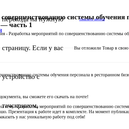
 совершенствованию системы обучения п
перехода на нужную
Заказать звонок
— часть 1
Я
ия - Разработка мероприятий по совершенствованию системы об
страницу. Если у вас
Вы отложили
Товар
в свою 
вершенствованию системы обучения персонала в ресторанном би
устройство с
окумента, вы сможете его скачать на почте!
тачскрином,
на тему- Разработка мероприятий по совершенствованию систем
ошо. Презентация к работе идет в комплекте. На момент публика
аказать у нас уникальную работу под себя!