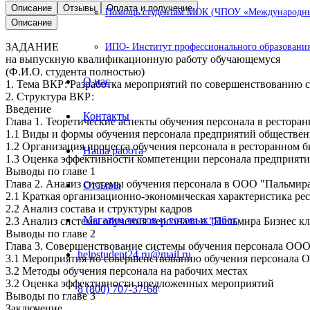
Описание
Отзывы
Оплата и получение
Помощь студентам МОК (ЧПОУ «Международный
Описание
ЗАДАНИЕ
ИПО- Институт профессионального образования
на выпускную квалификационную работу обучающемуся
(Ф.И.О. студента полностью)
О нас
1. Тема ВКР: Разработка мероприятий по совершенствованию 
2. Структура ВКР:
Введение
Контакты
Глава 1. Теоретические аспекты обучения персонала в рестора
1.1 Виды и формы обучения персонала предприятий обществен
1.2 Организация процесса обучения персонала в ресторанном б
Наша работа
1.3 Оценка эффективности компетенции персонала предприяти
Выводы по главе 1
Глава 2. Анализ системы обучения персонала в ООО "Пальмира
Отзывы
2.1 Краткая организационно-экономическая характеристика ре
2.2 Анализ состава и структуры кадров
Магазин тестов и готовых работ
2.3 Анализ системы обучения персонала в "Пальмира Бизнес к
Выводы по главе 2
Глава 3. Совершенствование системы обучения персонала ООО
helpstudent24.ru@mail.ru
3.1 Мероприятия по совершенствованию обучения персонала 
3.2 Методы обучения персонала на рабочих местах
3.2 Оценка эффективности предложенных мероприятий
8 (800) 707-37-68
Выводы по главе 3
Заключение