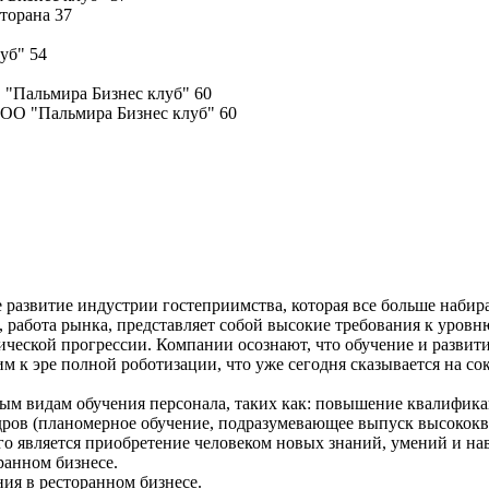
торана 37
уб" 54
 "Пальмира Бизнес клуб" 60
ООО "Пальмира Бизнес клуб" 60
 развитие индустрии гостеприимства, которая все больше набир
, работа рынка, представляет собой высокие требования к уров
рической прогрессии. Компании осознают, что обучение и разви
 к эре полной роботизации, что уже сегодня сказывается на со
ым видам обучения персонала, таких как: повышение квалификац
адров (планомерное обучение, подразумевающее выпуск высокок
ого является приобретение человеком новых знаний, умений и на
ранном бизнесе.
ия в ресторанном бизнесе.