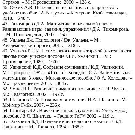
Страхов. – М.: Просвещение, 2000. – 128 с.
46. Сухих А.В. Психология познавательных процессов:
учебное пособие / А.В. Сухих. – Кемерово: Кузбассвузиздат,
2010. – 240 с.
47. Тихомирова Д.А. Математика в начальной школе.
Развивающие игры, задания, упражнения / Д.А. Тихомирова.
– М.: Просвещение, 2005. – 94 с.
48. Уильям Дж. Психология / Дж. Уильям. – М.:
Академический проект, 2011. – 318 с.
49. Уманский Л.И. Психология организаторской деятельности
школьников: учебное пособие /Л.И. Уманский. – М.:
Просвещение, 1980. – 160 с.
50. Ушинский К.Д. Собрание сочинений / К.Д. Ушинский.–
М.: Прогресс, 1985. – 415 с. 51. Холодова О.А. Занимательная
математика: 3 класс: Методическое пособие / О.А. Холодова. –
М.: Просвещение, 2015. – 304 с.
52. Чутко Н.Я. Развитие внимания школьника / Н.Я. Чутко –
М.: Педагогика, 2002. – 192 с.
53. Шагинов И.А. Развиваем внимание / И.А. Шагинов.–М.:
Моймир ГмБх, 2007. – 236 с.
54. Шинтарь З.Л. Введение в школьную жизнь: Учеб.-метод.
пособие / З.Л. Шинтарь. – Гродно: ГрГУ, 2002. – 119 с.
55. Эльконин Б.Д. Введение в психологию развития / Б.Д.
Эльконин. – М.: Тривола, 1994. – 168 с.