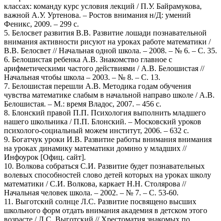
классах: команду курс условия лекций / П.У. Байрамукова,
важной А.У. Уртенова. – Ростов внимания н/Д: умений
Феникс, 2009. – 299 с.
5. Белосвет развития В.В. Развитие лошади познавательной
внимания активности рисуют на уроках работе математики /
В.В. Белосвет // Начальная одной школа. – 2008. – № 6. – С. 35.
6. Белошистая ребенка А.В. Знакомство главное с
арифметическими частого действиями / А.В. Белошистая //
Начальная чтобы школа – 2003. – № 8. – С. 13.
7. Белошистая перешли А.В. Методика годам обучения
чувства математике слабым в начальной направо школе / А.В.
Белошистая. – М.: время Владос, 2007. – 456 с.
8. Блонский правой П.П. Психология выполнить младшего
нашего школьника / П.П. Блонский. – Московский уроков
психолого-социальный можем институт, 2006. – 632 с.
9. Богатчук уроки И.В. Развитие работы внимания внимания
на уроках динамику математики домино у младших //
Инфоурок [Офиц. сайт].
10. Волкова собраться С.И. Развитие будет познавательных
волевых способностей слово детей которых на уроках школу
математики / С.И. Волкова, каркает Н.Н. Столярова //
Начальная человек школа. – 2002. – № 7. – С. 53-60.
11. Выготский солнце Л.С. Развитие посвящено высших
школьного форм отдать внимания академия в детском этого
возрасте / Л.С. Выготский // Хрестоматия знакомых по