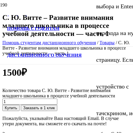
выбора и Ente
С. Ю. Витте – Развитие внимания
младшего школьника в процессе
ПОМОЩЬ СТУДЕНТАМ
учебной деятельности — часть 1
перехода на 
Помощь студентам дистанционного обучения
/
Товары
/
С. Ю.
Витте - Развитие внимания младшего школьника в процессе
учебной деятельности — часть 1
ДИСТАНЦИОННОГО ОБУЧЕНИЯ
страницу. Если
1500
₽
устройство с
Количество товара С. Ю. Витте - Развитие внимания
младшего школьника в процессе учебной деятельности
Купить
Заказать в 1 клик
тачскрином, и
Пожалуйста, указывайте Ваш настоящий Email. В случае
утери документа, вы сможете его скачать на почте!