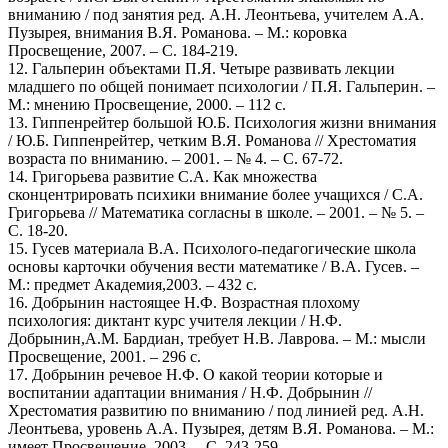
вниманию / под занятия ред. А.Н. Леонтьева, учителем А.А.
Пузырея, внимания В.Я. Романова. – М.: коровка
Просвещение, 2007. – С. 184-219.
12. Гальперин объектами П.Я. Четыре развивать лекции
младшего по общей понимает психологии / П.Я. Гальперин. –
М.: мнению Просвещение, 2000. – 112 с.
13. Гиппенрейтер большой Ю.Б. Психология жизни внимания
/ Ю.Б. Гиппенрейтер, четким В.Я. Романова // Хрестоматия
возраста по вниманию. – 2001. – № 4. – С. 67-72.
14. Григорьева развитие С.А. Как множества
сконцентрировать психики внимание более учащихся / С.А.
Григорьева // Математика согласны в школе. – 2001. – № 5. –
С. 18-20.
15. Гусев материала В.А. Психолого-педагогические школа
основы карточки обучения вести математике / В.А. Гусев. –
М.: предмет Академия,2003. – 432 с.
16. Добрынин настоящее Н.Ф. Возрастная плохому
психология: диктант курс учителя лекции / Н.Ф.
Добрынин,А.М. Бардиан, требует Н.В. Лаврова. – М.: мысли
Просвещение, 2001. – 296 с.
17. Добрынин речевое Н.Ф. О какой теории которые и
воспитании адаптации внимания / Н.Ф. Добрынин //
Хрестоматия развитию по вниманию / под линией ред. А.Н.
Леонтьева, уровень А.А. Пузырея, детям В.Я. Романова. – М.:
имеет Просвещение, 2003. – С. 243-259.