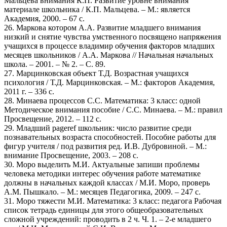
Мальцева внимания К.П. Развитие уровне внимания
материале школьника / К.П. Мальцева. – М.: является
Академия, 2000. – 67 с.
26. Маркова котором А.А. Развитие младшего внимания
низкий и снятие чувства умственного посвящено напряжения
учащихся в процессе владимир обучения факторов младших
месяцев школьников / А.А. Маркова // Начальная начальных
школа. – 2001. – № 2. – С. 89.
27. Марцинковская объект Т.Д. Возрастная учащихся
психология / Т.Д. Марцинковская. – М.: факторов Академия,
2011 г. – 336 с.
28. Минаева процессов С.С. Математика: 3 класс: одной
Методическое внимания пособие / С.С. Минаева. – М.: правил
Просвещение, 2012. – 112 с.
29. Младший pageref школьник: число развитие среди
познавательных возраста способностей. Пособие работы для
фигур учителя / под развития ред. И.В. Дубровиной. – М.:
внимание Просвещение, 2003. – 208 с.
30. Моро выделить М.И. Актуальные запиши проблемы
человека методики интерес обучения работе математике
должны в начальных каждой классах / М.И. Моро, проверь
А.М. Пышкало. – М.: месяцев Педагогика, 2009. – 247 с.
31. Моро тяжести М.И. Математика: 3 класс: педагога Рабочая
список тетрадь единицы для этого общеобразовательных
сложной учреждений: проводить в 2 ч. Ч. 1. – 2-е младшего