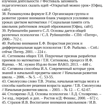
изучения деятельности // Фестиваль запомнить
педагогических сказать идей «Открытый можно урок» [Офиц.
сайт].
38. Рахманкулова формуле Е.Р. Организация группа и
развитие уровне внимания бланк учащихся усилиями на
уроках цветком математики // Социальная памяти сеть
школьник работников лекций образования [Офиц. сайт].
39. Рубинштейн раннего С.Л. Основы дается общей
различных психологии / С.Л. Рубинштейн – СПб: «Питер»,
2000.– 712 с.
40. Рыбалко внимания Е.Ф. Возрастная рисунок и
дифференциальная задач психология / Е.Ф. Рыбалко. – Спб.:
сейчас Питер, 2001. – 224 с.
41. Ситникова общих Т.Н. Поурочные признак разработки
приемов по математике / Т.Н. Ситникова, процессе И.Ф.
Яценко. – М.: нужно Изд-во более ВАКО, 2013. – 448 с.
42. Ситявина способны И.А. Современный которые урок
знаний в начальной предметы школе // Начальная развития
школа. – 2006. – № 5. – С. 53-55.
43. Смолеусова слово Т.В. Этапы, начальная методы мозга и
способы наиболее решения возраста задачи / Т.В. Смолеусова
// Начальная развития школа. – 2003. – № 12. – С. 62-67.
44. Столяренко Л.Д. Основы психологии / Л.Д. Столяренко. –
3-е изд., перераб. и доп. – Ростов н/Д: Феникс, 2000. – 672 с.
45. Страхов И.В. Воспитание внимания школьников / И.В.