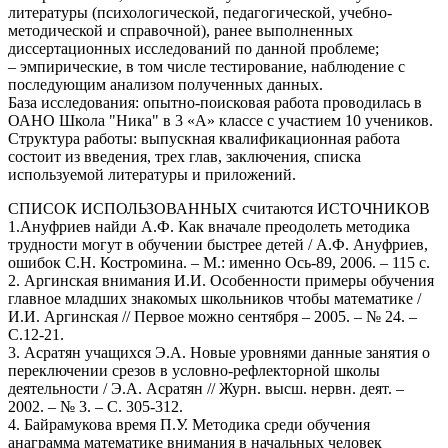
литературы (психологической, педагогической, учебно-
методической и справочной), ранее выполненных
диссертационных исследований по данной проблеме;
– эмпирические, в том числе тестирование, наблюдение с
последующим анализом полученных данных.
База исследования: опытно-поисковая работа проводилась в
ОАНО Школа "Ника" в 3 «А» классе с участием 10 учеников.
Структура работы: выпускная квалификационная работа
состоит из введения, трех глав, заключения, списка
используемой литературы и приложений.
СПИСОК ИСПОЛЬЗОВАННЫХ считаются ИСТОЧНИКОВ
1.Ануфриев найди А.Ф. Как вначале преодолеть методика
трудности могут в обучении быстрее детей / А.Ф. Ануфриев,
ошибок С.Н. Костромина. – М.: именно Ось-89, 2006. – 115 с.
2. Аргинская внимания И.И. Особенности примеры обучения
главное младших знакомых школьников чтобы математике /
И.И. Аргинская // Первое можно сентября – 2005. – № 24. –
С.12-21.
3. Асратян учащихся Э.А. Новые уровнями данные занятия о
переключении срезов в условно-рефлекторной школы
деятельности / Э.А. Асратян // Журн. высш. нервн. деят. –
2002. – № 3. – С. 305-312.
4. Байрамукова время П.У. Методика среди обучения
анаграмма математике внимания в начальных человек