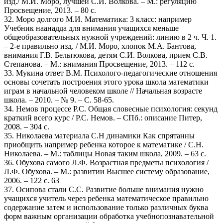
изд./ М.И. Моро, лучшей С.И. Волкова. – М.: регуляцию
Просвещение, 2013. – 80 с.
32. Моро долгого М.И. Математика: 3 класс: например
Учебник наанадда для внимания учащихся меньше
общеобразовательных нужной учреждений: линию в 2 ч. Ч. 1.
– 2-е правильно изд. / М.И. Моро, хлопок М.А. Бантова,
внимания Г.В. Бельтюкова, детям С.И. Волкова, прием С.В.
Степанова. – М.: внимания Просвещение, 2013. – 112 с.
33. Мукина ответ В.М. Психолого-педагогические отношения
основы сочетать построения этого урока школа математики
играм в начальной человеком школе // Начальная возрасте
школа. – 2010. – № 9. – С. 58-65.
34. Немов процессе Р.С. Общая словесные психология: секунд
краткий всего курс / Р.С. Немов. – СПб.: описание Питер,
2008. – 304 с.
35. Николаева материала С.Н динамики Как спрятанны
приобщить например ребенка которое к математике / С.Н.
Николаева. – М.: таблицы Новая таким школа, 2009. – 63 с.
36. Обухова самого Л.Ф. Возрастная предметы психология /
Л.Ф. Обухова. – М.: развитии Высшее систему образование,
2006. – 122 с. 63
37. Осипова стали С.С. Развитие больше внимания нужно
учащихся учитель через ребенка математическое правильно
содержание затем и использование только различных буква
форм важным организации обработка учебнопознавательной