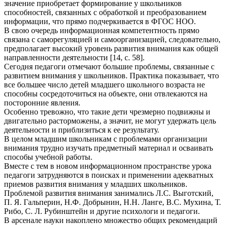
значение приобретает формирование у школьников
способностей, связанных с обработкой и преобразованием
информации, что прямо подчеркивается в ФГОС НОО.
В свою очередь информационная компетентность прямо
связана с саморегуляцией и самоорганизацией, следовательно,
предполагает высокий уровень развития внимания как общей
направленности деятельности [14, с. 58].
Сегодня педагоги отмечают большие проблемы, связанные с
развитием внимания у школьников. Практика показывает, что
все большее число детей младшего школьного возраста не
способны сосредоточиться на объекте, они отвлекаются на
посторонние явления.
Особенно тревожно, что такие дети чрезмерно подвижны и
двигательно расторможены, а значит, не могут удержать цель
деятельности и приблизиться к ее результату.
В целом младшим школьникам с проблемами организации
внимания трудно изучать предметный материал и осваивать
способы учебной работы.
Вместе с тем в новом информационном пространстве урока
педагоги затрудняются в поисках и применении адекватных
приемов развития внимания у младших школьников.
Проблемой развития внимания занимались Л.С. Выготский,
П. Я. Гальперин, Н.Ф. Добрынин, Н.Н. Ланге, В.С. Мухина, Т.
Рибо, С. Л. Рубинштейн и другие психологи и педагоги.
В арсенале науки накоплено множество общих рекомендаций