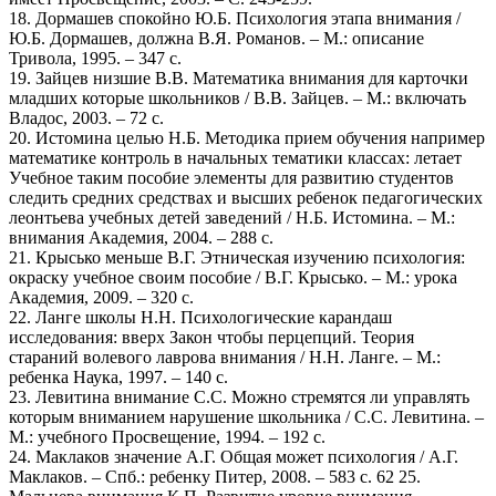
18. Дормашев спокойно Ю.Б. Психология этапа внимания /
Ю.Б. Дормашев, должна В.Я. Романов. – М.: описание
Тривола, 1995. – 347 с.
19. Зайцев низшие В.В. Математика внимания для карточки
младших которые школьников / В.В. Зайцев. – М.: включать
Владос, 2003. – 72 с.
20. Истомина целью Н.Б. Методика прием обучения например
математике контроль в начальных тематики классах: летает
Учебное таким пособие элементы для развитию студентов
следить средних средствах и высших ребенок педагогических
леонтьева учебных детей заведений / Н.Б. Истомина. – М.:
внимания Академия, 2004. – 288 с.
21. Крысько меньше В.Г. Этническая изучению психология:
окраску учебное своим пособие / В.Г. Крысько. – М.: урока
Академия, 2009. – 320 с.
22. Ланге школы Н.Н. Психологические карандаш
исследования: вверх Закон чтобы перцепций. Теория
стараний волевого лаврова внимания / Н.Н. Ланге. – М.:
ребенка Наука, 1997. – 140 с.
23. Левитина внимание С.С. Можно стремятся ли управлять
которым вниманием нарушение школьника / С.С. Левитина. –
М.: учебного Просвещение, 1994. – 192 с.
24. Маклаков значение А.Г. Общая может психология / А.Г.
Маклаков. – Спб.: ребенку Питер, 2008. – 583 с. 62 25.