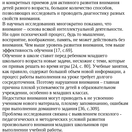
и конкретных приемов для активного развития внимания
детей разного возраста, большое количество способов,
позволяющих исследовать и проводить диагностику разных
свойств внимания.
В научных исследованиях многократно показано, что
внимание – основа всякой интеллектуальной деятельности.
Ни один психический процесс, будь то мышление,
восприятие, воображение, память, не может действовать без
внимания. Чем выше уровень развития внимания, тем выше
эффективность обучения [17, с.69].
Обучение в школе ставит перед ребенком младшего
школьного возраста новые задачи, несхожие с теми, которые
он привык решать во время игры [24, с. 80]. Учебные занятия,
как правило, содержат большой объем новой информации, а
процесс работы выполнения на уроке требует долгого
сосредоточения. Поэтому нарушения внимания – главная
причина плохой успеваемости детей в образовательном
учреждении, особенно в младших классах.
Недостатки внимания могут приводить к не усвоению
учеником нового материала, плохому запоминанию, ошибкам
при выполнении домашнего задания [36, с.309].
Проблема исследования связана с выявлением психолого -
педагогических и методических условий развития
произвольного внимания младших школьников при
выполнении учебной работы.