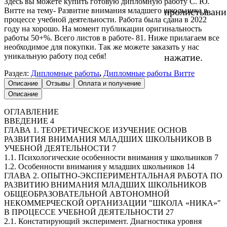
Здесь вы можете купить готовую дипломную работу С. Ю.
Витте на тему- Развитие внимания младшего школьника в
пролистывани
процессе учебной деятельности. Работа была сдана в 2022
году на хорошо. На момент публикации оригинальность
работы 50+%. Всего листов в работе- 81. Ниже прилагаем все
необходимое для покупки. Так же можете заказать у нас
уникальную работу под себя!
нажатие.
Раздел:
Дипломные работы
,
Дипломные работы Витте
Описание
Отзывы
Оплата и получение
Описание
ОГЛАВЛЕНИЕ
ВВЕДЕНИЕ 4
ГЛАВА 1. ТЕОРЕТИЧЕСКОЕ ИЗУЧЕНИЕ ОСНОВ
РАЗВИТИЯ ВНИМАНИЯ МЛАДШИХ ШКОЛЬНИКОВ В
УЧЕБНОЙ ДЕЯТЕЛЬНОСТИ 7
1.1. Психологические особенности внимания у школьников 7
1.2. Особенности внимания у младших школьников 14
ГЛАВА 2. ОПЫТНО-ЭКСПЕРИМЕНТАЛЬНАЯ РАБОТА ПО
РАЗВИТИЮ ВНИМАНИЯ МЛАДШИХ ШКОЛЬНИКОВ
ОБЩЕОБРАЗОВАТЕЛЬНОЙ АВТОНОМНОЙ
НЕКОММЕРЧЕСКОЙ ОРГАНИЗАЦИИ "ШКОЛА «НИКА»"
В ПРОЦЕССЕ УЧЕБНОЙ ДЕЯТЕЛЬНОСТИ 27
2.1. Констатирующий эксперимент. Диагностика уровня