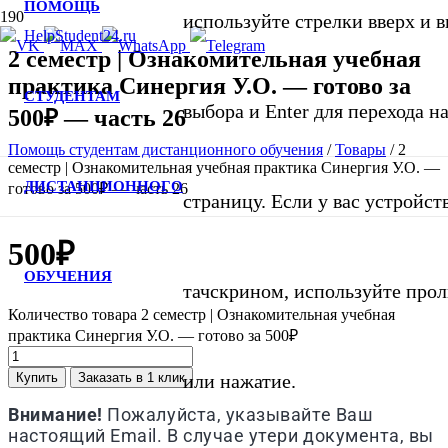
ПОМОЩЬ
используйте стрелки вверх и в
2 семестр | Ознакомительная учебная
практика Синергия У.О. — готово за
СТУДЕНТАМ
выбора и Enter для перехода 
500₽ — часть 26
Помощь студентам дистанционного обучения
/
Товары
/
2
семестр | Ознакомительная учебная практика Синергия У.О. —
ДИСТАНЦИОННОГО
готово за 500₽ — часть 26
страницу. Если у вас устройст
500
₽
ОБУЧЕНИЯ
тачскрином, используйте про
Количество товара 2 семестр | Ознакомительная учебная
практика Синергия У.О. — готово за 500₽
Купить
Заказать в 1 клик
или нажатие.
Внимание!
Пожалуйста, указывайте Ваш
настоящий Email. В случае утери документа, вы