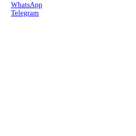
WhatsApp
Telegram
Close
this
module
НАША КОМПАНИЯ РАБОТАЕТ НА
РЕЗУЛЬТАТ, СВЯЖИТЕСЬ С НАМИ И
УБЕДИТЕСЬ САМИ
Для более оперативной связи
предлагаем вести общение по
WhatsApp
или
Telegram