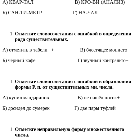
А) КВАР-ТАЛ+ В) КРО-ВИ (АНАЛИЗ)
Б) САН-ТИ-МЕТР Г) НА-ЧАЛ
Отметьте словосочетания с ошибкой в определении
рода существительных.
А) отметить в табели + В) блестящее монисто
Б) чёрный кофе Г) звучный контральто+
Отметьте словосочетания с ошибкой в образовании
формы Р. п. от существительных мн. числа.
А) купил мандаринов В) не нашёл носок+
Б) досидел до сумерек Г) две пары туфлей+
Отметьте неправильную форму множественного
числа.