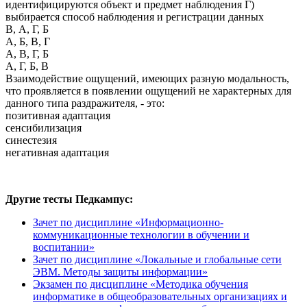
идентифицируются объект и предмет наблюдения Г)
выбирается способ наблюдения и регистрации данных
В, А, Г, Б
А, Б, В, Г
А, В, Г, Б
А, Г, Б, В
Взаимодействие ощущений, имеющих разную модальность,
что проявляется в появлении ощущений не характерных для
данного типа раздражителя, - это:
позитивная адаптация
сенсибилизация
синестезия
негативная адаптация
Другие тесты Педкампус:
Зачет по дисциплине «Информационно-
коммуникационные технологии в обучении и
воспитании»
Зачет по дисциплине «Локальные и глобальные сети
ЭВМ. Методы защиты информации»
Экзамен по дисциплине «Методика обучения
информатике в общеобразовательных организациях и