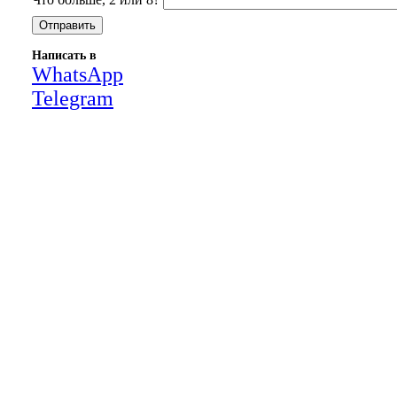
Написать в
WhatsApp
Telegram
Close
this
module
НАША КОМПАНИЯ РАБОТАЕТ НА
РЕЗУЛЬТАТ, СВЯЖИТЕСЬ С НАМИ И
УБЕДИТЕСЬ САМИ
Для более оперативной связи