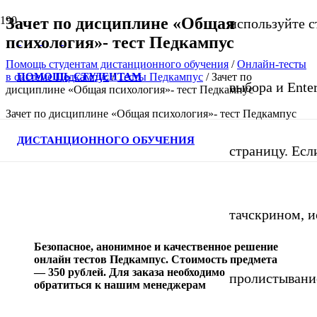
Зачет по дисциплине «Общая
используйте с
психология»- тест Педкампус
Помощь студентам дистанционного обучения
/
Онлайн-тесты
ПОМОЩЬ СТУДЕНТАМ
в системе Педкампус
/
Тесты Педкампус
/
Зачет по
выбора и Ente
дисциплине «Общая психология»- тест Педкампус
Зачет по дисциплине «Общая психология»- тест Педкампус
ДИСТАНЦИОННОГО ОБУЧЕНИЯ
страницу. Если
тачскрином, и
Безопасное, анонимное и качественное решение
онлайн тестов Педкампус. Стоимость предмета
— 350 рублей. Для заказа необходимо
пролистывани
обратиться к нашим менеджерам