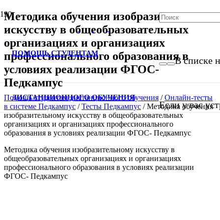
Методика обучения изобразительному
искусству в общеобразовательных
организациях и организациях
ПОМОЩЬ СТУДЕНТАМ
профессионального образования в
В списке н
условиях реализации ФГОС-
Педкампус
ДИСТАНЦИОННОГО ОБУЧЕНИЯ
Помощь студентам дистанционного обучения
/
Онлайн-тесты
Если у вас ус
в системе Педкампус
/
Тесты Педкампус
/
Методика обучения
изобразительному искусству в общеобразовательных
организациях и организациях профессионального
образования в условиях реализации ФГОС- Педкампус
Методика обучения изобразительному искусству в
общеобразовательных организациях и организациях
профессионального образования в условиях реализации
ФГОС- Педкампус